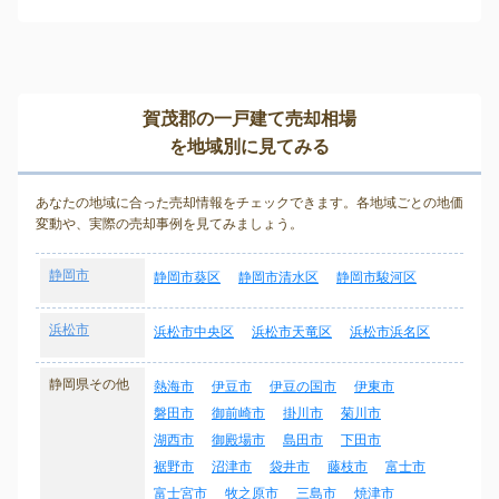
賀茂郡の一戸建て売却相場
を地域別に見てみる
あなたの地域に合った売却情報をチェックできます。各地域ごとの地価
変動や、実際の売却事例を見てみましょう。
静岡市
静岡市葵区
静岡市清水区
静岡市駿河区
浜松市
浜松市中央区
浜松市天竜区
浜松市浜名区
静岡県その他
熱海市
伊豆市
伊豆の国市
伊東市
磐田市
御前崎市
掛川市
菊川市
湖西市
御殿場市
島田市
下田市
裾野市
沼津市
袋井市
藤枝市
富士市
富士宮市
牧之原市
三島市
焼津市