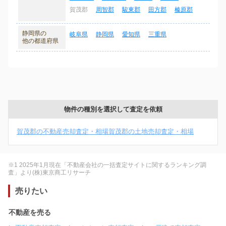
賀茂郡
周智郡
駿東郡
田方郡
榛原郡
静岡県の
岐阜県
静岡県
愛知県
三重県
他の都道府県
物件の種別を選択して査定を依頼
賀茂郡の不動産売却査定・相場
賀茂郡の土地売却査定・相場
※1 2025年1月現在「不動産会社の一括査定サイトに関するランキング調
査」より(株)東京商工リサーチ
売りたい
不動産を売る