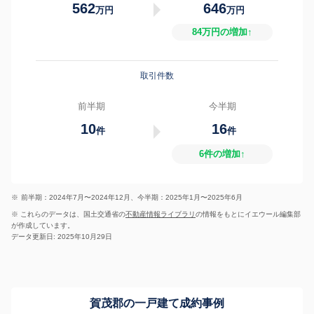
562
646
万円
万円
84万円の増加↑
取引件数
前半期
今半期
10
16
件
件
6件の増加↑
※
前半期：2024年7月〜2024年12月、今半期：2025年1月〜2025年6月
※ これらのデータは、国土交通省の
不動産情報ライブラリ
の情報をもとにイエウール編集部
が作成しています。
データ更新日: 2025年10月29日
賀茂郡の一戸建て成約事例