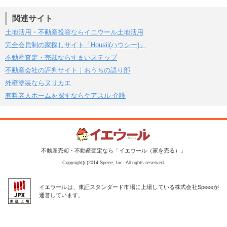
関連サイト
土地活用・不動産投資ならイエウール土地活用
完全会員制の家探しサイト「Housii(ハウシー)」
不動産査定・売却ならすまいステップ
不動産会社の評判サイト｜おうちの語り部
外壁塗装ならヌリカエ
有料老人ホームを探すならケアスル 介護
不動産売却・不動産査定なら「イエウール（家を売る）」
Copyright(c)2014 Speee, Inc. All rights reserved.
イエウールは、東証スタンダード市場に上場している株式会社Speeeが
運営しています。