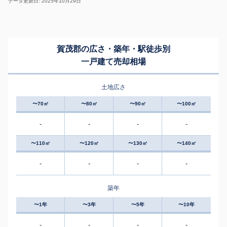
データ更新日: 2025年10月29日
賀茂郡の広さ・築年・駅徒歩別
一戸建て売却相場
土地広さ
〜70㎡
〜80㎡
〜90㎡
〜100㎡
-
-
-
-
〜110㎡
〜120㎡
〜130㎡
〜140㎡
-
-
-
-
築年
〜1年
〜3年
〜5年
〜10年
-
-
-
-