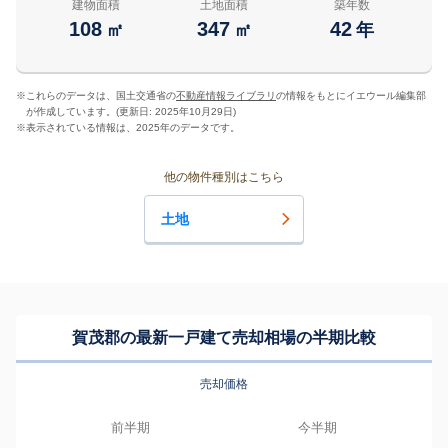
建物面積
土地面積
築年数
108
347
42
㎡
㎡
年
※
これらのデータは、国土交通省の
不動産情報ライブラリ
の情報をもとにイエウール編集部
が作成しています。(更新日: 2025年10月29日)
※
表示されている情報は、2025年のデータです。
他の物件種別はこちら
土地
賀茂郡の最新一戸建て売却相場の半期比較
売却価格
前半期
今半期