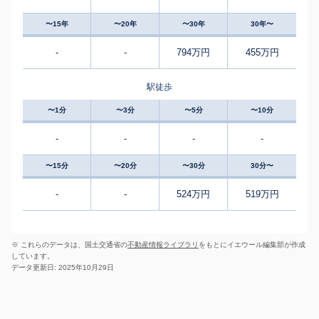
〜15年
〜20年
〜30年
30年〜
-
-
794万円
455万円
駅徒歩
〜1分
〜3分
〜5分
〜10分
-
-
-
-
〜15分
〜20分
〜30分
30分〜
-
-
524万円
519万円
※ これらのデータは、国土交通省の
不動産情報ライブラリ
をもとにイエウール編集部が作成
しています。
データ更新日: 2025年10月29日