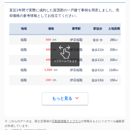
直近1年間で実際に成約した賀茂郡の一戸建て事例を用意しました。売
却価格の参考情報としてお役立てください。
地域
価格
最寄駅
駅徒歩
土地面積
延床
稲取
500
伊豆稲取
-
280
115
徒歩
分
㎡
万円
稲取
400
伊豆稲取
11
200
150
徒歩
分
㎡
万円
稲取
400
伊豆稲取
11
200
150
徒歩
分
㎡
万円
稲取
1,500
伊豆稲取
11
1100
190
徒歩
分
㎡
万円
稲取
220
伊豆稲取
13
150
70
徒歩
分
㎡
万円
もっと見る
※ これらのデータは、国土交通省の
不動産情報ライブラリ
の情報をもとにイエウール編集部
が作成しています。