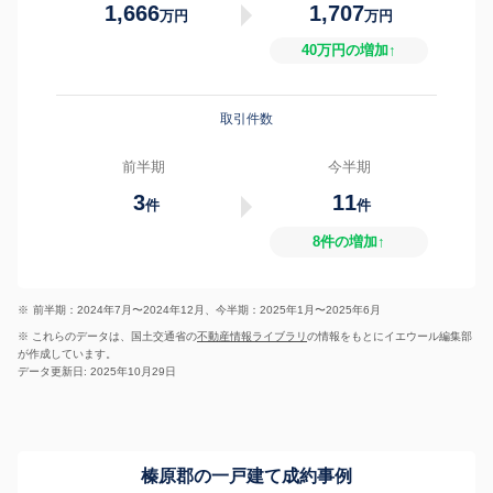
1,666
1,707
万円
万円
40万円の増加↑
取引件数
前半期
今半期
3
11
件
件
8件の増加↑
※
前半期：2024年7月〜2024年12月、今半期：2025年1月〜2025年6月
※ これらのデータは、国土交通省の
不動産情報ライブラリ
の情報をもとにイエウール編集部
が作成しています。
データ更新日: 2025年10月29日
榛原郡の一戸建て成約事例