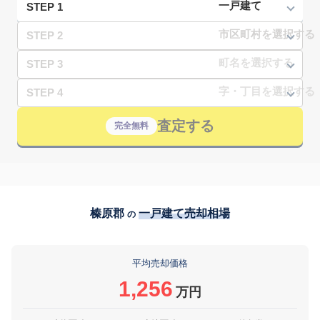
STEP 1
STEP 2
STEP 3
STEP 4
査定する
完全無料
榛原郡
一戸建て売却相場
の
平均売却価格
1,256
万円