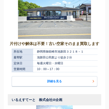
片付けや解体は不要！古い空家そのまま買取します
所在地
静岡県御前崎市池新田３２１８－１
最寄駅
池新田公民館より徒歩２分
定休日
毎週火曜日・水曜日
営業時間
10：00～17：00
詳細を見る
いるえすてーと 株式会社ill企画