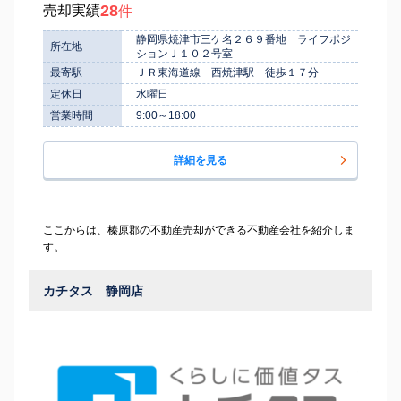
28
売却実績
件
静岡県焼津市三ケ名２６９番地 ライフポジ
所在地
ションＪ１０２号室
最寄駅
ＪＲ東海道線 西焼津駅 徒歩１７分
定休日
水曜日
営業時間
9:00～18:00
詳細を見る
ここからは、榛原郡の不動産売却ができる不動産会社を紹介しま
す。
カチタス 静岡店