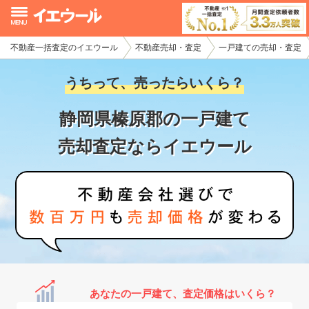
不動産一括査定のイエウール
不動産売却・査定
一戸建ての売却・査定
イエウール加盟希望の不動産会社様
うちって、売ったらいくら？
初めての方へ
静岡県榛原郡の一戸建て
不動産売却の流れ
売却査定ならイエウール
不動産の売却・一括査定
家査定シミュレーター
お問い合わせ
あなたの一戸建て、査定価格はいくら？