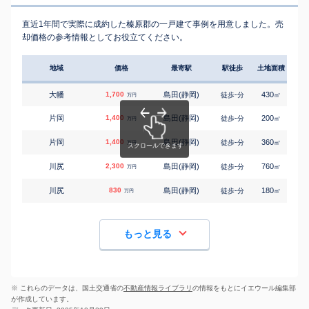
直近1年間で実際に成約した榛原郡の一戸建て事例を用意しました。売
却価格の参考情報としてお役立てください。
地域
価格
最寄駅
駅徒歩
土地面積
延床
大幡
1,700
島田(静岡)
-
430
170
徒歩
分
㎡
万円
片岡
1,400
島田(静岡)
-
200
105
徒歩
分
㎡
万円
片岡
1,400
島田(静岡)
-
360
155
徒歩
分
㎡
万円
川尻
2,300
島田(静岡)
-
760
170
徒歩
分
㎡
万円
川尻
830
島田(静岡)
-
180
100
徒歩
分
㎡
万円
もっと見る
※ これらのデータは、国土交通省の
不動産情報ライブラリ
の情報をもとにイエウール編集部
が作成しています。