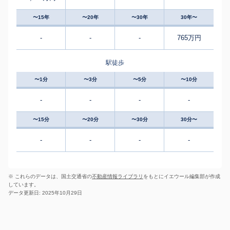
〜15年
〜20年
〜30年
30年〜
-
-
-
765万円
駅徒歩
〜1分
〜3分
〜5分
〜10分
-
-
-
-
〜15分
〜20分
〜30分
30分〜
-
-
-
-
※ これらのデータは、国土交通省の
不動産情報ライブラリ
をもとにイエウール編集部が作成
しています。
データ更新日: 2025年10月29日