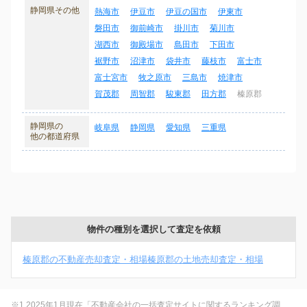
静岡県その他
熱海市
伊豆市
伊豆の国市
伊東市
磐田市
御前崎市
掛川市
菊川市
湖西市
御殿場市
島田市
下田市
裾野市
沼津市
袋井市
藤枝市
富士市
富士宮市
牧之原市
三島市
焼津市
賀茂郡
周智郡
駿東郡
田方郡
榛原郡
静岡県の
岐阜県
静岡県
愛知県
三重県
他の都道府県
物件の種別を選択して査定を依頼
榛原郡の不動産売却査定・相場
榛原郡の土地売却査定・相場
※1 2025年1月現在「不動産会社の一括査定サイトに関するランキング調