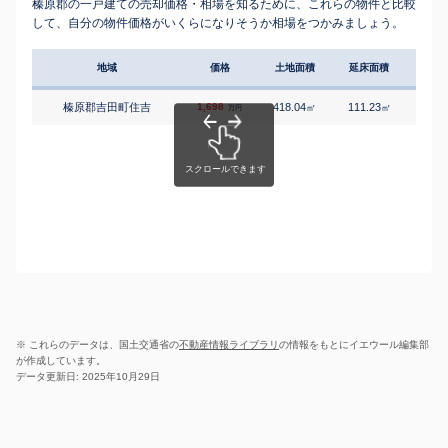
榛原郡の一戸建ての売却価格・相場を知るために、これらの物件と比較
して、自分の物件価格がいくらになりそうか相場をつかみましょう。
地域
価格
土地面積
延床面積
築年
榛原郡吉田町住吉
1,698
418.04
111.23
2
㎡
㎡
築
万円
※ これらのデータは、国土交通省の
不動産情報ライブラリ
の情報をもとにイエウール編集部
が作成しています。
データ更新日: 2025年10月29日