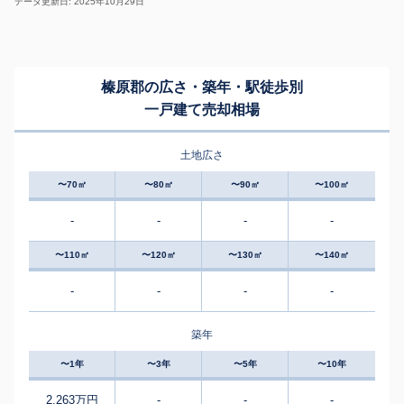
データ更新日: 2025年10月29日
榛原郡の広さ・築年・駅徒歩別
一戸建て売却相場
土地広さ
〜70㎡
〜80㎡
〜90㎡
〜100㎡
-
-
-
-
〜110㎡
〜120㎡
〜130㎡
〜140㎡
-
-
-
-
築年
〜1年
〜3年
〜5年
〜10年
2,263万円
-
-
-