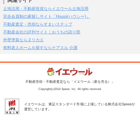
関連サイト
土地活用・不動産投資ならイエウール土地活用
完全会員制の家探しサイト「Housii(ハウシー)」
不動産査定・売却ならすまいステップ
不動産会社の評判サイト｜おうちの語り部
外壁塗装ならヌリカエ
有料老人ホームを探すならケアスル 介護
不動産売却・不動産査定なら「イエウール（家を売る）」
Copyright(c)2014 Speee, Inc. All rights reserved.
イエウールは、東証スタンダード市場に上場している株式会社Speeeが
運営しています。