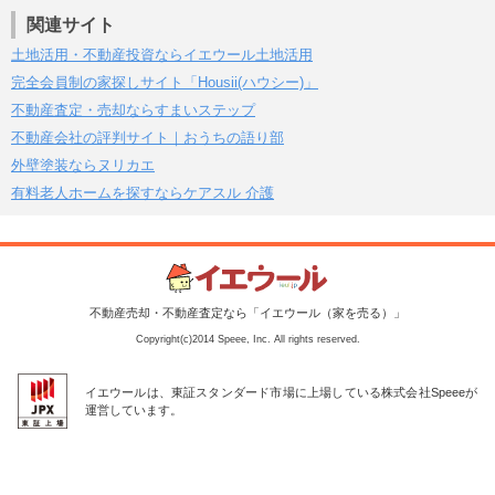
関連サイト
土地活用・不動産投資ならイエウール土地活用
完全会員制の家探しサイト「Housii(ハウシー)」
不動産査定・売却ならすまいステップ
不動産会社の評判サイト｜おうちの語り部
外壁塗装ならヌリカエ
有料老人ホームを探すならケアスル 介護
不動産売却・不動産査定なら「イエウール（家を売る）」
Copyright(c)2014 Speee, Inc. All rights reserved.
イエウールは、東証スタンダード市場に上場している株式会社Speeeが
運営しています。