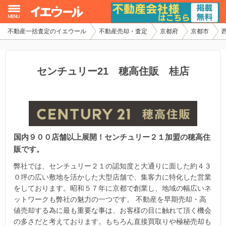
不動産一括査定のイエウール
不動産売却・査定
京都府
京都市
イエウール加盟希望の不動産会社様
初めての方へ
センチュリー21 穂高住販 桂店
不動産売却の流れ
不動産の売却・一括査定
国内９００店舗以上展開！センチュリー２１加盟の穂高住
家査定シミュレーター
販です。
お問い合わせ
弊社では、センチュリー２１の認知度と大通りに面した約４３
０坪の広い敷地を活かした大型店舗で、集客力に特化した営業
をしております。昭和５７年に京都で創業し、地域の幅広いネ
ットワークも弊社の魅力の一つです。 不動産を早期売却・高
値売却する為に最も重要な事は、お客様の目に触れて頂く機会
の多さだと考えております。もちろん直接買取りや極秘売却も