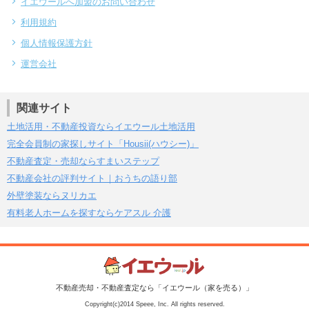
イエウールへ加盟のお問い合わせ
利用規約
個人情報保護方針
運営会社
関連サイト
土地活用・不動産投資ならイエウール土地活用
完全会員制の家探しサイト「Housii(ハウシー)」
不動産査定・売却ならすまいステップ
不動産会社の評判サイト｜おうちの語り部
外壁塗装ならヌリカエ
有料老人ホームを探すならケアスル 介護
不動産売却・不動産査定なら「イエウール（家を売る）」
Copyright(c)2014 Speee, Inc. All rights reserved.