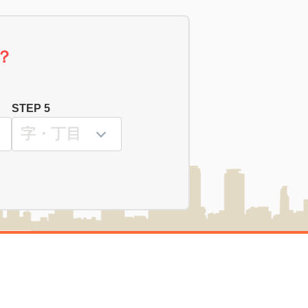
？
STEP 5