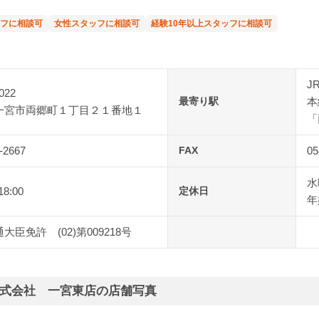
フに相談可
女性スタッフに相談可
経験10年以上スタッフに相談可
J
022
最寄り駅
本
一宮市両郷町１丁目２１番地１
「
-2667
FAX
05
水
18:00
定休日
年
大臣免許 (02)第009218号
式会社 一宮東店の店舗写真