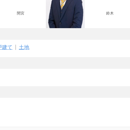
間宮
鈴木
仲田
戸建て
土地