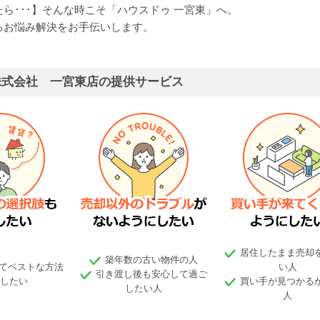
ら･･･】そんな時こそ「ハウスドゥ 一宮東」へ。
るお悩み解決をお手伝いします。
株式会社 一宮東店の提供サービス
居住したまま売却
築年数の古い物件の人
てベストな方法
い人
引き渡し後も安心して過ご
したい
買い手が見つかる
したい人
人