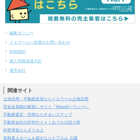
編集ポリシー
イエウールへ加盟のお問い合わせ
利用規約
個人情報保護方針
運営会社
関連サイト
土地活用・不動産投資ならイエウール土地活用
完全会員制の家探しサイト「Housii(ハウシー)」
不動産査定・売却ならすまいステップ
不動産会社の評判サイト｜おうちの語り部
外壁塗装ならヌリカエ
有料老人ホームを探すならケアスル 介護