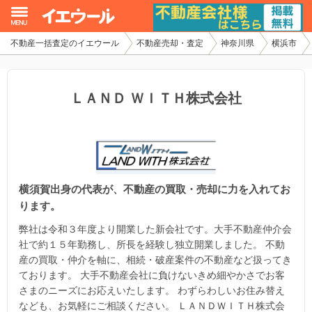
不動産一括査定のイエウール
不動産売却・査定
神奈川県
横浜市
イエウール加盟希望の不動産会社様
初めての方へ
ＬＡＮＤ ＷＩＴＨ株式会社
不動産売却の流れ
不動産の売却・一括査定
横須賀出身の代表が、不動産の買取・売却に力を入れてお
家査定シミュレーター
ります。
お問い合わせ
弊社は令和３年度より開業した新会社です。大手不動産仲介会
社で約１５年勤務し、所長を経験し独立開業しました。 不動
産の買取・仲介を軸に、相続・破産案件の不動産など扱ってき
ております。 大手不動産会社に負けないきめ細やかさでお客
さまのニーズにお応えいたします。 わずらわしいお住み替え
なども、お気軽にご相談ください。 ＬＡＮＤＷＩＴＨ株式会