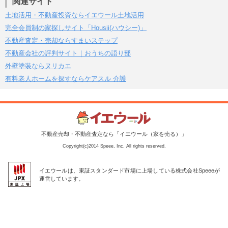
関連サイト
土地活用・不動産投資ならイエウール土地活用
完全会員制の家探しサイト「Housii(ハウシー)」
不動産査定・売却ならすまいステップ
不動産会社の評判サイト｜おうちの語り部
外壁塗装ならヌリカエ
有料老人ホームを探すならケアスル 介護
不動産売却・不動産査定なら「イエウール（家を売る）」
Copyright(c)2014 Speee, Inc. All rights reserved.
イエウールは、東証スタンダード市場に上場している株式会社Speeeが
運営しています。