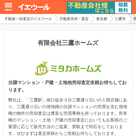
不動産一括査定のイエウール
不動産売却・査定
東京都
三鷹市
イエウール加盟希望の不動産会社様
初めての方へ
有限会社三鷹ホームズ
不動産売却の流れ
不動産の売却・一括査定
分譲マンション・戸建・土地他売却査定依頼お待ちしてお
家査定シミュレーター
ります。
お問い合わせ
弊社は、「三鷹駅」南口徒歩３分三鷹通り沿いの１階店舗にあ
り、三鷹通り沿いの借地権の分譲マンションの売買を含む借地
権の物件の売却査定は豊富な売買事例を持っております。所有
権のマンション・土地・戸建の売却査定においてもお客様のご
要望に応じて販売方法のご提案、買取まで対応をしておりま
す。ぜひまずは査定依頼からご依頼お待ちしております。