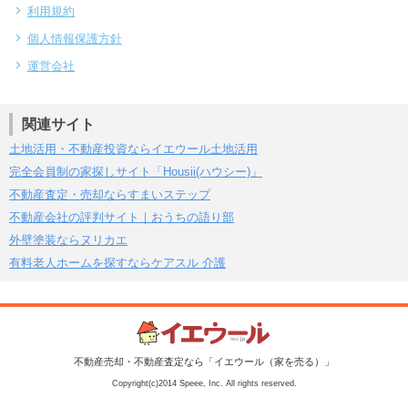
利用規約
個人情報保護方針
運営会社
関連サイト
土地活用・不動産投資ならイエウール土地活用
完全会員制の家探しサイト「Housii(ハウシー)」
不動産査定・売却ならすまいステップ
不動産会社の評判サイト｜おうちの語り部
外壁塗装ならヌリカエ
有料老人ホームを探すならケアスル 介護
不動産売却・不動産査定なら「イエウール（家を売る）」
Copyright(c)2014 Speee, Inc. All rights reserved.