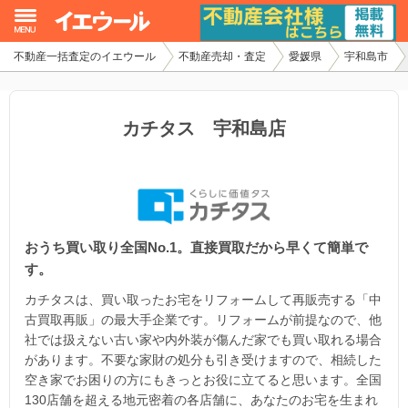
不動産一括査定のイエウール
不動産売却・査定
愛媛県
宇和島市
イエウール加盟希望の不動産会社様
初めての方へ
カチタス 宇和島店
不動産売却の流れ
不動産の売却・一括査定
おうち買い取り全国No.1。直接買取だから早くて簡単で
家査定シミュレーター
す。
お問い合わせ
カチタスは、買い取ったお宅をリフォームして再販売する「中
古買取再販」の最大手企業です。リフォームが前提なので、他
社では扱えない古い家や内外装が傷んだ家でも買い取れる場合
があります。不要な家財の処分も引き受けますので、相続した
空き家でお困りの方にもきっとお役に立てると思います。全国
130店舗を超える地元密着の各店舗に、あなたのお宅を生まれ