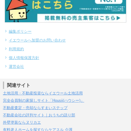
編集ポリシー
イエウールへ加盟のお問い合わせ
利用規約
個人情報保護方針
運営会社
関連サイト
土地活用・不動産投資ならイエウール土地活用
完全会員制の家探しサイト「Housii(ハウシー)」
不動産査定・売却ならすまいステップ
不動産会社の評判サイト｜おうちの語り部
外壁塗装ならヌリカエ
有料老人ホームを探すならケアスル 介護