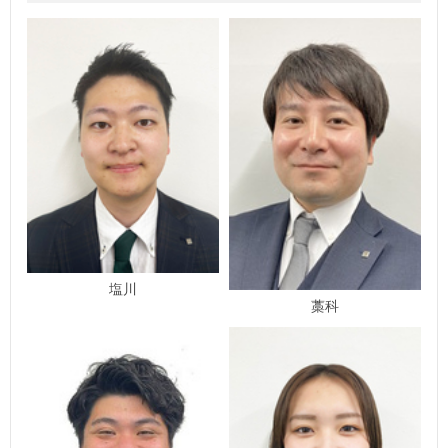
塩川
藁科