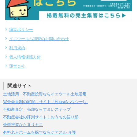
編集ポリシー
イエウールへ加盟のお問い合わせ
利用規約
個人情報保護方針
運営会社
関連サイト
土地活用・不動産投資ならイエウール土地活用
完全会員制の家探しサイト「Housii(ハウシー)」
不動産査定・売却ならすまいステップ
不動産会社の評判サイト｜おうちの語り部
外壁塗装ならヌリカエ
有料老人ホームを探すならケアスル 介護