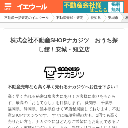
不動産一括査定のイエウール
不動産売却・査定
愛知県
安城市
イエウール加盟希望の不動産会社様
初めての方へ
株式会社不動産SHOPナカジツ おうち探
し館！安城・知立店
不動産売却の流れ
不動産の売却・一括査定
家査定シミュレーター
不動産売却なら高く早く売れるナカジツへお任せ下さい！
お問い合わせ
高く早く売れる秘密は集客力にあり！お客様に幸せをもたら
す、最高の「おもてなし」を目指します。 愛知県、千葉県、
福岡県、静岡県、熊本県併せて35店舗展開しております、不動
産SHOPナカジツです。 すぐに売却希望の方も、1円でも高く
売りたい方も、ナカジツにはどんなご希望にもお応えできるノ
ウハウ・実績がございます。また、新築・リフォームにも詳し