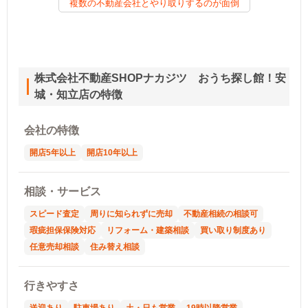
複数の不動産会社とやり取りするのが面倒
株式会社不動産SHOPナカジツ おうち探し館！安
城・知立店の特徴
会社の特徴
開店5年以上
開店10年以上
相談・サービス
スピード査定
周りに知られずに売却
不動産相続の相談可
瑕疵担保保険対応
リフォーム・建築相談
買い取り制度あり
任意売却相談
住み替え相談
行きやすさ
送迎あり
駐車場あり
土・日も営業
19時以降営業