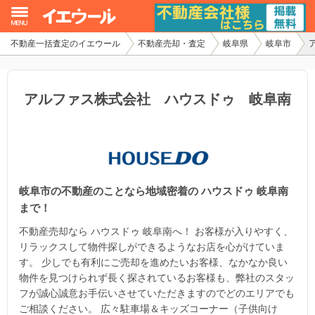
不動産一括査定のイエウール
不動産売却・査定
岐阜県
岐阜市
イエウール加盟希望の不動産会社様
初めての方へ
アルファス株式会社 ハウスドゥ 岐阜南
不動産売却の流れ
不動産の売却・一括査定
岐阜市の不動産のことなら地域密着の ハウスドゥ 岐阜南
家査定シミュレーター
まで！
お問い合わせ
不動産売却なら ハウスドゥ 岐阜南へ！ お客様が入りやすく、
リラックスして物件探しができるようなお店を心がけていま
す。 少しでも有利にご売却を進めたいお客様、なかなか良い
物件を見つけられず長く探されているお客様も、弊社のスタッ
フが誠心誠意お手伝いさせていただきますのでどのエリアでも
ご相談ください。 広々駐車場＆キッズコーナー（子供向け