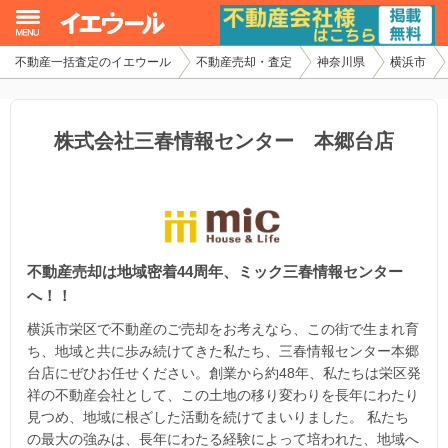
不動産一括査定のイエウール
不動産売却・査定
神奈川県
横浜市
イエウール加盟希望の不動産会社様
初めての方へ
株式会社三春情報センター 本郷台店
不動産売却の流れ
不動産の売却・一括査定
不動産売却は地域密着44周年、ミック三春情報センター
家査定シミュレーター
へ！！
お問い合わせ
横浜市栄区で不動産のご売却をお考えなら、この街で生まれ育
ち、地域と共に歩み続けてきた私たち、三春情報センター本郷
台店にぜひお任せください。創業から約48年、私たちは栄区発
祥の不動産会社として、この土地の移り変わりを長年にわたり
見つめ、地域に根ざした活動を続けてまいりました。 私たち
の最大の強みは、長年にわたる経験によって培われた、地域へ