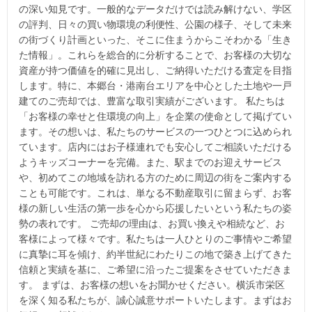
の深い知見です。一般的なデータだけでは読み解けない、学区
の評判、日々の買い物環境の利便性、公園の様子、そして未来
の街づくり計画といった、そこに住まうからこそわかる「生き
た情報」。これらを総合的に分析することで、お客様の大切な
資産が持つ価値を的確に見出し、ご納得いただける査定を目指
します。特に、本郷台・港南台エリアを中心とした土地や一戸
建てのご売却では、豊富な取引実績がございます。 私たちは
「お客様の幸せと住環境の向上」を企業の使命として掲げてい
ます。その想いは、私たちのサービスの一つひとつに込められ
ています。店内にはお子様連れでも安心してご相談いただける
ようキッズコーナーを完備。また、駅までのお迎えサービス
や、初めてこの地域を訪れる方のために周辺の街をご案内する
ことも可能です。これは、単なる不動産取引に留まらず、お客
様の新しい生活の第一歩を心から応援したいという私たちの姿
勢の表れです。 ご売却の理由は、お買い換えや相続など、お
客様によって様々です。私たちは一人ひとりのご事情やご希望
に真摯に耳を傾け、約半世紀にわたりこの地で築き上げてきた
信頼と実績を基に、ご希望に沿ったご提案をさせていただきま
す。 まずは、お客様の想いをお聞かせください。横浜市栄区
を深く知る私たちが、誠心誠意サポートいたします。まずはお