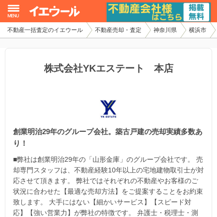
不動産一括査定のイエウール
不動産売却・査定
神奈川県
横浜市
イエウール加盟希望の不動産会社様
初めての方へ
株式会社YKエステート 本店
不動産売却の流れ
不動産の売却・一括査定
創業明治29年のグループ会社。築古戸建の売却実績多数あ
家査定シミュレーター
り！
お問い合わせ
■弊社は創業明治29年の「山形金庫」のグループ会社です。 売
却専門スタッフは、不動産経験10年以上の宅地建物取引士が対
応させて頂きます。 弊社ではそれぞれの不動産やお客様のご
状況に合わせた【最適な売却方法】をご提案することをお約束
致します。 大手にはない【細かいサービス】【スピード対
応】【強い営業力】が弊社の特徴です。 弁護士・税理士・測