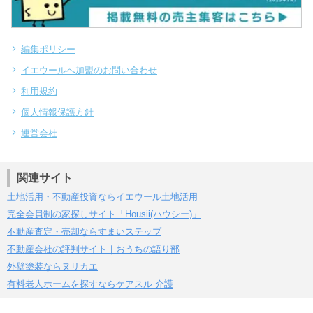
編集ポリシー
イエウールへ加盟のお問い合わせ
利用規約
個人情報保護方針
運営会社
関連サイト
土地活用・不動産投資ならイエウール土地活用
完全会員制の家探しサイト「Housii(ハウシー)」
不動産査定・売却ならすまいステップ
不動産会社の評判サイト｜おうちの語り部
外壁塗装ならヌリカエ
有料老人ホームを探すならケアスル 介護