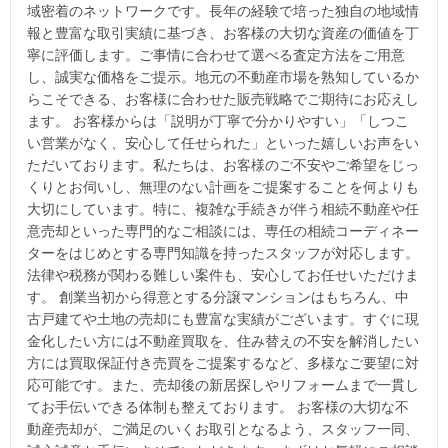
域密着のネットワークです。長年の経験で培った独自の地域情
報と豊富な取引実績に基づき、お客様の大切な資産の価値を丁
寧に評価します。ご事情に合わせて選べる査定方法をご用意
し、誠実な価格をご提示。地元の不動産市場を熟知しているか
らこそできる、お客様に合わせた販売戦略でご期待にお応えし
ます。 お客様からは「説明が丁寧で分かりやすい」「しつこ
い営業がなく、安心して任せられた」といった嬉しいお声をい
ただいております。私たちは、お客様のご不安やご希望をじっ
くりとお伺いし、無理のない計画をご提案することを何よりも
大切にしています。特に、複雑な手続きが伴う相続不動産や任
意売却といった専門的なご相談には、専任の相続コーディネー
ターをはじめとする専門知識を持ったスタッフが対応します。
法律や税務が関わる難しい案件も、安心してお任せいただけま
す。 創業当初から得意とする分譲マンションはもちろん、中
古戸建てや土地の売却にも豊富な実績がございます。すぐに現
金化したい方には不動産買取を、住み替えの不安を解消したい
方には買取保証付き売買をご提案するなど、多様なご要望に対
応可能です。また、売却後の新居探しやリフォームまで一貫し
てお手伝いできる体制も整えております。 お客様の大切な不
動産売却が、ご満足のいくお取引となるよう、スタッフ一同、