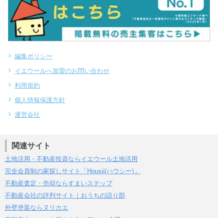
編集ポリシー
イエウールへ加盟のお問い合わせ
利用規約
個人情報保護方針
運営会社
関連サイト
土地活用・不動産投資ならイエウール土地活用
完全会員制の家探しサイト「Housii(ハウシー)」
不動産査定・売却ならすまいステップ
不動産会社の評判サイト｜おうちの語り部
外壁塗装ならヌリカエ