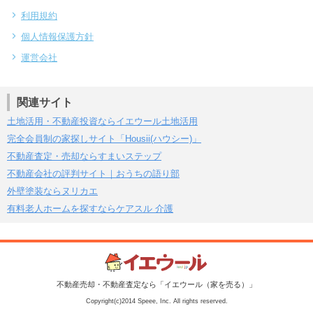
利用規約
個人情報保護方針
運営会社
関連サイト
土地活用・不動産投資ならイエウール土地活用
完全会員制の家探しサイト「Housii(ハウシー)」
不動産査定・売却ならすまいステップ
不動産会社の評判サイト｜おうちの語り部
外壁塗装ならヌリカエ
有料老人ホームを探すならケアスル 介護
不動産売却・不動産査定なら「イエウール（家を売る）」
Copyright(c)2014 Speee, Inc. All rights reserved.