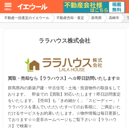
不動産一括査定のイエウール
不動産売却・査定
群馬県
高崎市
イエウール加盟希望の不動産会社様
初めての方へ
ララハウス株式会社
不動産売却の流れ
不動産の売却・一括査定
買取・売却なら【ララハウス】へ☆即日訪問いたします☆
家査定シミュレーター
群馬県内の新築戸建・中古住宅・土地・投資物件の取扱をして
お問い合わせ
おります。 即金での【買取】対応いたします！即日訪問査定
をいたします。【売却】も「きめ細かく」「スピーディー」！
ララハウスを選んでいただいたすべてのお客様に、ご満足いた
だけるサービスをお約束いたします。☆物件情報は毎日更新し
ております☆☆是非ホームページもご覧下さい☆【ララハウ
ス】で検索☆