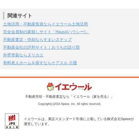
関連サイト
土地活用・不動産投資ならイエウール土地活用
完全会員制の家探しサイト「Housii(ハウシー)」
不動産査定・売却ならすまいステップ
不動産会社の評判サイト｜おうちの語り部
外壁塗装ならヌリカエ
有料老人ホームを探すならケアスル 介護
不動産売却・不動産査定なら「イエウール（家を売る）」
Copyright(c)2014 Speee, Inc. All rights reserved.
イエウールは、東証スタンダード市場に上場している株式会社Speeeが
運営しています。