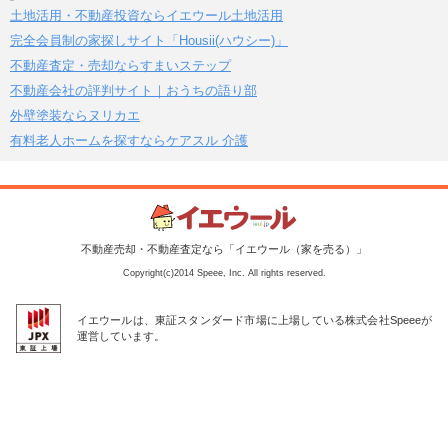
土地活用・不動産投資ならイエウール土地活用
完全会員制の家探しサイト「Housii(ハウシー)」
不動産査定・売却ならすまいステップ
不動産会社の評判サイト｜おうちの語り部
外壁塗装ならヌリカエ
有料老人ホームを探すならケアスル 介護
不動産売却・不動産査定なら「イエウール（家を売る）」
Copyright(c)2014 Speee, Inc. All rights reserved.
イエウールは、東証スタンダード市場に上場している株式会社Speeeが
運営しています。