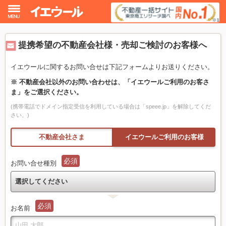
イエウール加盟希望の不動産会社様
提携希望の不動産会社様・売却ご検討のお客様へ
初めての方へ
イエウールに関するお問い合せは下記フォームよりお送りください。
※ 不動産会社以外のお問い合わせは、「イエウールご利用のお客さ
不動産売却の流れ
ま」をご選択ください。
(携帯電話でドメイン指定受信を利用している場合は「speee.jp」を解除してくだ
不動産の売却・一括査定
さい。)
不動産会社さま
イエウールご利用のお客様
家査定シミュレーター
必須
お問い合せ種別
お問い合わせ
選択してください
必須
お名前