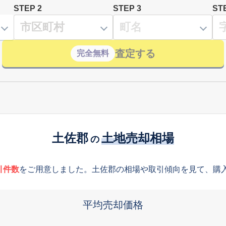
STEP 2
STEP 3
ST
査定する
完全無料
土佐郡
土地売却相場
の
引件数
をご用意しました。土佐郡の相場や取引傾向を見て、購
平均売却価格