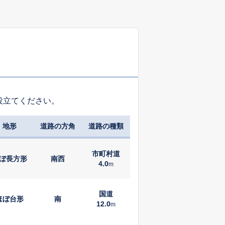
役立てください。
地形
道路の方角
道路の種類
市町村道
ぼ長方形
南西
4.0
m
国道
ほぼ台形
南
12.0
m