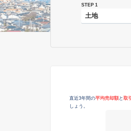
STEP 1
直近3年間の
平均売却額
と
取
しょう。