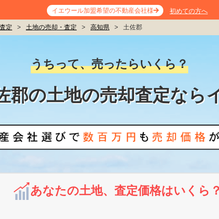
イエウール加盟希望の不動産会社様
初めての方へ
査定
>
土地の売却・査定
>
高知県
>
土佐郡
うちって、売ったらいくら？
佐郡の土地の売却査定なら
あなたの土地、査定価格はいくら