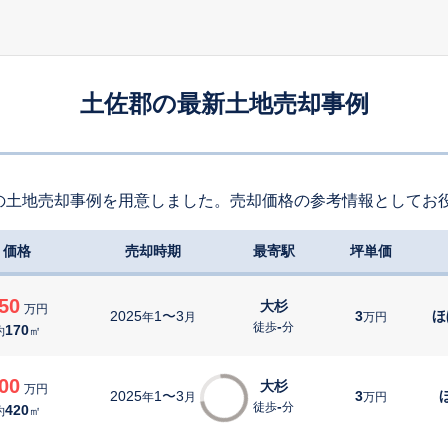
土佐郡の最新土地売却事例
の土地売却事例を用意しました。売却価格の参考情報としてお
価格
売却時期
最寄駅
坪単価
50
大杉
万円
2025
1〜3
3
ほ
年
月
万円
-
徒歩
分
170
約
㎡
00
大杉
万円
2025
1〜3
3
年
月
万円
-
徒歩
分
420
約
㎡