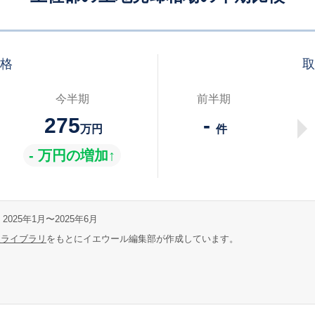
価格
取
今半期
前半期
275
-
万円
件
- 万円の増加↑
2025年1月〜2025年6月
報ライブラリ
をもとにイエウール編集部が作成しています。