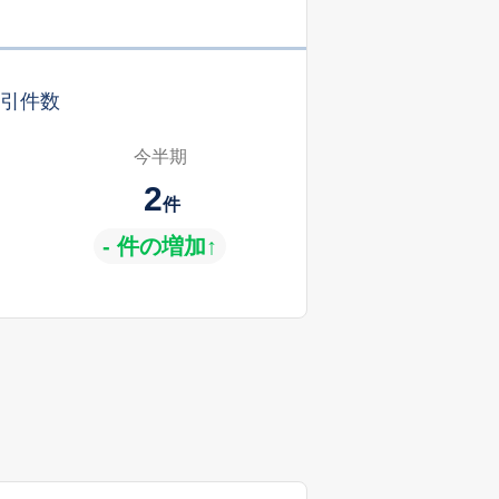
引件数
今半期
2
件
- 件の増加↑