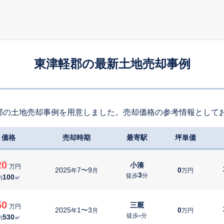
東津軽郡の最新土地売却事例
郡の土地売却事例を用意しました。売却価格の参考情報として
価格
売却時期
最寄駅
坪単価
20
小湊
万円
2025
7〜9
0
年
月
万円
3
徒歩
分
100
約
㎡
50
三厩
万円
2025
1〜3
0
年
月
万円
-
徒歩
分
530
約
㎡