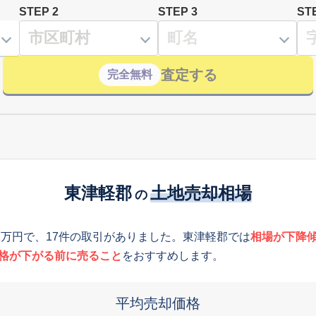
STEP 2
STEP 3
ST
査定する
完全無料
東津軽郡
土地売却相場
の
1万円で、17件の取引がありました。東津軽郡では
相場が下降
格が下がる前に売ること
をおすすめします。
平均売却価格