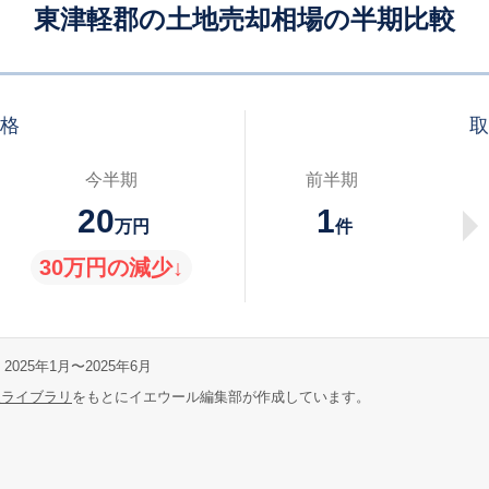
東津軽郡の土地売却相場の半期比較
価格
取
今半期
前半期
20
1
万円
件
30万円の減少↓
2025年1月〜2025年6月
報ライブラリ
をもとにイエウール編集部が作成しています。