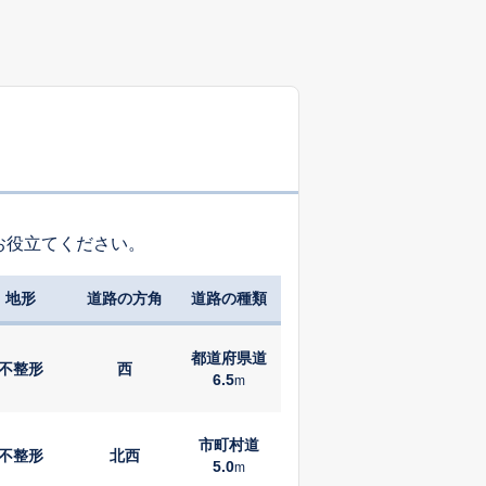
お役立てください。
地形
道路の方角
道路の種類
都道府県道
不整形
西
6.5
m
市町村道
不整形
北西
5.0
m