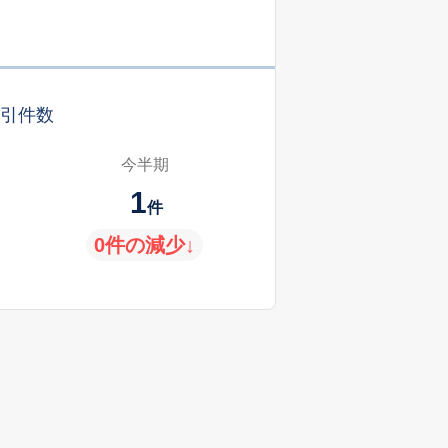
引件数
今半期
1
件
0件の減少↓