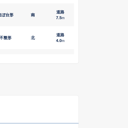
道路
ほぼ台形
南
7.5
m
道路
不整形
北
4.0
m
市町村道
長方形
南
5.0
m
市町村道
ぼ長方形
南西
5.0
m
ぼ長方形
接面道路無
-