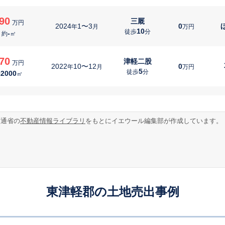
90
三厩
万円
2024
1〜3
0
年
月
万円
10
徒歩
分
-
約
㎡
70
津軽二股
万円
2022
10〜12
0
年
月
万円
5
徒歩
分
2000
約
㎡
50
津軽浜名
万円
2022
10〜12
0
年
月
万円
12
徒歩
分
410
約
㎡
交通省の
不動産情報ライブラリ
をもとにイエウール編集部が作成しています。
52
蟹田
万円
2022
10〜12
0
ほ
年
月
万円
60
徒歩
分
570
約
㎡
50
西平内
万円
2022
10〜12
0
ほ
年
月
万円
東津軽郡の土地売出事例
8
徒歩
分
160
約
㎡