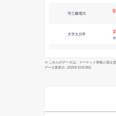
5
字三厩増川
3
大字大川平
大字浜名
※ これらのデータは、マーケット情報と国土
データ更新日: 2025年10月29日
字蟹田石浜
大字山口