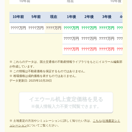
10年前
5年前
現在
1年後
2年後
3年後
4年後
????万円
????万円
????万円
????万円
????万円
????万円
????万円
????万円
????万円
????万円
????万円
????万円
????万円
????万円
????万円
※ これらのデータは、国土交通省の不動産情報ライブラリをもとにイエウール編集部
が作成しています。
※ この情報は不動産価格を保証するものではありません。
※ 相場価格は成約価格を表すものではありません。
データ更新日: 2025年10月29日
イエウール机上査定価格を見る
※個人情報入力不要で閲覧できます。
※ 土地査定の方法やシミュレーションに詳しく知りたい方は、
こちら(土地査定シミ
ュレーション)
についてご覧ください。