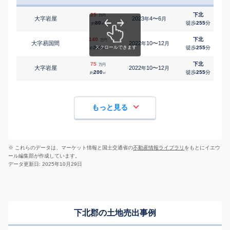
25
下北
万円
大字岩屋
2023
4〜6
年
月
80
徒歩
255
分
約
㎡
140
下北
万円
大字易国間
2022
10〜12
年
月
300
徒歩
255
分
約
㎡
75
下北
万円
大字岩屋
2022
10〜12
年
月
200
徒歩
255
分
約
㎡
もっと見る
※ これらのデータは、マーケット情報と国土交通省の
不動産情報ライブラリ
をもとにイエウ
ール編集部が作成しています。
データ更新日: 2025年10月29日
下北郡の土地売出事例