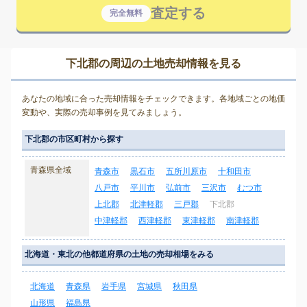
査定する
完全無料
下北郡の周辺の土地売却情報を見る
あなたの地域に合った売却情報をチェックできます。各地域ごとの地価
変動や、実際の売却事例を見てみましょう。
下北郡の市区町村から探す
青森県全域
青森市
黒石市
五所川原市
十和田市
八戸市
平川市
弘前市
三沢市
むつ市
上北郡
北津軽郡
三戸郡
下北郡
中津軽郡
西津軽郡
東津軽郡
南津軽郡
北海道・東北の他都道府県の土地の売却相場をみる
北海道
青森県
岩手県
宮城県
秋田県
山形県
福島県