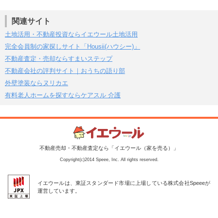
関連サイト
土地活用・不動産投資ならイエウール土地活用
完全会員制の家探しサイト「Housii(ハウシー)」
不動産査定・売却ならすまいステップ
不動産会社の評判サイト｜おうちの語り部
外壁塗装ならヌリカエ
有料老人ホームを探すならケアスル 介護
不動産売却・不動産査定なら「イエウール（家を売る）」
Copyright(c)2014 Speee, Inc. All rights reserved.
イエウールは、東証スタンダード市場に上場している株式会社Speeeが
運営しています。