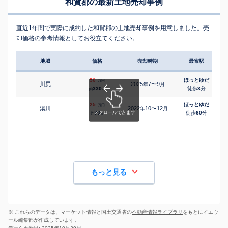
和賀郡の最新土地売却事例
直近1年間で実際に成約した和賀郡の土地売却事例を用意しました。売
却価格の参考情報としてお役立てください。
地域
価格
売却時期
最寄駅
50
ほっとゆだ
万円
川尻
2025
7〜9
年
月
330
徒歩
3
分
約
㎡
25
ほっとゆだ
万円
湯川
2022
10〜12
年
月
70
徒歩
60
分
約
㎡
もっと見る
※ これらのデータは、マーケット情報と国土交通省の
不動産情報ライブラリ
をもとにイエウ
ール編集部が作成しています。