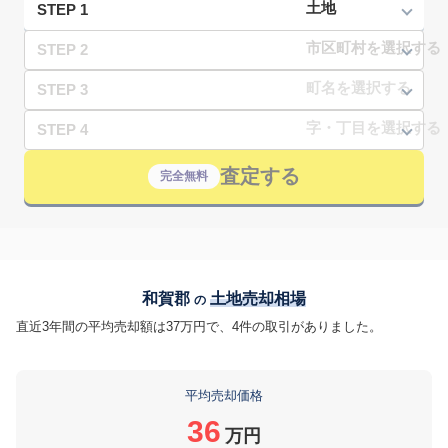
STEP 1
STEP 2
STEP 3
STEP 4
査定する
完全無料
和賀郡
土地売却相場
の
直近3年間の平均売却額は37万円で、4件の取引がありました。
平均売却価格
36
万円