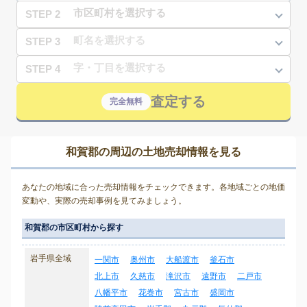
STEP 2
STEP 3
STEP 4
査定する
完全無料
和賀郡の周辺の土地売却情報を見る
あなたの地域に合った売却情報をチェックできます。各地域ごとの地価
変動や、実際の売却事例を見てみましょう。
和賀郡の市区町村から探す
岩手県全域
一関市
奥州市
大船渡市
釜石市
北上市
久慈市
滝沢市
遠野市
二戸市
八幡平市
花巻市
宮古市
盛岡市