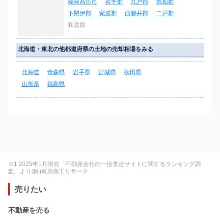
陸前高田市
岩手郡
九戸郡
気仙郡
下閉伊郡
紫波郡
西磐井郡
二戸郡
和賀郡
北海道・東北の他都道府県の土地の売却相場をみる
北海道
青森県
岩手県
宮城県
秋田県
山形県
福島県
※1 2025年1月現在「不動産会社の一括査定サイトに関するランキング調
査」より(株)東京商工リサーチ
売りたい
不動産を売る