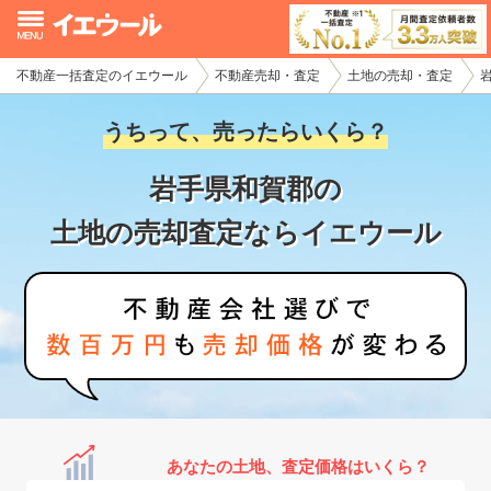
不動産一括査定のイエウール
不動産売却・査定
土地の売却・査定
イエウール加盟希望の不動産会社様
うちって、売ったらいくら？
初めての方へ
岩手県和賀郡の
不動産売却の流れ
土地の売却査定ならイエウール
不動産の売却・一括査定
家査定シミュレーター
お問い合わせ
あなたの土地、査定価格はいくら？