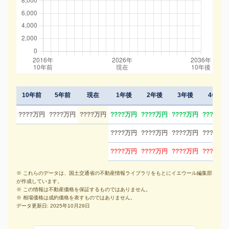
10年前
5年前
現在
1年後
2年後
3年後
4年後
????万円
????万円
????万円
????万円
????万円
????万円
????万円
????万円
????万円
????万円
????万円
????万円
????万円
????万円
????万円
※ これらのデータは、国土交通省の不動産情報ライブラリをもとにイエウール編集部
が作成しています。
※ この情報は不動産価格を保証するものではありません。
※ 相場価格は成約価格を表すものではありません。
データ更新日: 2025年10月29日