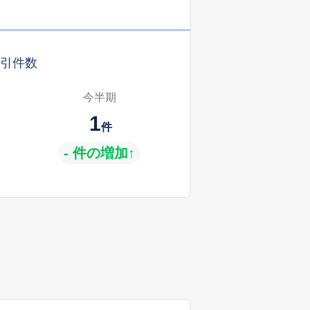
引件数
今半期
1
件
- 件の増加↑