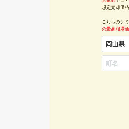
真庭郡
で自
想定売却価
こちらのシ
の最高相場