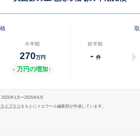
価格
取
今半期
前半期
270
-
万円
件
- 万円の増加↑
2025年1月〜2025年6月
報ライブラリ
をもとにイエウール編集部が作成しています。