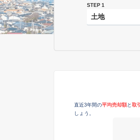
STEP 1
直近3年間の
平均売却額
と
取
しょう。