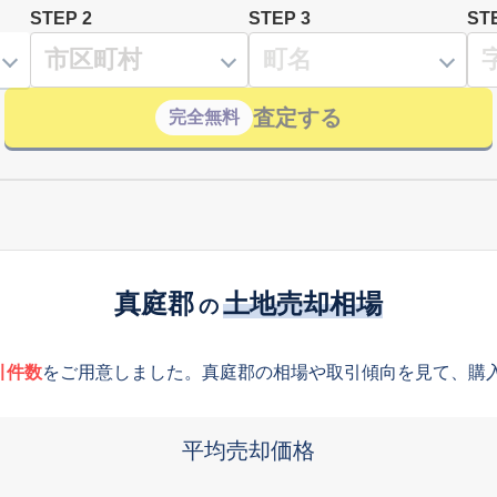
STEP 2
STEP 3
ST
査定する
完全無料
真庭郡
土地売却相場
の
引件数
をご用意しました。真庭郡の相場や取引傾向を見て、購
平均売却価格