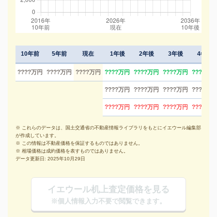
10年前
5年前
現在
1年後
2年後
3年後
4年後
????万円
????万円
????万円
????万円
????万円
????万円
????万円
????万円
????万円
????万円
????万円
????万円
????万円
????万円
????万円
※ これらのデータは、国土交通省の不動産情報ライブラリをもとにイエウール編集部
が作成しています。
※ この情報は不動産価格を保証するものではありません。
※ 相場価格は成約価格を表すものではありません。
データ更新日: 2025年10月29日
イエウール机上査定価格を見る
※個人情報入力不要で閲覧できます。