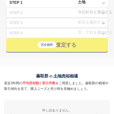
STEP 1
STEP 2
STEP 3
STEP 4
査定する
完全無料
蘂取郡
土地売却相場
の
直近3年間の
平均売却額
と
取引件数
をご用意しました。蘂取郡の相場や
取引傾向を見て、購入ニーズと売り時を見極めましょう。
申し訳ありません。