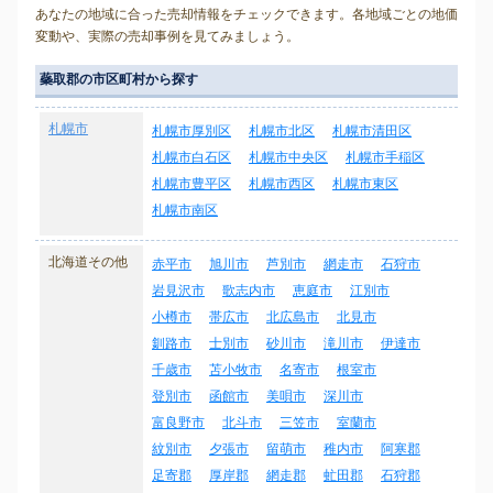
あなたの地域に合った売却情報をチェックできます。各地域ごとの地価
変動や、実際の売却事例を見てみましょう。
蘂取郡の市区町村から探す
札幌市
札幌市厚別区
札幌市北区
札幌市清田区
札幌市白石区
札幌市中央区
札幌市手稲区
札幌市豊平区
札幌市西区
札幌市東区
札幌市南区
北海道その他
赤平市
旭川市
芦別市
網走市
石狩市
岩見沢市
歌志内市
恵庭市
江別市
小樽市
帯広市
北広島市
北見市
釧路市
士別市
砂川市
滝川市
伊達市
千歳市
苫小牧市
名寄市
根室市
登別市
函館市
美唄市
深川市
富良野市
北斗市
三笠市
室蘭市
紋別市
夕張市
留萌市
稚内市
阿寒郡
足寄郡
厚岸郡
網走郡
虻田郡
石狩郡