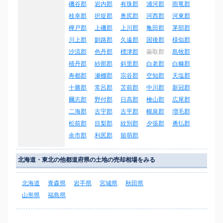
磯谷郡
岩内郡
有珠郡
浦河郡
雨竜郡
枝幸郡
択捉郡
奥尻郡
河西郡
河東郡
樺戸郡
上磯郡
上川郡
亀田郡
茅部郡
川上郡
釧路郡
久遠郡
国後郡
様似郡
沙流郡
色丹郡
標津郡
蘂取郡
島牧郡
積丹郡
紗那郡
斜里郡
白老郡
白糠郡
寿都郡
瀬棚郡
宗谷郡
空知郡
天塩郡
十勝郡
常呂郡
苫前郡
中川郡
新冠郡
爾志郡
野付郡
日高郡
檜山郡
広尾郡
二海郡
古宇郡
古平郡
幌泉郡
増毛郡
松前郡
目梨郡
紋別郡
夕張郡
勇払郡
余市郡
利尻郡
留萌郡
北海道・東北の他都道府県の土地の売却相場をみる
北海道
青森県
岩手県
宮城県
秋田県
山形県
福島県