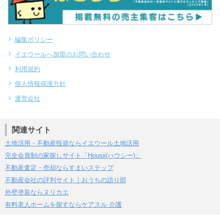
編集ポリシー
イエウールへ加盟のお問い合わせ
利用規約
個人情報保護方針
運営会社
関連サイト
土地活用・不動産投資ならイエウール土地活用
完全会員制の家探しサイト「Housii(ハウシー)」
不動産査定・売却ならすまいステップ
不動産会社の評判サイト｜おうちの語り部
外壁塗装ならヌリカエ
有料老人ホームを探すならケアスル 介護