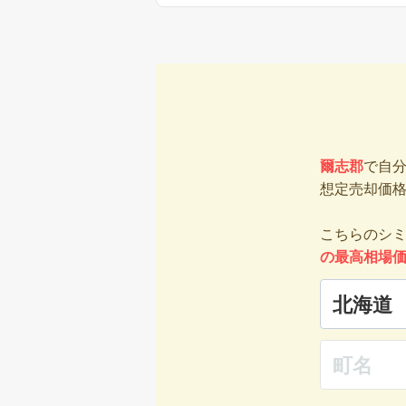
爾志郡
で自
想定売却価
こちらのシ
の最高相場