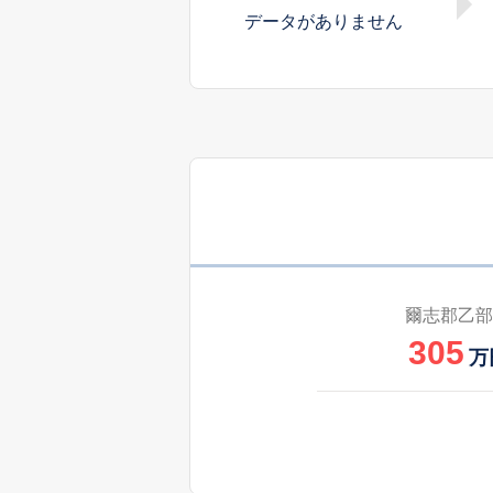
データがありません
爾志郡乙部
305
万