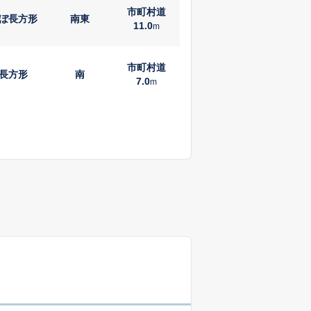
市町村道
ぼ長方形
南東
11.0
m
市町村道
長方形
南
7.0
m