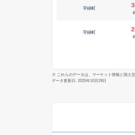
3
字緑町
2
字緑町
※ これらのデータは、マーケット情報と国土
データ更新日: 2025年10月29日