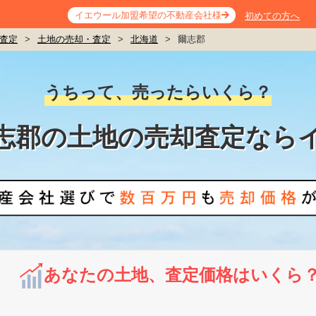
イエウール加盟希望の不動産会社様
初めての方へ
査定
>
土地の売却・査定
>
北海道
>
爾志郡
うちって、売ったらいくら？
志郡の土地の売却査定なら
あなたの土地、査定価格はいくら