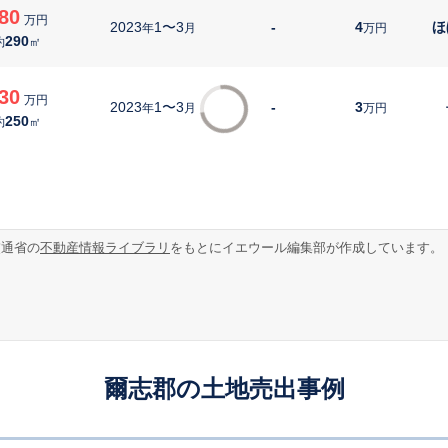
80
万円
2023
1〜3
-
4
ほ
年
月
万円
290
約
㎡
30
万円
2023
1〜3
-
3
年
月
万円
250
約
㎡
交通省の
不動産情報ライブラリ
をもとにイエウール編集部が作成しています。
爾志郡の土地売出事例