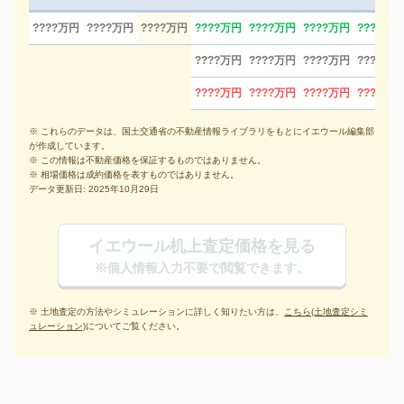
????万円
????万円
????万円
????万円
????万円
????万円
????万円
????万円
????万円
????万円
????万円
????万円
????万円
????万円
????万円
※ これらのデータは、国土交通省の不動産情報ライブラリをもとにイエウール編集部
が作成しています。
※ この情報は不動産価格を保証するものではありません。
※ 相場価格は成約価格を表すものではありません。
データ更新日: 2025年10月29日
イエウール机上査定価格を見る
※個人情報入力不要で閲覧できます。
※ 土地査定の方法やシミュレーションに詳しく知りたい方は、
こちら(土地査定シミ
ュレーション)
についてご覧ください。