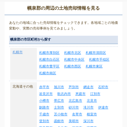
幌泉郡の周辺の土地売却情報を見る
あなたの地域に合った売却情報をチェックできます。各地域ごとの地価
変動や、実際の売却事例を見てみましょう。
幌泉郡の市区町村から探す
札幌市
札幌市厚別区
札幌市北区
札幌市清田区
札幌市白石区
札幌市中央区
札幌市手稲区
札幌市豊平区
札幌市西区
札幌市東区
札幌市南区
北海道その他
赤平市
旭川市
芦別市
網走市
石狩市
岩見沢市
歌志内市
恵庭市
江別市
小樽市
帯広市
北広島市
北見市
釧路市
士別市
砂川市
滝川市
伊達市
千歳市
苫小牧市
名寄市
根室市
登別市
函館市
美唄市
深川市