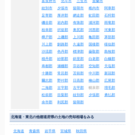
富良野市
北斗市
三笠市
室蘭市
紋別市
夕張市
留萌市
稚内市
阿寒郡
足寄郡
厚岸郡
網走郡
虻田郡
石狩郡
磯谷郡
岩内郡
有珠郡
浦河郡
雨竜郡
枝幸郡
択捉郡
奥尻郡
河西郡
河東郡
樺戸郡
上磯郡
上川郡
亀田郡
茅部郡
川上郡
釧路郡
久遠郡
国後郡
様似郡
沙流郡
色丹郡
標津郡
蘂取郡
島牧郡
積丹郡
紗那郡
斜里郡
白老郡
白糠郡
寿都郡
瀬棚郡
宗谷郡
空知郡
天塩郡
十勝郡
常呂郡
苫前郡
中川郡
新冠郡
爾志郡
野付郡
日高郡
檜山郡
広尾郡
二海郡
古宇郡
古平郡
幌泉郡
増毛郡
松前郡
目梨郡
紋別郡
夕張郡
勇払郡
余市郡
利尻郡
留萌郡
北海道・東北の他都道府県の土地の売却相場をみる
北海道
青森県
岩手県
宮城県
秋田県