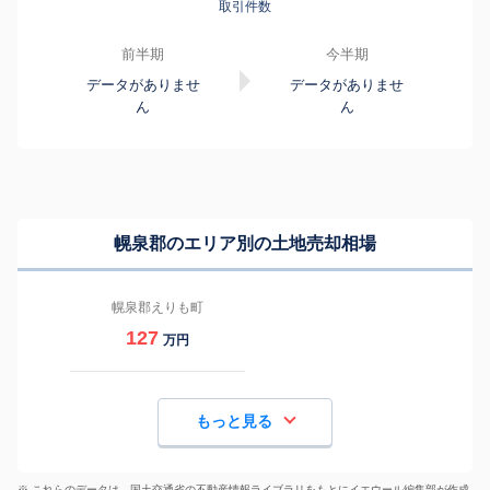
取引件数
前半期
今半期
データがありませ
データがありませ
ん
ん
幌泉郡のエリア別の土地売却相場
幌泉郡えりも町
127
万円
もっと見る
※ これらのデータは、国土交通省の
不動産情報ライブラリ
をもとにイエウール編集部が作成