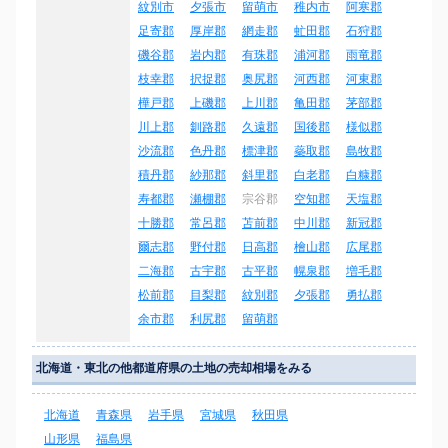
紋別市
夕張市
留萌市
稚内市
阿寒郡
足寄郡
厚岸郡
網走郡
虻田郡
石狩郡
磯谷郡
岩内郡
有珠郡
浦河郡
雨竜郡
枝幸郡
択捉郡
奥尻郡
河西郡
河東郡
樺戸郡
上磯郡
上川郡
亀田郡
茅部郡
川上郡
釧路郡
久遠郡
国後郡
様似郡
沙流郡
色丹郡
標津郡
蘂取郡
島牧郡
積丹郡
紗那郡
斜里郡
白老郡
白糠郡
寿都郡
瀬棚郡
宗谷郡
空知郡
天塩郡
十勝郡
常呂郡
苫前郡
中川郡
新冠郡
爾志郡
野付郡
日高郡
檜山郡
広尾郡
二海郡
古宇郡
古平郡
幌泉郡
増毛郡
松前郡
目梨郡
紋別郡
夕張郡
勇払郡
余市郡
利尻郡
留萌郡
北海道・東北の他都道府県の土地の売却相場をみる
北海道
青森県
岩手県
宮城県
秋田県
山形県
福島県