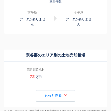
取引件数
前半期
今半期
データがありませ
データがありませ
ん
ん
宗谷郡のエリア別の土地売却相場
宗谷郡猿払村
72
万円
もっと見る
※ これらのデータは、国土交通省の
不動産情報ライブラリ
をもとにイエウール編集部が作成