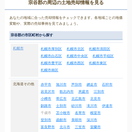
宗谷郡の周辺の土地売却情報を見る
あなたの地域に合った売却情報をチェックできます。各地域ごとの地価
変動や、実際の売却事例を見てみましょう。
宗谷郡の市区町村から探す
札幌市
札幌市厚別区
札幌市北区
札幌市清田区
札幌市白石区
札幌市中央区
札幌市手稲区
札幌市豊平区
札幌市西区
札幌市東区
札幌市南区
北海道その他
赤平市
旭川市
芦別市
網走市
石狩市
岩見沢市
歌志内市
恵庭市
江別市
小樽市
帯広市
北広島市
北見市
釧路市
士別市
砂川市
滝川市
伊達市
千歳市
苫小牧市
名寄市
根室市
登別市
函館市
美唄市
深川市
富良野市
北斗市
三笠市
室蘭市