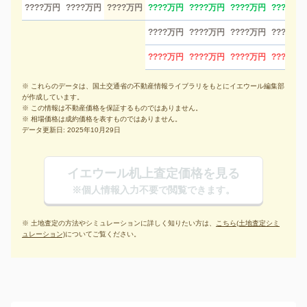
????万円
????万円
????万円
????万円
????万円
????万円
????万円
????万円
????万円
????万円
????万円
????万円
????万円
????万円
????万円
※ これらのデータは、国土交通省の不動産情報ライブラリをもとにイエウール編集部
が作成しています。
※ この情報は不動産価格を保証するものではありません。
※ 相場価格は成約価格を表すものではありません。
データ更新日: 2025年10月29日
イエウール机上査定価格を見る
※個人情報入力不要で閲覧できます。
※ 土地査定の方法やシミュレーションに詳しく知りたい方は、
こちら(土地査定シミ
ュレーション)
についてご覧ください。