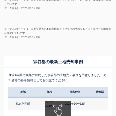
しています。
データ更新日: 2025年10月29日
※ これらのデータは、国土交通省の
不動産情報ライブラリ
の情報をもとにイエウール編集部
が作成しています。
データ更新日: 2025年10月29日
宗谷郡の最新土地売却事例
直近1年間で実際に成約した宗谷郡の土地売却事例を用意しました。売
却価格の参考情報としてお役立てください。
地域
価格
売却時期
最寄駅
72
万円
鬼志別南町
2022
10〜12
年
月
-
150
約
㎡