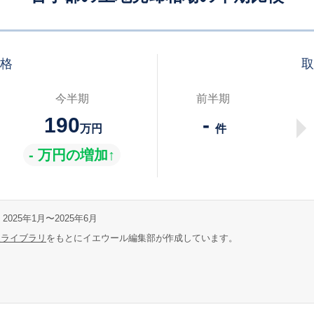
価格
取
今半期
前半期
190
-
万円
件
- 万円の増加↑
2025年1月〜2025年6月
報ライブラリ
をもとにイエウール編集部が作成しています。