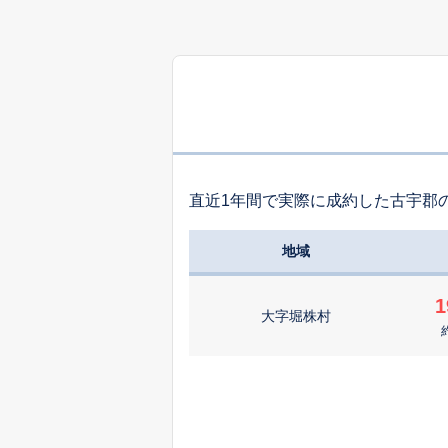
直近1年間で実際に成約した古宇郡
地域
1
大字堀株村