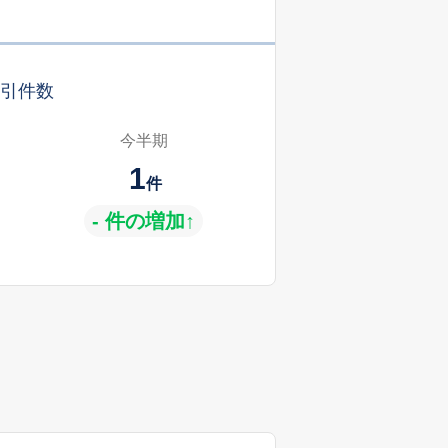
引件数
今半期
1
件
- 件の増加↑