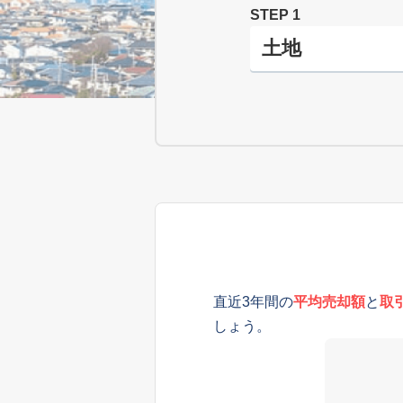
STEP 1
直近3年間の
平均売却額
と
取
しょう。