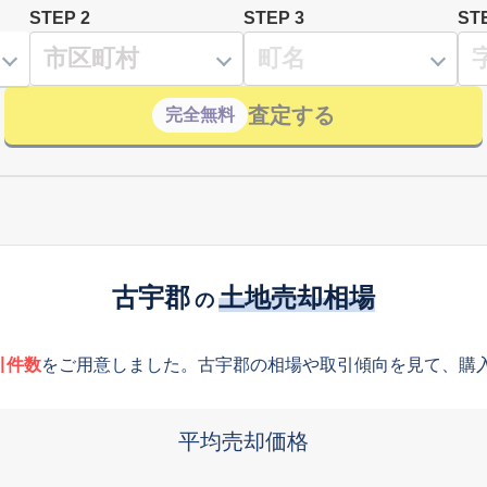
STEP 2
STEP 3
ST
査定する
完全無料
古宇郡
土地売却相場
の
引件数
をご用意しました。古宇郡の相場や取引傾向を見て、購
平均売却価格