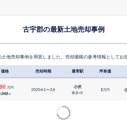
古宇郡の最新土地売却事例
の土地売却事例を用意しました。売却価格の参考情報としてお
価格
売却時期
最寄駅
坪単価
90
小沢
万円
2025
1〜3
1
年
月
万円
-
徒歩
分
340
約
㎡