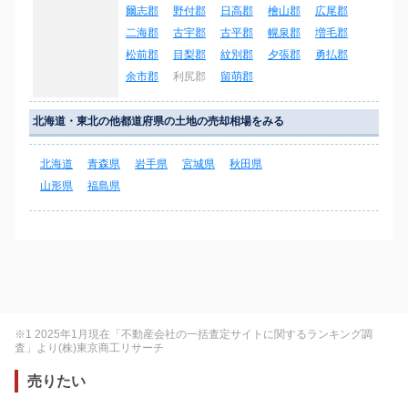
爾志郡
野付郡
日高郡
檜山郡
広尾郡
二海郡
古宇郡
古平郡
幌泉郡
増毛郡
松前郡
目梨郡
紋別郡
夕張郡
勇払郡
余市郡
利尻郡
留萌郡
北海道・東北の他都道府県の土地の売却相場をみる
北海道
青森県
岩手県
宮城県
秋田県
山形県
福島県
※1 2025年1月現在「不動産会社の一括査定サイトに関するランキング調
査」より(株)東京商工リサーチ
売りたい