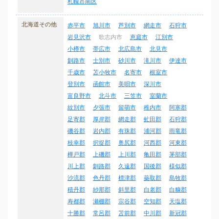
札幌市南区
北海道その他
赤平市
旭川市
芦別市
網走市
石狩市
岩見沢市
歌志内市
恵庭市
江別市
小樽市
帯広市
北広島市
北見市
釧路市
士別市
砂川市
滝川市
伊達市
千歳市
苫小牧市
名寄市
根室市
登別市
函館市
美唄市
深川市
富良野市
北斗市
三笠市
室蘭市
紋別市
夕張市
留萌市
稚内市
阿寒郡
足寄郡
厚岸郡
網走郡
虻田郡
石狩郡
磯谷郡
岩内郡
有珠郡
浦河郡
雨竜郡
枝幸郡
択捉郡
奥尻郡
河西郡
河東郡
樺戸郡
上磯郡
上川郡
亀田郡
茅部郡
川上郡
釧路郡
久遠郡
国後郡
様似郡
沙流郡
色丹郡
標津郡
蘂取郡
島牧郡
積丹郡
紗那郡
斜里郡
白老郡
白糠郡
寿都郡
瀬棚郡
宗谷郡
空知郡
天塩郡
十勝郡
常呂郡
苫前郡
中川郡
新冠郡