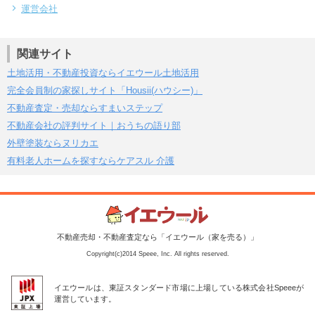
運営会社
関連サイト
土地活用・不動産投資ならイエウール土地活用
完全会員制の家探しサイト「Housii(ハウシー)」
不動産査定・売却ならすまいステップ
不動産会社の評判サイト｜おうちの語り部
外壁塗装ならヌリカエ
有料老人ホームを探すならケアスル 介護
不動産売却・不動産査定なら「イエウール（家を売る）」
Copyright(c)2014 Speee, Inc. All rights reserved.
イエウールは、東証スタンダード市場に上場している株式会社Speeeが
運営しています。