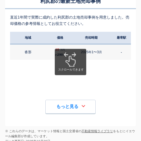
利尻郡の最新土地売却事例
直近1年間で実際に成約した利尻郡の土地売却事例を用意しました。売
却価格の参考情報としてお役立てください。
地域
価格
売却時期
最寄駅
15
万円
沓形
2025
1〜3
年
月
-
290
約
㎡
もっと見る
※ これらのデータは、マーケット情報と国土交通省の
不動産情報ライブラリ
をもとにイエウ
ール編集部が作成しています。