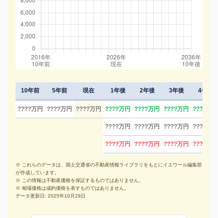
10年前
5年前
現在
1年後
2年後
3年後
4年後
????万円
????万円
????万円
????万円
????万円
????万円
????万円
????万円
????万円
????万円
????万円
????万円
????万円
????万円
????万円
※ これらのデータは、国土交通省の不動産情報ライブラリをもとにイエウール編集部
が作成しています。
※ この情報は不動産価格を保証するものではありません。
※ 相場価格は成約価格を表すものではありません。
データ更新日: 2025年10月29日