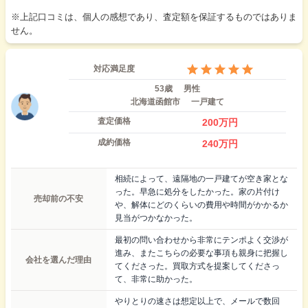
※上記口コミは、個人の感想であり、査定額を保証するものではありま
せん。
対応満足度
53歳
男性
北海道函館市
一戸建て
査定価格
200
万円
成約価格
240
万円
相続によって、遠隔地の一戸建てが空き家とな
った。早急に処分をしたかった。家の片付け
売却前の不安
や、解体にどのくらいの費用や時間がかかるか
見当がつかなかった。
最初の問い合わせから非常にテンポよく交渉が
進み、またこちらの必要な事項も親身に把握し
会社を選んだ理由
てくださった。買取方式を提案してくださっ
て、非常に助かった。
やりとりの速さは想定以上で、メールで数回