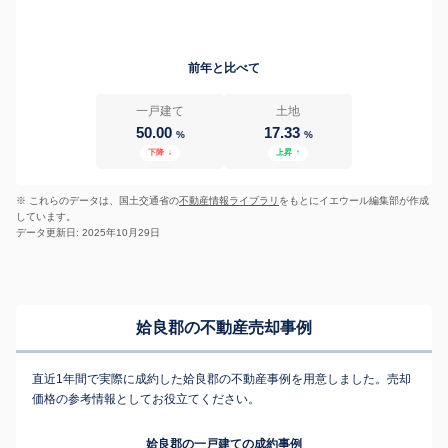
前年と比べて
一戸建て
土地
50.00
17.33
%
%
下降
↓
上昇
↑
※ これらのデータは、国土交通省の
不動産情報ライブラリ
をもとにイエウール編集部が作成
しています。
データ更新日: 2025年10月29日
姶良郡の不動産売却事例
直近1年間で実際に成約した姶良郡の不動産事例を用意しました。売却
価格の参考情報としてお役立てください。
姶良郡の一戸建ての成約事例