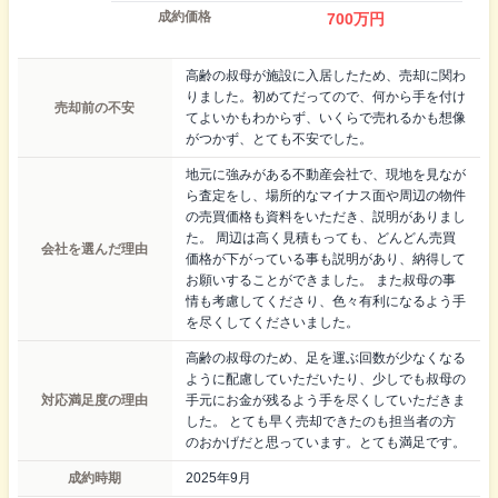
成約価格
700
万円
高齢の叔母が施設に入居したため、売却に関わ
りました。初めてだってので、何から手を付け
売却前の不安
てよいかもわからず、いくらで売れるかも想像
がつかず、とても不安でした。
地元に強みがある不動産会社で、現地を見なが
ら査定をし、場所的なマイナス面や周辺の物件
の売買価格も資料をいただき、説明がありまし
た。 周辺は高く見積もっても、どんどん売買
会社を選んだ理由
価格が下がっている事も説明があり、納得して
お願いすることができました。 また叔母の事
情も考慮してくださり、色々有利になるよう手
を尽くしてくださいました。
高齢の叔母のため、足を運ぶ回数が少なくなる
ように配慮していただいたり、少しでも叔母の
対応満足度の理由
手元にお金が残るよう手を尽くしていただきま
した。 とても早く売却できたのも担当者の方
のおかげだと思っています。とても満足です。
成約時期
2025年9月