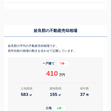
姶良郡の不動産売却相場
姶良郡の平均の不動産売却相場です。
前年比較の相場の動きを合わせて記載しています。
一戸建て
下降 ↓
410
万円
土地面積
建物面積
築年数
583
155
37
㎡
㎡
年
土地
上昇 ↑