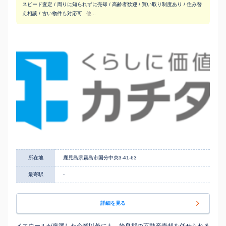
スピード査定 / 周りに知られずに売却 / 高齢者歓迎 / 買い取り制度あり / 住み替
え相談 / 古い物件も対応可
他...
所在地
鹿児島県霧島市国分中央3-41-63
最寄駅
-
詳細を見る