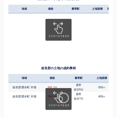
地域
価格
最寄駅
土地面積
延床面
姶良郡の土地の成約事例
地域
価格
最寄駅
土地面積
栗野
姶良郡湧水町 木場
380
550
㎡
万円
5
徒歩
分
栗野
姶良郡湧水町 木場
300
400
㎡
万円
7
徒歩
分