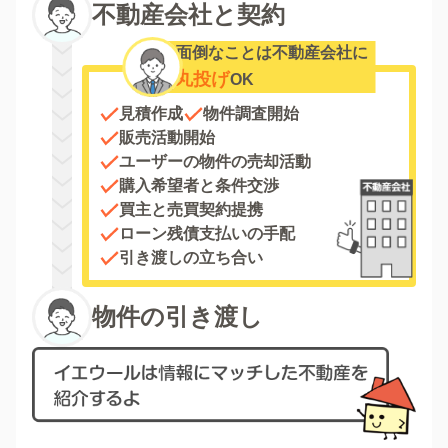
不動産会社と契約
面倒なことは不動産会社に
丸投げ
OK
見積作成
物件調査開始
販売活動開始
ユーザーの物件の売却活動
購入希望者と条件交渉
買主と売買契約提携
ローン残債支払いの手配
引き渡しの立ち合い
物件の引き渡し