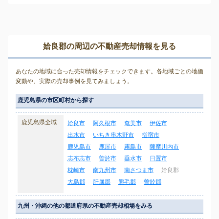
姶良郡の周辺の不動産売却情報を見る
あなたの地域に合った売却情報をチェックできます。各地域ごとの地価
変動や、実際の売却事例を見てみましょう。
鹿児島県の市区町村から探す
鹿児島県全域
姶良市
阿久根市
奄美市
伊佐市
出水市
いちき串木野市
指宿市
鹿児島市
鹿屋市
霧島市
薩摩川内市
志布志市
曽於市
垂水市
日置市
枕崎市
南九州市
南さつま市
姶良郡
大島郡
肝属郡
熊毛郡
曽於郡
九州・沖縄の他の都道府県の不動産売却相場をみる