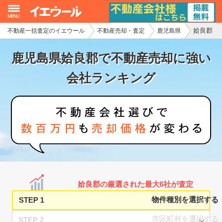
姶良郡
不動産一括査定のイエウール
不動産売却・査定
鹿児島県
イエウール加盟希望の不動産会社様
鹿児島県姶良郡で不動産売却に強い
初めての方へ
会社ランキング
不動産売却の流れ
不動産の売却・一括査定
家査定シミュレーター
お問い合わせ
姶良郡の厳選された最大6社が査定
STEP 1
STEP 2