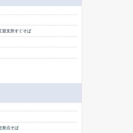
江迎支所すぐそば
交差点そば