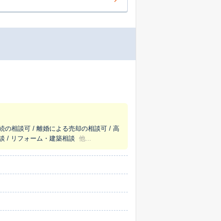
続の相談可 / 離婚による売却の相談可 / 高
談 / リフォーム・建築相談
他...