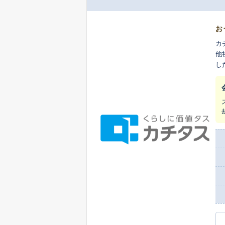
お
カ
他
し
ま