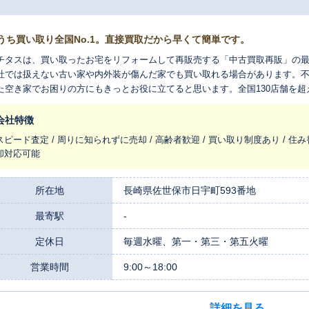
うち買い取り全国No.1。直接買取だから早くて簡単です。
チタスは、買い取ったお宅をリフォームして再販売する「中古買取再販」の
社では扱えない古い家や内外装が傷んだ家でも買い取れる場合があります。
た空き家でお困りの方にもきっとお役に立てると思います。全国130店舗を
れ変わらせ、長く住みつなぐお手伝いをさせてください。
会社特徴
スピード査定 / 周りに知られずに売却 / 高齢者歓迎 / 買い取り制度あり / 住み
却対応可能
所在地
長崎県佐世保市日宇町593番地
最寄駅
-
定休日
毎週水曜、第一・第三・第五火曜
営業時間
9:00～18:00
詳細を見る