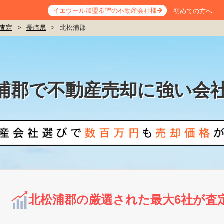
イエウール加盟希望の不動産会社様
初めての方へ
査定
>
長崎県
>
北松浦郡
浦郡で不動産売却に強い会
北松浦郡の厳選された最大6社が査