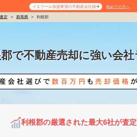
イエウール加盟希望の不動産会社様
初めての方へ
査定
>
群馬県
>
利根郡
根郡で不動産売却に強い会社
利根郡の厳選された最大6社が査定