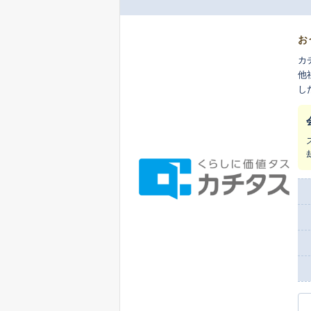
お
カ
他
し
ま