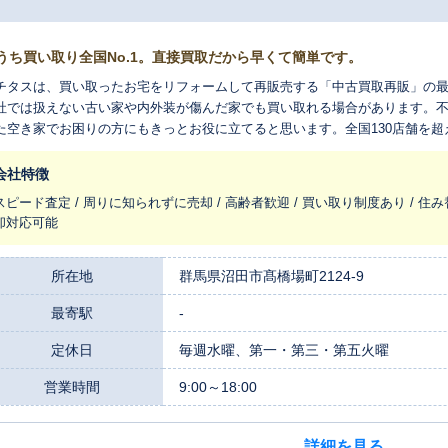
うち買い取り全国No.1。直接買取だから早くて簡単です。
チタスは、買い取ったお宅をリフォームして再販売する「中古買取再販」の
社では扱えない古い家や内外装が傷んだ家でも買い取れる場合があります。
た空き家でお困りの方にもきっとお役に立てると思います。全国130店舗を
れ変わらせ、長く住みつなぐお手伝いをさせてください。
会社特徴
スピード査定 / 周りに知られずに売却 / 高齢者歓迎 / 買い取り制度あり / 住み
却対応可能
所在地
群馬県沼田市髙橋場町2124-9
最寄駅
-
定休日
毎週水曜、第一・第三・第五火曜
営業時間
9:00～18:00
詳細を見る