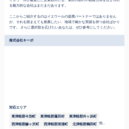
イエウールが厳選した企業以外にも、東白川郡の不動産売却を任せられ
る魅力的な会社はまだまだあります。
ここからご紹介するのはイエウールの提携パートナーではありません
が、それを踏まえても推薦したい、地域で確かな実績を持つ会社ばかり
です。 さらに選択肢を広げたいあなたは、ぜひ参考にしてください。
株式会社キーボ
対応エリア
東津軽郡今別町
東津軽郡蓬田村
東津軽郡外ヶ浜町
他...
西津軽郡鰺ヶ沢町
西津軽郡深浦町
北津軽郡鶴田町