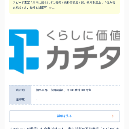
スピード査定 / 周りに知られずに売却 / 高齢者歓迎 / 買い取り制度あり / 住み替
え相談 / 古い物件も対応可
他...
所在地
福島県郡山市御前南6丁目138番地101号室
最寄駅
-
詳細を見る