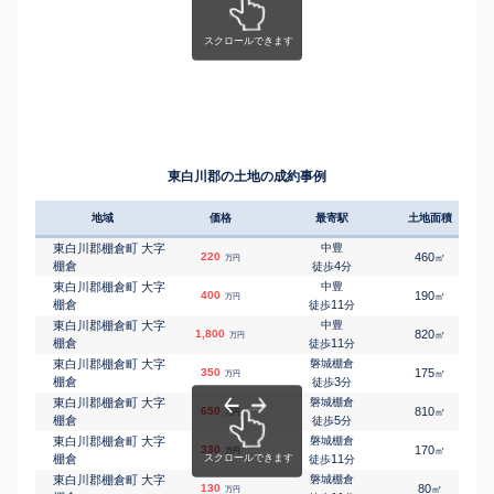
東白川郡の土地の成約事例
地域
価格
最寄駅
土地面積
東白川郡棚倉町 大字
中豊
220
460
㎡
万円
棚倉
4
徒歩
分
東白川郡棚倉町 大字
中豊
400
190
㎡
万円
棚倉
11
徒歩
分
東白川郡棚倉町 大字
中豊
1,800
820
㎡
万円
棚倉
11
徒歩
分
東白川郡棚倉町 大字
磐城棚倉
350
175
㎡
万円
棚倉
3
徒歩
分
東白川郡棚倉町 大字
磐城棚倉
650
810
㎡
万円
棚倉
5
徒歩
分
東白川郡棚倉町 大字
磐城棚倉
330
170
㎡
万円
棚倉
11
徒歩
分
東白川郡棚倉町 大字
磐城棚倉
130
80
㎡
万円