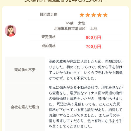
対応満足度
65歳
女性
北海道札幌市清田区
土地
査定価格
800
万円
成約価格
700
万円
高齢の叔母が施設に入居したため、売却に関わ
りました。初めてだってので、何から手を付け
売却前の不安
てよいかもわからず、いくらで売れるかも想像
がつかず、とても不安でした。
地元に強みがある不動産会社で、現地を見なが
ら査定をし、場所的なマイナス面や周辺の物件
の売買価格も資料をいただき、説明がありまし
た。 周辺は高く見積もっても、どんどん売買
会社を選んだ理由
価格が下がっている事も説明があり、納得して
お願いすることができました。 また叔母の事
情も考慮してくださり、色々有利になるよう手
を尽くしてくださいました。