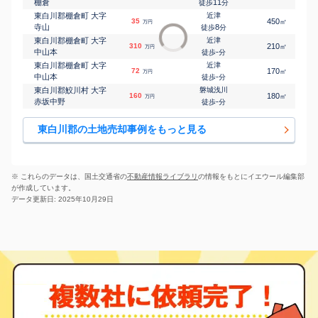
棚倉
11
徒歩
分
東白川郡棚倉町 大字
近津
35
450
㎡
万円
寺山
8
徒歩
分
東白川郡棚倉町 大字
近津
310
210
㎡
万円
中山本
-
徒歩
分
東白川郡棚倉町 大字
近津
72
170
㎡
万円
中山本
-
徒歩
分
東白川郡鮫川村 大字
磐城浅川
160
180
㎡
万円
赤坂中野
-
徒歩
分
東白川郡の土地売却事例をもっと見る
※ これらのデータは、国土交通省の
不動産情報ライブラリ
の情報をもとにイエウール編集部
が作成しています。
データ更新日: 2025年10月29日