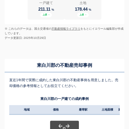
一戸建て
土地
211.11
178.44
%
%
上昇
↑
上昇
↑
※ これらのデータは、国土交通省の
不動産情報ライブラリ
をもとにイエウール編集部が作成
しています。
データ更新日: 2025年10月29日
東白川郡の不動産売却事例
直近1年間で実際に成約した東白川郡の不動産事例を用意しました。売
却価格の参考情報としてお役立てください。
東白川郡の一戸建ての成約事例
地域
価格
最寄駅
土地面積
延床面