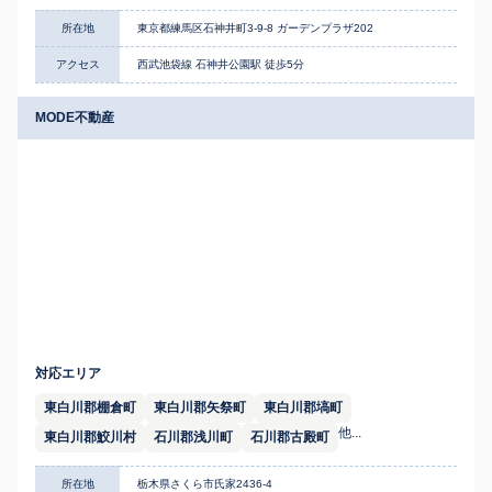
所在地
東京都練馬区石神井町3-9-8 ガーデンプラザ202
アクセス
西武池袋線 石神井公園駅 徒歩5分
MODE不動産
対応エリア
東白川郡棚倉町
東白川郡矢祭町
東白川郡塙町
他...
東白川郡鮫川村
石川郡浅川町
石川郡古殿町
所在地
栃木県さくら市氏家2436-4