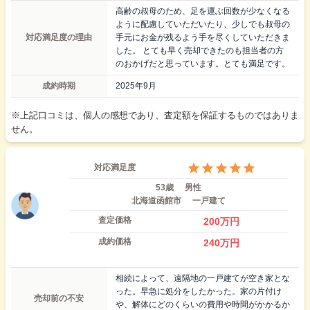
高齢の叔母のため、足を運ぶ回数が少なくなる
ように配慮していただいたり、少しでも叔母の
対応満足度の理由
手元にお金が残るよう手を尽くしていただきま
した。 とても早く売却できたのも担当者の方
のおかげだと思っています。とても満足です。
成約時期
2025年9月
※上記口コミは、個人の感想であり、査定額を保証するものではありま
せん。
対応満足度
53歳
男性
北海道函館市
一戸建て
査定価格
200
万円
成約価格
240
万円
相続によって、遠隔地の一戸建てが空き家とな
った。早急に処分をしたかった。家の片付け
売却前の不安
や、解体にどのくらいの費用や時間がかかるか