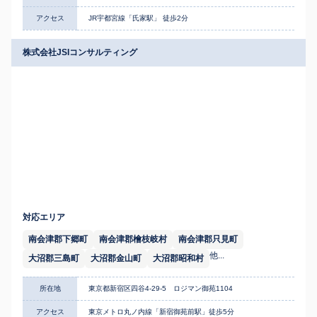
アクセス
JR宇都宮線「氏家駅」 徒歩2分
株式会社JSIコンサルティング
対応エリア
南会津郡下郷町
南会津郡檜枝岐村
南会津郡只見町
他...
大沼郡三島町
大沼郡金山町
大沼郡昭和村
所在地
東京都新宿区四谷4-29-5 ロジマン御苑1104
アクセス
東京メトロ丸ノ内線「新宿御苑前駅」徒歩5分