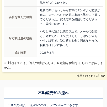
見当がつかなかった。
最初の問い合わせから非常にテンポよく交渉が
進み、またこちらの必要な事項も親身に把握し
会社を選んだ理由
てくださった。買取方式を提案してくださっ
て、非常に助かった。
やりとりの速さは想定以上で、メールで数回
と、対面で2，3回で完了した。丁寧で分かり
対応満足度の理由
やすい説明で、受け答えも全く問題なかった。
信頼感は十分にあった。
成約時期
2025年8月
※上記口コミは、個人の感想であり、査定額を保証するものではありま
せん。
引用：おうちの語り部
不動産売却の流れ
不動産売却は、下記の6つのステップで進んでいきます。