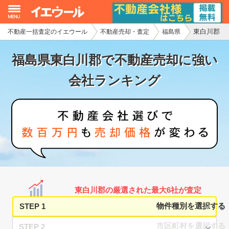
東白川郡
不動産一括査定のイエウール
不動産売却・査定
福島県
イエウール加盟希望の不動産会社様
福島県東白川郡で不動産売却に強い
初めての方へ
会社ランキング
不動産売却の流れ
不動産の売却・一括査定
家査定シミュレーター
お問い合わせ
東白川郡の厳選された最大6社が査定
STEP 1
STEP 2