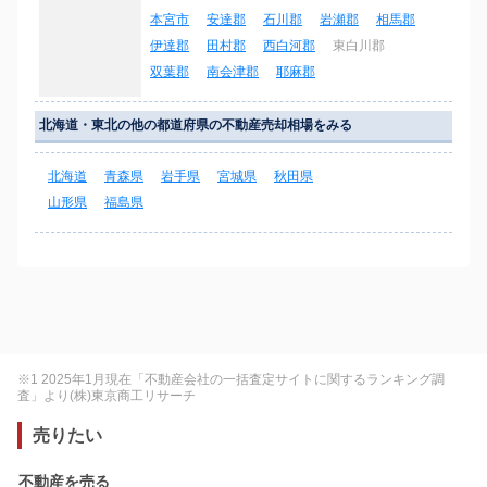
本宮市
安達郡
石川郡
岩瀬郡
相馬郡
伊達郡
田村郡
西白河郡
東白川郡
双葉郡
南会津郡
耶麻郡
北海道・東北の他の都道府県の不動産売却相場をみる
北海道
青森県
岩手県
宮城県
秋田県
山形県
福島県
※1 2025年1月現在「不動産会社の一括査定サイトに関するランキング調
査」より(株)東京商工リサーチ
売りたい
不動産を売る