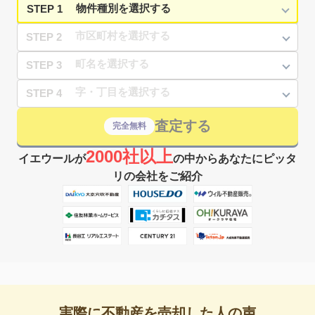
STEP 1
STEP 2
STEP 3
STEP 4
査定する
完全無料
2000社以上
イエウールが
の中からあなたにピッタ
リの会社をご紹介
実際に不動産を売却した人の声