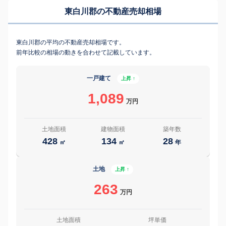
東白川郡の不動産売却相場
東白川郡の平均の不動産売却相場です。
前年比較の相場の動きを合わせて記載しています。
一戸建て
上昇 ↑
1,089
万円
土地面積
建物面積
築年数
428
134
28
㎡
㎡
年
土地
上昇 ↑
263
万円
土地面積
坪単価