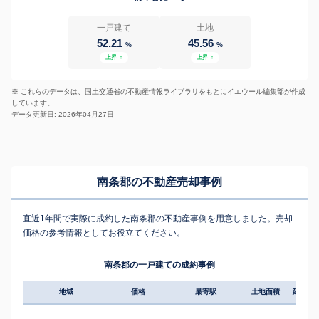
一戸建て
土地
52.21
45.56
%
%
上昇
↑
上昇
↑
※ これらのデータは、国土交通省の
不動産情報ライブラリ
をもとにイエウール編集部が作成
しています。
データ更新日: 2026年04月27日
南条郡の不動産売却事例
直近1年間で実際に成約した南条郡の不動産事例を用意しました。売却
価格の参考情報としてお役立てください。
南条郡の一戸建ての成約事例
地域
価格
最寄駅
土地面積
延床面