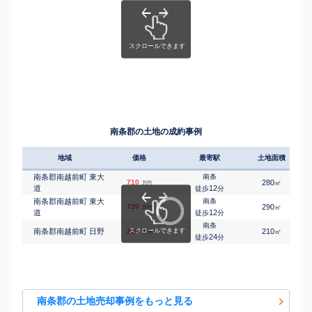
南条郡の土地の成約事例
地域
価格
最寄駅
土地面積
南条郡南越前町 東大
南条
710
280
㎡
万円
道
12
徒歩
分
南条郡南越前町 東大
南条
720
290
㎡
万円
道
12
徒歩
分
南条
南条郡南越前町 日野
280
210
㎡
万円
24
徒歩
分
南条郡の土地売却事例をもっと見る