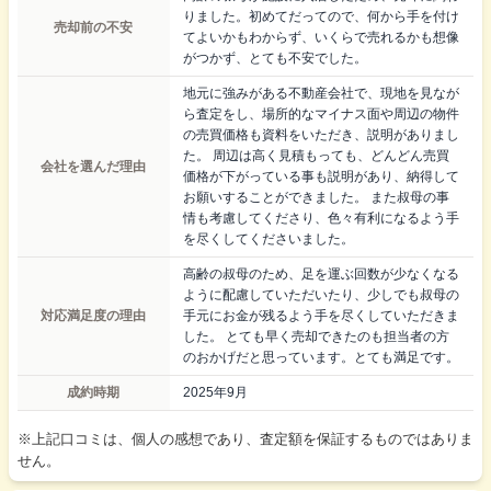
りました。初めてだってので、何から手を付け
売却前の不安
てよいかもわからず、いくらで売れるかも想像
がつかず、とても不安でした。
地元に強みがある不動産会社で、現地を見なが
ら査定をし、場所的なマイナス面や周辺の物件
の売買価格も資料をいただき、説明がありまし
た。 周辺は高く見積もっても、どんどん売買
会社を選んだ理由
価格が下がっている事も説明があり、納得して
お願いすることができました。 また叔母の事
情も考慮してくださり、色々有利になるよう手
を尽くしてくださいました。
高齢の叔母のため、足を運ぶ回数が少なくなる
ように配慮していただいたり、少しでも叔母の
対応満足度の理由
手元にお金が残るよう手を尽くしていただきま
した。 とても早く売却できたのも担当者の方
のおかげだと思っています。とても満足です。
成約時期
2025年9月
※上記口コミは、個人の感想であり、査定額を保証するものではありま
せん。