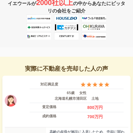
2000社以上
イエウールが
の中からあなたにピッタ
リの会社をご紹介
実際に不動産を売却した人の声
対応満足度
65歳
女性
北海道札幌市清田区
土地
査定価格
800
万円
成約価格
700
万円
高齢の叔母が施設に入居したため、売却に関わ