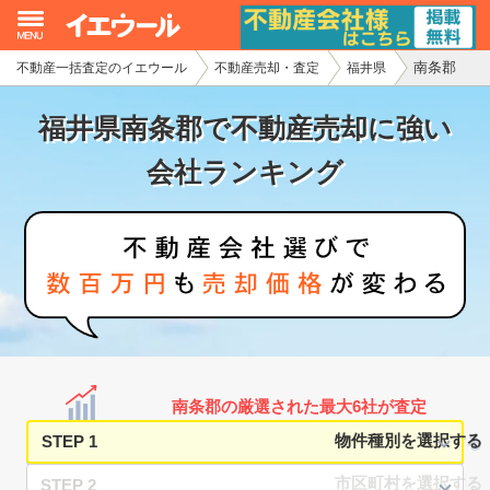
南条郡
不動産一括査定のイエウール
不動産売却・査定
福井県
イエウール加盟希望の不動産会社様
福井県南条郡で不動産売却に強い
初めての方へ
会社ランキング
不動産売却の流れ
不動産の売却・一括査定
家査定シミュレーター
お問い合わせ
南条郡の厳選された最大6社が査定
STEP 1
STEP 2