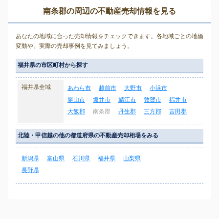
南条郡の周辺の不動産売却情報を見る
あなたの地域に合った売却情報をチェックできます。各地域ごとの地価
変動や、実際の売却事例を見てみましょう。
福井県の市区町村から探す
福井県全域
あわら市
越前市
大野市
小浜市
勝山市
坂井市
鯖江市
敦賀市
福井市
大飯郡
南条郡
丹生郡
三方郡
吉田郡
北陸・甲信越の他の都道府県の不動産売却相場をみる
新潟県
富山県
石川県
福井県
山梨県
長野県