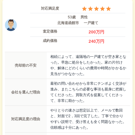
対応満足度
53歳
男性
北海道函館市
一戸建て
査定価格
200
万円
成約価格
240
万円
相続によって、遠隔地の一戸建てが空き家とな
った。早急に処分をしたかった。家の片付け
売却前の不安
や、解体にどのくらいの費用や時間がかかるか
見当がつかなかった。
最初の問い合わせから非常にテンポよく交渉が
進み、またこちらの必要な事項も親身に把握し
会社を選んだ理由
てくださった。買取方式を提案してくださっ
て、非常に助かった。
やりとりの速さは想定以上で、メールで数回
と、対面で2，3回で完了した。丁寧で分かり
対応満足度の理由
やすい説明で、受け答えも全く問題なかった。
信頼感は十分にあった。