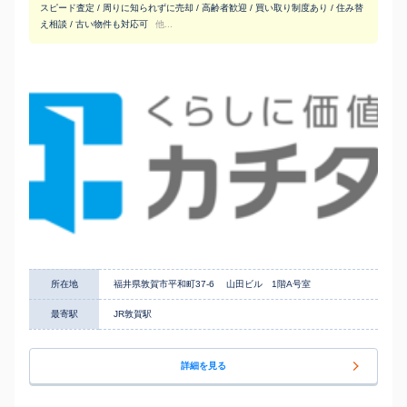
スピード査定 / 周りに知られずに売却 / 高齢者歓迎 / 買い取り制度あり / 住み替
え相談 / 古い物件も対応可
他...
所在地
福井県敦賀市平和町37-6 山田ビル 1階A号室
最寄駅
JR敦賀駅
詳細を見る