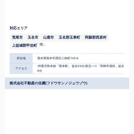
対応エリア
荒尾市
玉名市
山鹿市
玉名郡玉東町
阿蘇郡西原村
他...
上益城郡甲佐町
所在地
熊本県熊本市西区八島町745-6
JR鹿児島本線「熊本駅」 徒歩24分/産交バス「田崎市場前」徒歩
アクセス
8分
株式会社不動産の住藏(フドウサンノジュウゾウ)