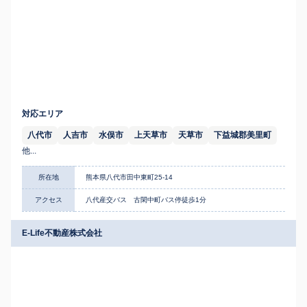
対応エリア
八代市
人吉市
水俣市
上天草市
天草市
下益城郡美里町
他...
所在地
熊本県八代市田中東町25-14
アクセス
八代産交バス 古閑中町バス停徒歩1分
E-Life不動産株式会社