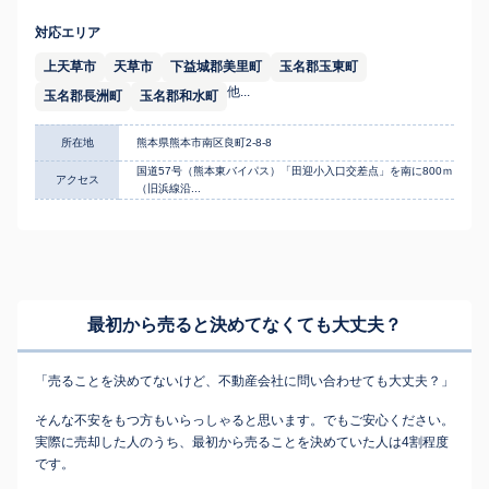
対応エリア
上天草市
天草市
下益城郡美里町
玉名郡玉東町
他...
玉名郡長洲町
玉名郡和水町
所在地
熊本県熊本市南区良町2-8-8
国道57号（熊本東バイパス）「田迎小入口交差点」を南に800ｍ
アクセス
（旧浜線沿...
最初から売ると決めてなくても
大丈夫？
「売ることを決めてないけど、不動産会社に問い合わせても大丈夫？」
そんな不安をもつ方もいらっしゃると思います。でもご安心ください。
実際に売却した人のうち、最初から売ることを決めていた人は4割程度
です。