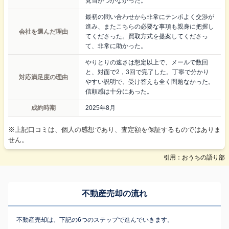
見当がつかなかった。
最初の問い合わせから非常にテンポよく交渉が
進み、またこちらの必要な事項も親身に把握し
会社を選んだ理由
てくださった。買取方式を提案してくださっ
て、非常に助かった。
やりとりの速さは想定以上で、メールで数回
と、対面で2，3回で完了した。丁寧で分かり
対応満足度の理由
やすい説明で、受け答えも全く問題なかった。
信頼感は十分にあった。
成約時期
2025年8月
※上記口コミは、個人の感想であり、査定額を保証するものではありま
せん。
引用：おうちの語り部
不動産売却の流れ
不動産売却は、下記の6つのステップで進んでいきます。