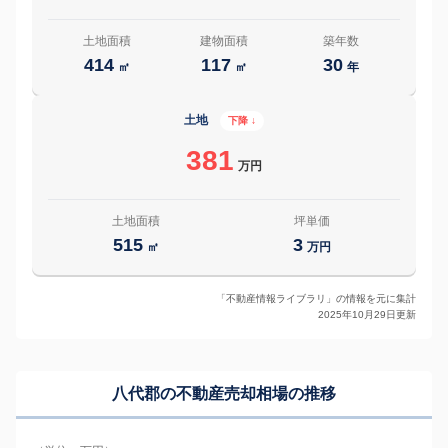
土地面積
建物面積
築年数
414
117
30
㎡
㎡
年
土地
下降 ↓
381
万円
土地面積
坪単価
515
3
㎡
万円
「不動産情報ライブラリ」の情報を元に集計
2025年10月29日更新
八代郡の
不動産売却相場の推移