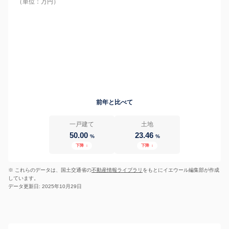
（単位：万円）
前年と比べて
一戸建て
土地
50.00
23.46
%
%
下降
↓
下降
↓
※ これらのデータは、国土交通省の
不動産情報ライブラリ
をもとにイエウール編集部が作成
しています。
データ更新日: 2025年10月29日