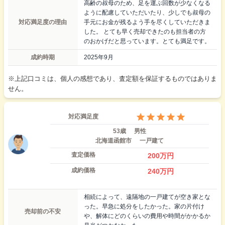
高齢の叔母のため、足を運ぶ回数が少なくなる
ように配慮していただいたり、少しでも叔母の
対応満足度の理由
手元にお金が残るよう手を尽くしていただきま
した。 とても早く売却できたのも担当者の方
のおかげだと思っています。とても満足です。
成約時期
2025年9月
※上記口コミは、個人の感想であり、査定額を保証するものではありま
せん。
対応満足度
53歳
男性
北海道函館市
一戸建て
査定価格
200
万円
成約価格
240
万円
相続によって、遠隔地の一戸建てが空き家とな
った。早急に処分をしたかった。家の片付け
売却前の不安
や、解体にどのくらいの費用や時間がかかるか