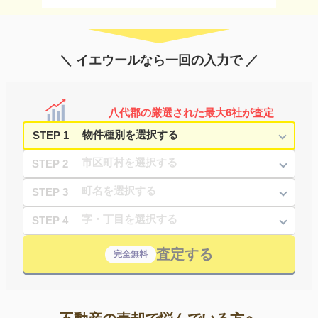
＼ イエウールなら一回の入力で ／
八代郡の厳選された最大6社が査定
STEP 1
STEP 2
STEP 3
STEP 4
査定する
完全無料