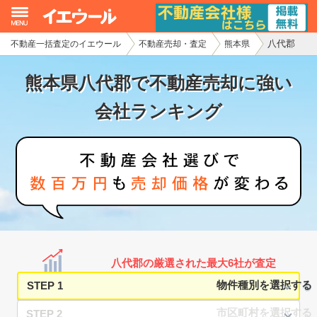
八代郡
不動産一括査定のイエウール
不動産売却・査定
熊本県
イエウール加盟希望の不動産会社様
熊本県八代郡で不動産売却に強い
初めての方へ
会社ランキング
不動産売却の流れ
不動産の売却・一括査定
家査定シミュレーター
お問い合わせ
八代郡の厳選された最大6社が査定
STEP 1
STEP 2