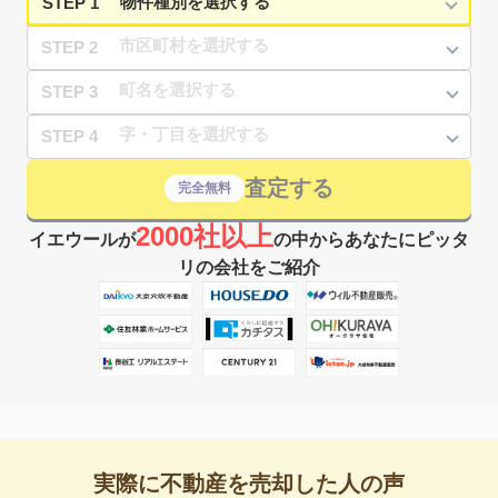
STEP 1
STEP 2
STEP 3
STEP 4
査定する
完全無料
2000社以上
イエウールが
の中からあなたにピッタ
リの会社をご紹介
実際に不動産を売却した人の声