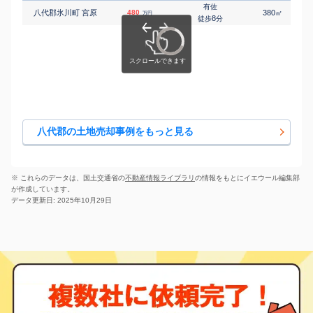
有佐
八代郡氷川町 宮原
480
380
㎡
万円
8
徒歩
分
八代郡の土地売却事例をもっと見る
※ これらのデータは、国土交通省の
不動産情報ライブラリ
の情報をもとにイエウール編集部
が作成しています。
データ更新日: 2025年10月29日