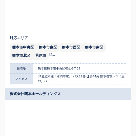
対応エリア
熊本市中央区
熊本市東区
熊本市西区
熊本市南区
他...
熊本市北区
荒尾市
所在地
熊本県熊本市中央区帯山6-7-67
JR豊肥本線「水前寺駅」 バス18分 徒歩44分 熊本都市バス「三
アクセス
郎」バ...
株式会社猪本ホールディングス