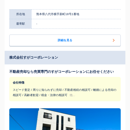
所在地
熊本県八代市横手新町18号1番地
最寄駅
-
詳細を見る
株式会社すがコーポレーション
不動産売却なら売買専門のすがコーポレーションにお任せください
会社特徴
スピード査定 / 周りに知られずに売却 / 不動産相続の相談可 / 離婚による売却の
相談可 / 高齢者歓迎 / 税金・法律の相談可
他...