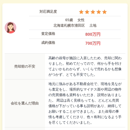
対応満足度
65歳
女性
北海道札幌市清田区
土地
査定価格
800
万円
成約価格
700
万円
高齢の叔母が施設に入居したため、売却に関わ
りました。初めてだってので、何から手を付け
売却前の不安
てよいかもわからず、いくらで売れるかも想像
がつかず、とても不安でした。
地元に強みがある不動産会社で、現地を見なが
ら査定をし、場所的なマイナス面や周辺の物件
の売買価格も資料をいただき、説明がありまし
た。 周辺は高く見積もっても、どんどん売買
会社を選んだ理由
価格が下がっている事も説明があり、納得して
お願いすることができました。 また叔母の事
情も考慮してくださり、色々有利になるよう手
を尽くしてくださいました。