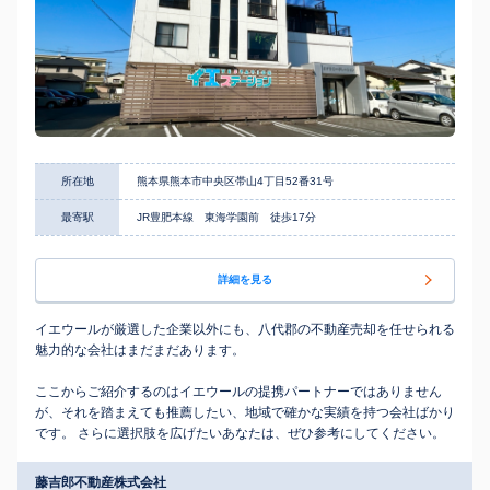
所在地
熊本県熊本市中央区帯山4丁目52番31号
最寄駅
JR豊肥本線 東海学園前 徒歩17分
詳細を見る
イエウールが厳選した企業以外にも、八代郡の不動産売却を任せられる
魅力的な会社はまだまだあります。
ここからご紹介するのはイエウールの提携パートナーではありません
が、それを踏まえても推薦したい、地域で確かな実績を持つ会社ばかり
です。 さらに選択肢を広げたいあなたは、ぜひ参考にしてください。
藤吉郎不動産株式会社