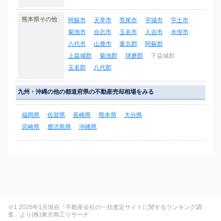
熊本県その他
阿蘇市
天草市
荒尾市
宇城市
宇土市
菊池市
合志市
玉名市
人吉市
水俣市
八代市
山鹿市
葦北郡
阿蘇郡
上益城郡
菊池郡
球磨郡
下益城郡
玉名郡
八代郡
九州・沖縄の他の都道府県の不動産売却相場をみる
福岡県
佐賀県
長崎県
熊本県
大分県
宮崎県
鹿児島県
沖縄県
※1 2025年1月現在「不動産会社の一括査定サイトに関するランキング調
査」より(株)東京商工リサーチ