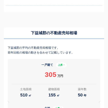
下益城郡の不動産売却相場
下益城郡の平均の不動産売却相場です。
前年比較の相場の動きを合わせて記載しています。
一戸建て
上昇 ↑
305
万円
土地面積
建物面積
築年数
510
155
50
㎡
㎡
年