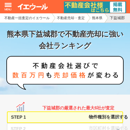
下益城郡
不動産一括査定のイエウール
不動産売却・査定
熊本県
イエウール加盟希望の不動産会社様
熊本県下益城郡で不動産売却に強い
初めての方へ
会社ランキング
不動産売却の流れ
不動産の売却・一括査定
家査定シミュレーター
お問い合わせ
下益城郡の厳選された最大6社が査定
STEP 1
STEP 2