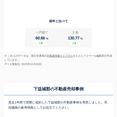
前年と比べて
一戸建て
土地
60.66
130.77
%
%
上昇
↑
上昇
↑
※ これらのデータは、国土交通省の
不動産情報ライブラリ
をもとにイエウール編集部が作成
しています。
データ更新日: 2025年10月29日
下益城郡の不動産売却事例
直近1年間で実際に成約した下益城郡の不動産事例を用意しました。売
却価格の参考情報としてお役立てください。