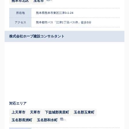
熊本市北区
玉名市
所在地
熊本県熊本市東区江津3-1-24
アクセス
熊本都市バス「江津1丁目バス停」徒歩3分
株式会社ホープ建設コンサルタント
対応エリア
上天草市
天草市
下益城郡美里町
玉名郡玉東町
他...
玉名郡長洲町
玉名郡和水町