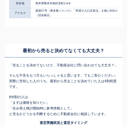
所在地
熊本県熊本市南区良町2-8-8
国道57号（熊本東バイパス）「田迎小入口交差点」を南に800ｍ
アクセス
（旧浜線沿...
最初から売ると決めてなくても
大丈夫？
「売ることを決めてないけど、不動産会社に問い合わせても大丈夫？」
そんな不安をもつ方もいらっしゃると思います。でもご安心ください。
実際に売却した人のうち、最初から売ることを決めていた人は4割程度
です。
約6割の人は
「まずは価格を知りたい」
「住み替え検討開始時に参考情報として」
と売るかどうかを判断するために不動産会社に相談しています。
査定実施状況と査定タイミング