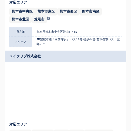
対応エリア
熊本市中央区
熊本市東区
熊本市西区
熊本市南区
他...
熊本市北区
荒尾市
所在地
熊本県熊本市中央区帯山6-7-67
JR豊肥本線「水前寺駅」 バス18分 徒歩44分 熊本都市バス「三
アクセス
郎」バ...
メイクリブ株式会社
対応エリア