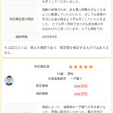
を尽くしてくださいました。
高齢の叔母のため、足を運ぶ回数が少なくなる
ように配慮していただいたり、少しでも叔母の
対応満足度の理由
手元にお金が残るよう手を尽くしていただきま
した。 とても早く売却できたのも担当者の方
のおかげだと思っています。とても満足です。
成約時期
2025年9月
※上記口コミは、個人の感想であり、査定額を保証するものではありま
せん。
対応満足度
53歳
男性
北海道函館市
一戸建て
査定価格
200
万円
成約価格
240
万円
相続によって、遠隔地の一戸建てが空き家とな
った。早急に処分をしたかった。家の片付け