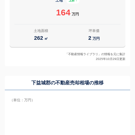
土地
上昇 ↑
164
万円
土地面積
坪単価
262
2
㎡
万円
「不動産情報ライブラリ」の情報を元に集計
2025年10月29日更新
下益城郡の
不動産売却相場の推移
（単位：万円）