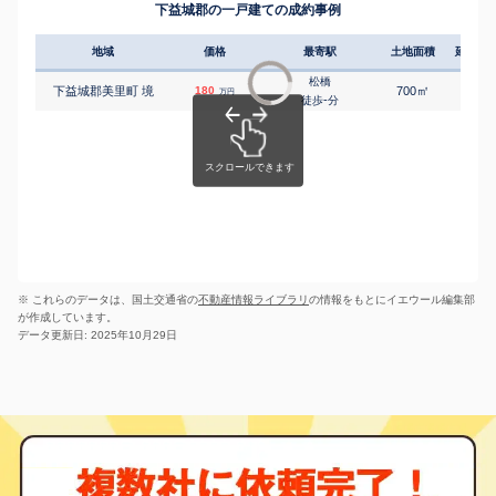
下益城郡の一戸建ての成約事例
地域
価格
最寄駅
土地面積
延床面
松橋
㎡
㎡
下益城郡美里町 境
180
700
110
万円
-
徒歩
分
※ これらのデータは、国土交通省の
不動産情報ライブラリ
の情報をもとにイエウール編集部
が作成しています。
データ更新日: 2025年10月29日