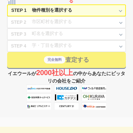
る
STEP 1
STEP 2
STEP 3
STEP 4
査定する
完全無料
2000社以上
イエウールが
の中からあなたにピッタ
リの会社をご紹介