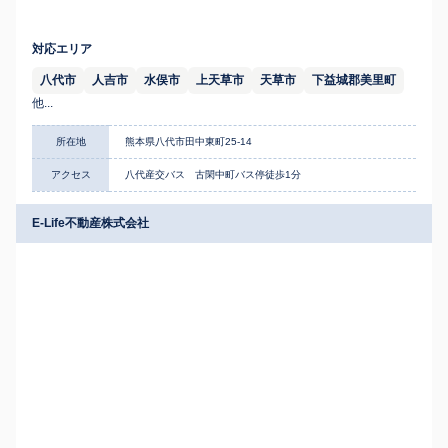
対応エリア
八代市
人吉市
水俣市
上天草市
天草市
下益城郡美里町
他...
所在地
熊本県八代市田中東町25-14
アクセス
八代産交バス 古閑中町バス停徒歩1分
E-Life不動産株式会社