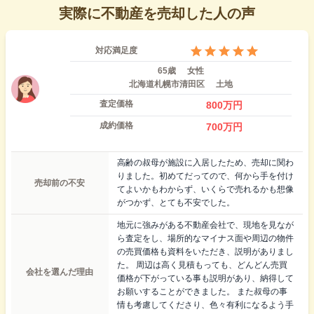
実際に不動産を売却した人の声
対応満足度
65歳
女性
北海道札幌市清田区
土地
査定価格
800
万円
成約価格
700
万円
高齢の叔母が施設に入居したため、売却に関わ
りました。初めてだってので、何から手を付け
売却前の不安
てよいかもわからず、いくらで売れるかも想像
がつかず、とても不安でした。
地元に強みがある不動産会社で、現地を見なが
ら査定をし、場所的なマイナス面や周辺の物件
の売買価格も資料をいただき、説明がありまし
た。 周辺は高く見積もっても、どんどん売買
会社を選んだ理由
価格が下がっている事も説明があり、納得して
お願いすることができました。 また叔母の事
情も考慮してくださり、色々有利になるよう手