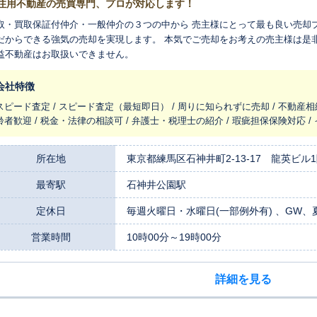
住用不動産の売買専門、プロが対応します！
取・買取保証付仲介・一般仲介の３つの中から 売主様にとって最も良い売却
だからできる強気の売却を実現します。 本気でご売却をお考えの売主様は是
益不動産はお取扱いできません。
会社特徴
スピード査定 / スピード査定（最短即日） / 周りに知られずに売却 / 不動産相
齢者歓迎 / 税金・法律の相談可 / 弁護士・税理士の紹介 / 瑕疵担保保険対応 
所在地
東京都練馬区石神井町2-13-17 龍英ビル
最寄駅
石神井公園駅
定休日
毎週火曜日・水曜日(一部例外有) 、GW
営業時間
10時00分～19時00分
詳細を見る