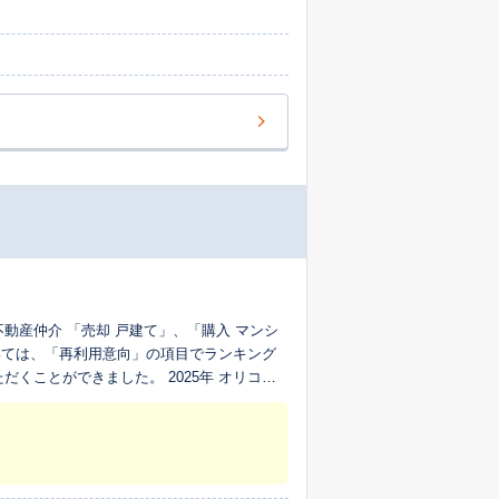
 不動産仲介 「売却 戸建て」、「購入 マンシ
おいては、「再利用意向」の項目でランキング
だくことができました。 2025年 オリコン
当調査における「どの程度その企業のサービスを再
出した割合です。