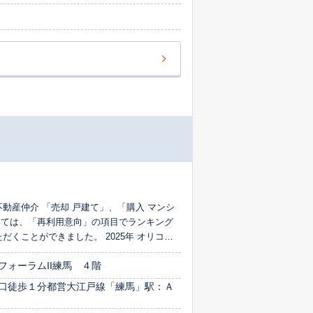
 不動産仲介 「売却 戸建て」、「購入 マンシ
おいては、「再利用意向」の項目でランキング
だくことができました。 2025年 オリコン
当調査における「どの程度その企業のサービスを再
ォーラムII練馬 ４階
出した割合です。
口徒歩１分都営大江戸線「練馬」駅：Ａ