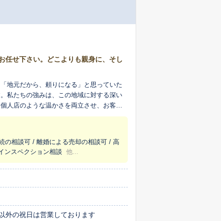
にお任せ下さい。どこよりも親身に、そし
。「地元だから、頼りになる」と思っていた
す。私たちの強みは、この地域に対する深い
た個人店のような温かさを両立させ、お客様
にマンションの売却については多くの取引経
でも良い条件で売りたい」「できるだけ早く
続の相談可 / 離婚による売却の相談可 / 高
といった個人的なご事情にも配慮したご提案
/ インスペクション相談
他...
お客様にとって一番の相談相手でありたいと
ご説明し、心からご納得いただけるゴールを
いから安心して任せられた」といったお声を
ります。まずはお客様のお話をお聞かせくだ
以外の祝日は営業しております