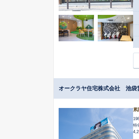
オークラヤ住宅株式会社 池袋
累
1
特
4
サ