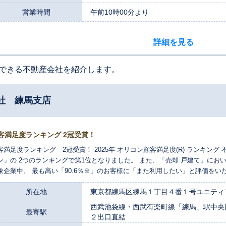
営業時間
午前10時00分より
詳細を見る
できる不動産会社を紹介します。
社 練馬支店
客満足度ランキング 2冠受賞！
客満足度ランキング 2冠受賞！ 2025年 オリコン顧客満足度(R) ランキング
ン」の 2つのランキングで第1位となりました。 また、「売却 戸建て」に
象企業中、 最も高い「90.6％※」のお客様に「また利用したい」と評価をいた
客満足度(R)ランキング 不動産仲介 売却 戸建て 再利用意向90.6％※ ※
所在地
東京都練馬区練馬１丁目４番１号ユニティフ
用したいか」について 回答者からの評価を4 段階にまとめ、その結果から算
西武池袋線・西武有楽町線「練馬」駅中央
最寄駅
２出口直結