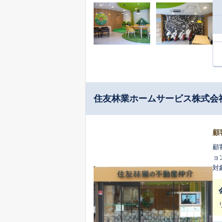
住友林業ホームサービス株式会
顧
顧
ョ
対
顧
利