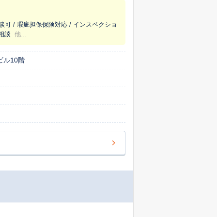
談可 / 瑕疵担保保険対応 / インスペクショ
え相談
他...
ビル10階