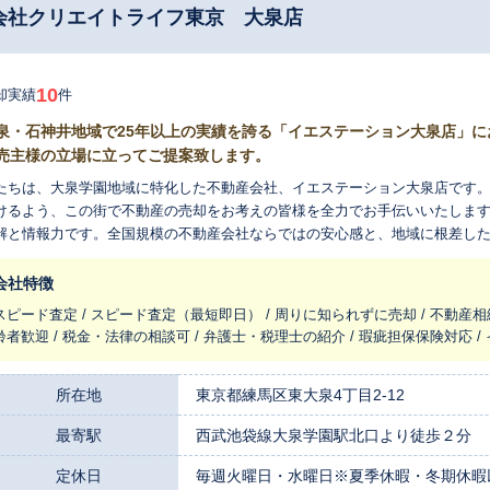
会社クリエイトライフ東京 大泉店
10
却実績
件
泉・石神井地域で25年以上の実績を誇る「イエステーション大泉店」
売主様の立場に立ってご提案致します。
たちは、大泉学園地域に特化した不動産会社、イエステーション大泉店です
けるよう、この街で不動産の売却をお考えの皆様を全力でお手伝いいたしま
解と情報力です。全国規模の不動産会社ならではの安心感と、地域に根差し
りに合わせたご提案をいたします。 大泉学園地域の不動産市場の動向や相場を把握しているため、お客様の大切な
産の価値を的確に見極め、ご納得いただける査定を行うことが可能です。特
会社特徴
があり、様々な価格帯の物件に対応できる知識と経験がございます。「少し
スピード査定 / スピード査定（最短即日） / 周りに知られずに売却 / 不動産相
金化したい」といったご希望はもちろん、「近所に知られずに売却したい」
齢者歓迎 / 税金・法律の相談可 / 弁護士・税理士の紹介 / 瑕疵担保保険対応 
が最も大切にしているのは、お客様との対話です。不動産の売却は、多くの方にとって人生の大きな
目となる出来事です。だからこそ、私たちは手続きを代行するだけでなく、
えています。お客様の不安や疑問にじっくりと耳を傾け、一つひとつ丁寧に
所在地
東京都練馬区東大泉4丁目2-12
緒に目指します。お客様からは「親身に相談に乗ってくれた」「地域に詳し
最寄駅
西武池袋線大泉学園駅北口より徒歩２分
ます。 売却の理由は、住み替え、相続、資産整理など様々です。お客様一人ひとりのご事情に寄り添い、地
を熟知した私たちならではの視点で、迅速かつ誠実な売却活動を心がけてお
定休日
毎週火曜日・水曜日※夏季休暇・冬期休暇
い。秘密は厳守いたしますので、どうぞお気軽にご相談ください。