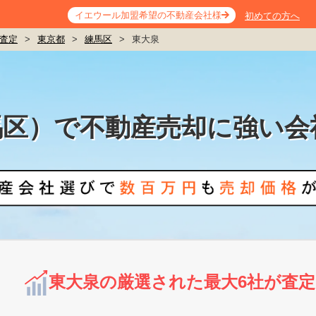
イエウール加盟希望の不動産会社様
初めての方へ
査定
>
東京都
>
練馬区
>
東大泉
馬区）で不動産売却に強い会
東大泉の厳選された最大6社が査定