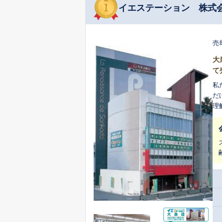
イエステーション 株式
売
大
て
私
だ
理
一人ひと
資
験
現
をいたします。 私たち
節
考
一
いただいており
域
さ