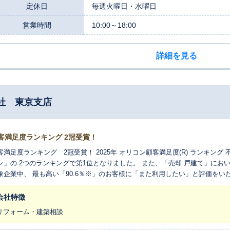
定休日
毎週火曜日・水曜日
営業時間
10:00～18:00
詳細を見る
社 東京支店
客満足度ランキング 2冠受賞！
客満足度ランキング 2冠受賞！ 2025年 オリコン顧客満足度(R) ランキング
ン」の 2つのランキングで第1位となりました。 また、「売却 戸建て」に
象企業中、 最も高い「90.6％※」のお客様に「また利用したい」と評価をいた
客満足度(R)ランキング 不動産仲介 売却 戸建て 再利用意向90.6％※ ※
用したいか」について 回答者からの評価を4 段階にまとめ、その結果から算
会社特徴
リフォーム・建築相談