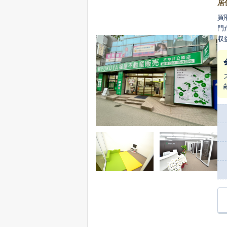
居
買
門
収