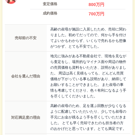
査定価格
800
万円
成約価格
700
万円
高齢の叔母が施設に入居したため、売却に関わ
りました。初めてだってので、何から手を付け
売却前の不安
てよいかもわからず、いくらで売れるかも想像
がつかず、とても不安でした。
地元に強みがある不動産会社で、現地を見なが
ら査定をし、場所的なマイナス面や周辺の物件
の売買価格も資料をいただき、説明がありまし
た。 周辺は高く見積もっても、どんどん売買
会社を選んだ理由
価格が下がっている事も説明があり、納得して
お願いすることができました。 また叔母の事
情も考慮してくださり、色々有利になるよう手
を尽くしてくださいました。
高齢の叔母のため、足を運ぶ回数が少なくなる
ように配慮していただいたり、少しでも叔母の
対応満足度の理由
手元にお金が残るよう手を尽くしていただきま
した。 とても早く売却できたのも担当者の方
のおかげだと思っています。とても満足です。