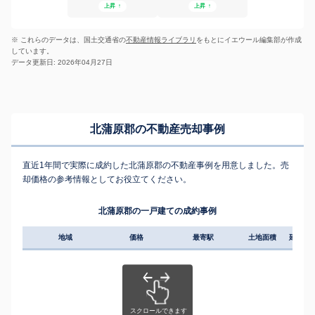
上昇
↑
上昇
↑
※ これらのデータは、国土交通省の
不動産情報ライブラリ
をもとにイエウール編集部が作成
しています。
データ更新日: 2026年04月27日
北蒲原郡の不動産売却事例
直近1年間で実際に成約した北蒲原郡の不動産事例を用意しました。売
却価格の参考情報としてお役立てください。
北蒲原郡の一戸建ての成約事例
地域
価格
最寄駅
土地面積
延床面