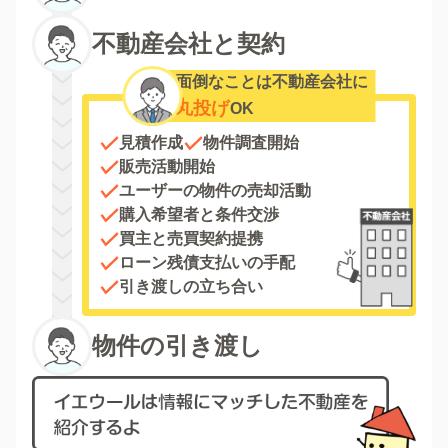
不動産会社と契約
面倒なことは不動産会社に
丸投げ
OK
見積作成
物件調査開始
販売活動開始
ユーザーの物件の売却活動
購入希望者と条件交渉
買主と売買契約提携
ローン残債支払いの手配
引き渡しの立ち合い
物件の引き渡し