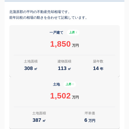
北蒲原郡の平均の不動産売却相場です。
前年比較の相場の動きを合わせて記載しています。
一戸建て
上昇 ↑
1,850
万円
土地面積
建物面積
築年数
308
113
14
㎡
㎡
年
土地
上昇 ↑
1,502
万円
土地面積
坪単価
387
6
㎡
万円