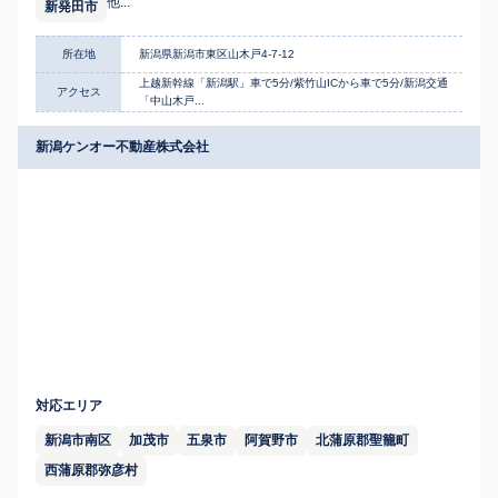
他...
新発田市
所在地
新潟県新潟市東区山木戸4-7-12
上越新幹線「新潟駅」車で5分/紫竹山ICから車で5分/新潟交通
アクセス
「中山木戸...
新潟ケンオー不動産株式会社
対応エリア
新潟市南区
加茂市
五泉市
阿賀野市
北蒲原郡聖籠町
西蒲原郡弥彦村