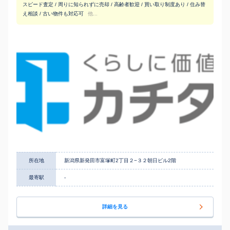
スピード査定 / 周りに知られずに売却 / 高齢者歓迎 / 買い取り制度あり / 住み替
え相談 / 古い物件も対応可
他...
所在地
新潟県新発田市富塚町2丁目２−３２朝日ビル2階
最寄駅
-
詳細を見る