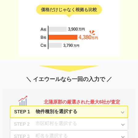
価格だけじゃなく根拠も比較
＼ イエウールなら一回の入力で ／
北蒲原郡の厳選された最大6社が査定
STEP 1
STEP 2
STEP 3