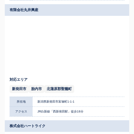
有限会社丸井興産
対応エリア
新発田市
胎内市
北蒲原郡聖籠町
所在地
新潟県新発田市富塚町1-1-1
アクセス
JR白新線「西新発田駅」徒歩18分
株式会社ハートライク