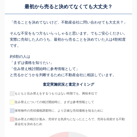
最初から売ると決めてなくても
大丈夫？
「売ることを決めてないけど、不動産会社に問い合わせても大丈夫？」
そんな不安をもつ方もいらっしゃると思います。でもご安心ください。
実際に売却した人のうち、最初から売ることを決めていた人は4割程度
です。
約6割の人は
「まずは価格を知りたい」
「住み替え検討開始時に参考情報として」
と売るかどうかを判断するために不動産会社に相談しています。
査定実施状況と査定タイミング
もともと住み替えをするつもりはない時期でも、興味本位で
住み替えについての検討開始時に、まずは参考情報として
保有物件の売却価格調査時に、より正確な売却価格を知るために
住み替えの検討が進み、売却する気持ちになったところで、売却を依頼する不動
産会社を決めるため