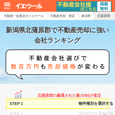
北蒲原郡
不動産一括査定のイエウール
不動産売却・査定
新潟県
イエウール加盟希望の不動産会社様
新潟県北蒲原郡で不動産売却に強い
初めての方へ
会社ランキング
不動産売却の流れ
不動産の売却・一括査定
家査定シミュレーター
お問い合わせ
北蒲原郡の厳選された最大6社が査定
STEP 1
STEP 2