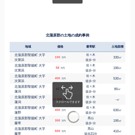
北蒲原郡の土地の成約事例
地域
価格
最寄駅
土地面積
北蒲原郡聖籠町 大字
佐々木
100
330
㎡
万円
次第浜
-
徒歩
分
北蒲原郡聖籠町 大字
佐々木
58
190
㎡
万円
次第浜
-
徒歩
分
北蒲原郡聖籠町 大字
佐々木
400
530
㎡
万円
次第浜
-
徒歩
分
北蒲原郡聖籠町 大字
佐々木
43
80
㎡
万円
蓮潟
-
徒歩
分
北蒲原郡聖籠町 大字
佐々木
13,000
-
㎡
万円
蓮潟
-
徒歩
分
北蒲原郡聖籠町 大字
佐々木
400
630
㎡
万円
蓮野
-
徒歩
分
北蒲原郡聖籠町 大字
黒山
300
195
㎡
万円
藤寄
-
徒歩
分
北蒲原郡聖籠町 大字
黒山
500
410
㎡
万円
藤寄
21
徒歩
分