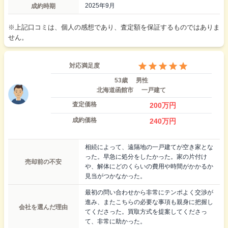
成約時期
2025年9月
※上記口コミは、個人の感想であり、査定額を保証するものではありま
せん。
対応満足度
53歳
男性
北海道函館市
一戸建て
査定価格
200
万円
成約価格
240
万円
相続によって、遠隔地の一戸建てが空き家とな
った。早急に処分をしたかった。家の片付け
売却前の不安
や、解体にどのくらいの費用や時間がかかるか
見当がつかなかった。
最初の問い合わせから非常にテンポよく交渉が
進み、またこちらの必要な事項も親身に把握し
会社を選んだ理由
てくださった。買取方式を提案してくださっ
て、非常に助かった。