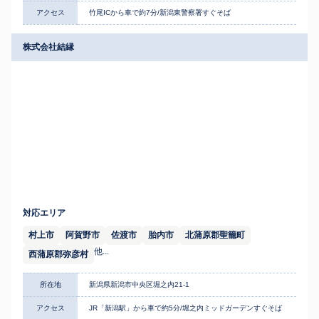
アクセス
竹尾ICから車で約7分/新潟東警察署すぐそば
株式会社結縁
対応エリア
村上市
阿賀野市
佐渡市
胎内市
北蒲原郡聖籠町
他...
西蒲原郡弥彦村
所在地
新潟県新潟市中央区堀之内21-1
アクセス
JR「新潟駅」から車で約5分/堀之内ミッドガーデンすぐそば