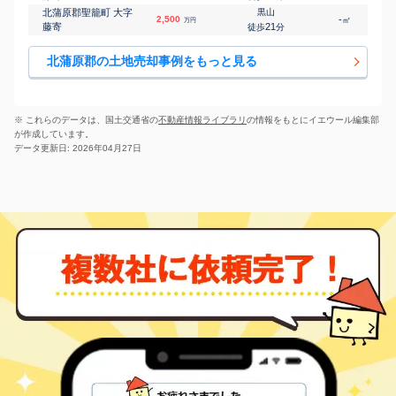
北蒲原郡聖籠町 大字
黒山
2,500
-
㎡
万円
藤寄
21
徒歩
分
北蒲原郡の土地売却事例をもっと見る
※ これらのデータは、国土交通省の
不動産情報ライブラリ
の情報をもとにイエウール編集部
が作成しています。
データ更新日: 2026年04月27日