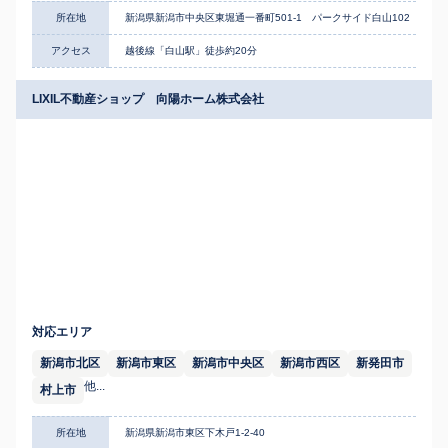
所在地
新潟県新潟市中央区東堀通一番町501-1 パークサイド白山102
アクセス
越後線「白山駅」徒歩約20分
LIXIL不動産ショップ 向陽ホーム株式会社
対応エリア
新潟市北区
新潟市東区
新潟市中央区
新潟市西区
新発田市
他...
村上市
所在地
新潟県新潟市東区下木戸1-2-40