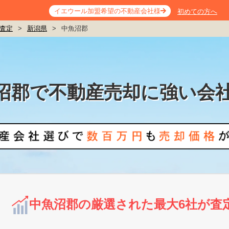
イエウール加盟希望の不動産会社様
初めての方へ
査定
>
新潟県
>
中魚沼郡
沼郡で不動産売却に強い会
中魚沼郡の厳選された最大6社が査