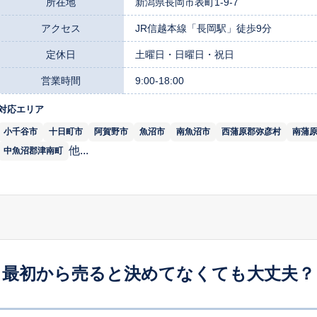
所在地
新潟県長岡市表町1-9-7
アクセス
JR信越本線「長岡駅」徒歩9分
定休日
土曜日・日曜日・祝日
営業時間
9:00-18:00
対応エリア
小千谷市
十日町市
阿賀野市
魚沼市
南魚沼市
西蒲原郡弥彦村
南蒲
他...
中魚沼郡津南町
最初から売ると決めてなくても大丈夫？