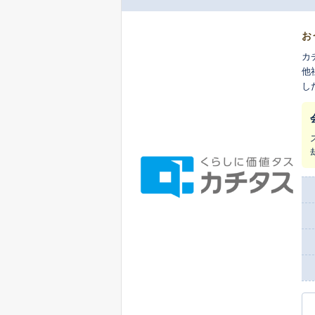
お
カ
他
し
ま