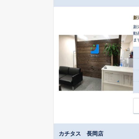
新
新
動
ま
ぜ
カチタス 長岡店