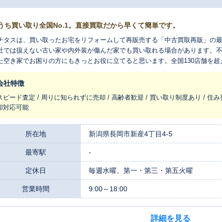
うち買い取り全国No.1。直接買取だから早くて簡単です。
チタスは、買い取ったお宅をリフォームして再販売する「中古買取再販」の
社では扱えない古い家や内外装が傷んだ家でも買い取れる場合があります。
た空き家でお困りの方にもきっとお役に立てると思います。全国130店舗を
れ変わらせ、長く住みつなぐお手伝いをさせてください。
会社特徴
スピード査定 / 周りに知られずに売却 / 高齢者歓迎 / 買い取り制度あり / 住み
却対応可能
所在地
新潟県長岡市新産4丁目4-5
最寄駅
-
定休日
毎週水曜、第一・第三・第五火曜
営業時間
9:00～18:00
詳細を見る