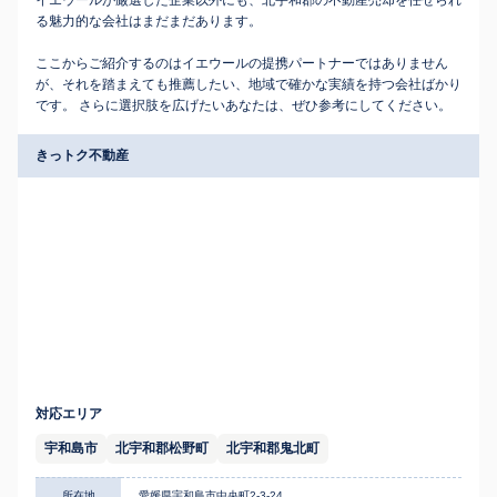
イエウールが厳選した企業以外にも、北宇和郡の不動産売却を任せられ
る魅力的な会社はまだまだあります。
ここからご紹介するのはイエウールの提携パートナーではありません
が、それを踏まえても推薦したい、地域で確かな実績を持つ会社ばかり
です。 さらに選択肢を広げたいあなたは、ぜひ参考にしてください。
きっトク不動産
対応エリア
宇和島市
北宇和郡松野町
北宇和郡鬼北町
所在地
愛媛県宇和島市中央町2-3-24