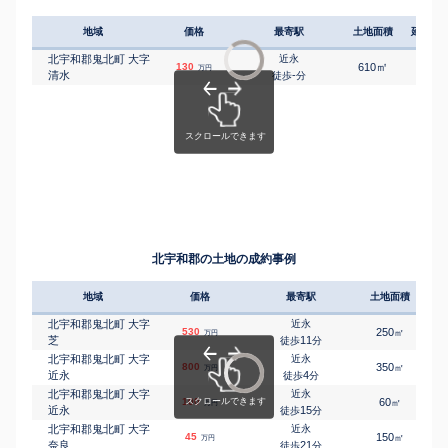
地域
価格
最寄駅
土地面積
延床面
北宇和郡鬼北町 大字
近永
㎡
㎡
130
610
125
万円
清水
-
徒歩
分
北宇和郡の土地の成約事例
地域
価格
最寄駅
土地面積
北宇和郡鬼北町 大字
近永
530
250
㎡
万円
芝
11
徒歩
分
北宇和郡鬼北町 大字
近永
800
350
㎡
万円
近永
4
徒歩
分
北宇和郡鬼北町 大字
近永
100
60
㎡
万円
近永
15
徒歩
分
北宇和郡鬼北町 大字
近永
45
150
㎡
万円
奈良
21
徒歩
分