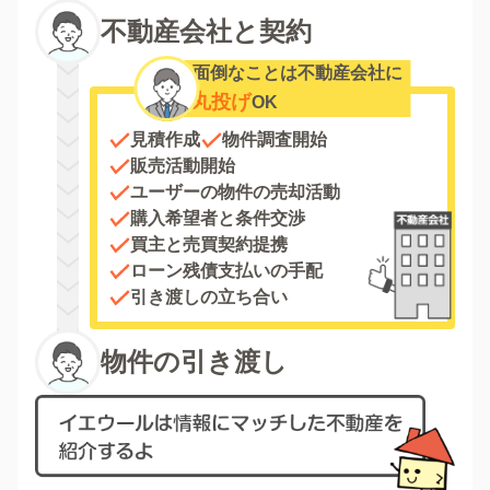
不動産会社と契約
面倒なことは不動産会社に
丸投げ
OK
見積作成
物件調査開始
販売活動開始
ユーザーの物件の売却活動
購入希望者と条件交渉
買主と売買契約提携
ローン残債支払いの手配
引き渡しの立ち合い
物件の引き渡し