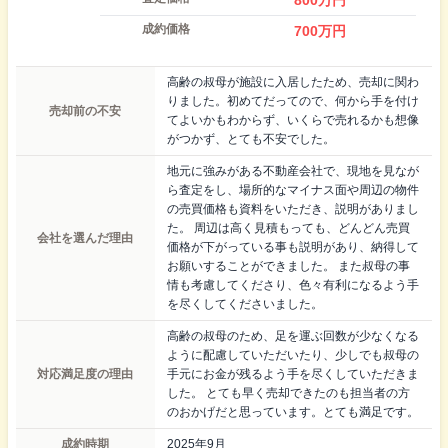
成約価格
700
万円
高齢の叔母が施設に入居したため、売却に関わ
りました。初めてだってので、何から手を付け
売却前の不安
てよいかもわからず、いくらで売れるかも想像
がつかず、とても不安でした。
地元に強みがある不動産会社で、現地を見なが
ら査定をし、場所的なマイナス面や周辺の物件
の売買価格も資料をいただき、説明がありまし
た。 周辺は高く見積もっても、どんどん売買
会社を選んだ理由
価格が下がっている事も説明があり、納得して
お願いすることができました。 また叔母の事
情も考慮してくださり、色々有利になるよう手
を尽くしてくださいました。
高齢の叔母のため、足を運ぶ回数が少なくなる
ように配慮していただいたり、少しでも叔母の
対応満足度の理由
手元にお金が残るよう手を尽くしていただきま
した。 とても早く売却できたのも担当者の方
のおかげだと思っています。とても満足です。
成約時期
2025年9月