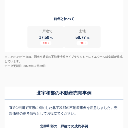
前年と比べて
一戸建て
土地
17.50
58.77
%
%
下降
↓
下降
↓
※ これらのデータは、国土交通省の
不動産情報ライブラリ
をもとにイエウール編集部が作成
しています。
データ更新日: 2025年10月29日
北宇和郡の不動産売却事例
直近1年間で実際に成約した北宇和郡の不動産事例を用意しました。売
却価格の参考情報としてお役立てください。
北宇和郡の一戸建ての成約事例