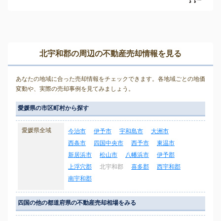
北宇和郡の周辺の不動産売却情報を見る
あなたの地域に合った売却情報をチェックできます。各地域ごとの地価
変動や、実際の売却事例を見てみましょう。
愛媛県の市区町村から探す
愛媛県全域
今治市
伊予市
宇和島市
大洲市
西条市
四国中央市
西予市
東温市
新居浜市
松山市
八幡浜市
伊予郡
上浮穴郡
北宇和郡
喜多郡
西宇和郡
南宇和郡
四国の他の都道府県の不動産売却相場をみる