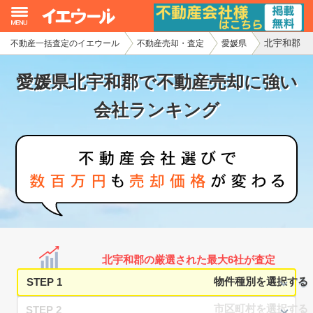
北宇和郡
不動産一括査定のイエウール
不動産売却・査定
愛媛県
イエウール加盟希望の不動産会社様
愛媛県北宇和郡で不動産売却に強い
初めての方へ
会社ランキング
不動産売却の流れ
不動産の売却・一括査定
家査定シミュレーター
お問い合わせ
北宇和郡の厳選された最大6社が査定
STEP 1
STEP 2