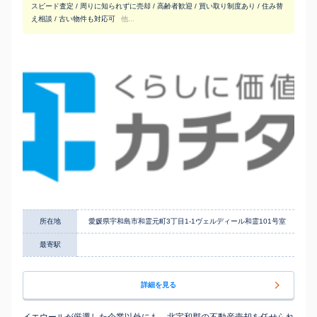
スピード査定 / 周りに知られずに売却 / 高齢者歓迎 / 買い取り制度あり / 住み替
え相談 / 古い物件も対応可
他...
所在地
愛媛県宇和島市和霊元町3丁目1-1ヴェルディール和霊101号室
最寄駅
詳細を見る