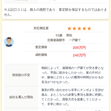
※上記口コミは、個人の感想であり、査定額を保証するものではありま
せん。
対応満足度
53歳
男性
北海道函館市
一戸建て
査定価格
200
万円
成約価格
240
万円
相続によって、遠隔地の一戸建てが空き家とな
った。早急に処分をしたかった。家の片付け
売却前の不安
や、解体にどのくらいの費用や時間がかかるか
見当がつかなかった。
最初の問い合わせから非常にテンポよく交渉が
進み、またこちらの必要な事項も親身に把握し
会社を選んだ理由
てくださった。買取方式を提案してくださっ
て、非常に助かった。