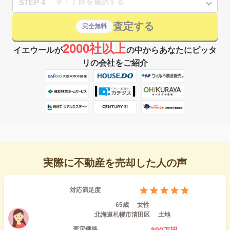
STEP 4
査定する
完全無料
2000社以上
イエウールが
の中からあなたにピッタ
リの会社をご紹介
実際に不動産を売却した人の声
対応満足度
65歳
女性
北海道札幌市清田区
土地
査定価格
800
万円