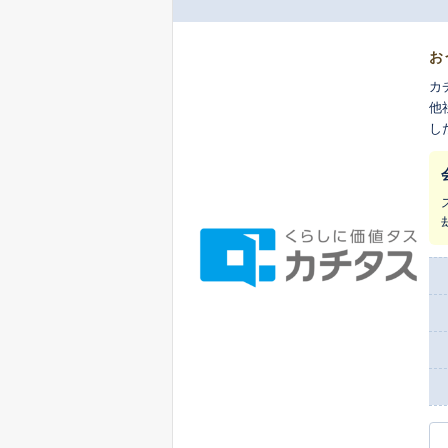
お
カ
他
し
ま