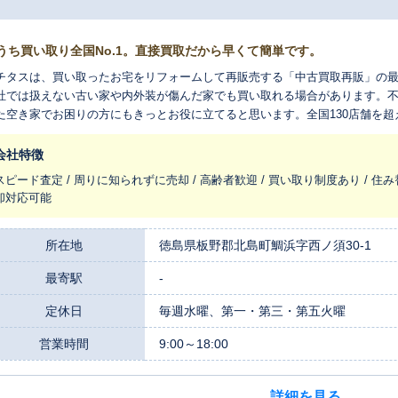
うち買い取り全国No.1。直接買取だから早くて簡単です。
チタスは、買い取ったお宅をリフォームして再販売する「中古買取再販」の
社では扱えない古い家や内外装が傷んだ家でも買い取れる場合があります。
た空き家でお困りの方にもきっとお役に立てると思います。全国130店舗を
れ変わらせ、長く住みつなぐお手伝いをさせてください。
会社特徴
スピード査定 / 周りに知られずに売却 / 高齢者歓迎 / 買い取り制度あり / 住み
却対応可能
所在地
徳島県板野郡北島町鯛浜字西ノ須30-1
最寄駅
-
定休日
毎週水曜、第一・第三・第五火曜
営業時間
9:00～18:00
詳細を見る