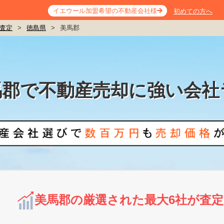
イエウール加盟希望の不動産会社様
初めての方へ
査定
>
徳島県
>
美馬郡
馬郡で不動産売却に強い会社
美馬郡の厳選された最大6社が査定