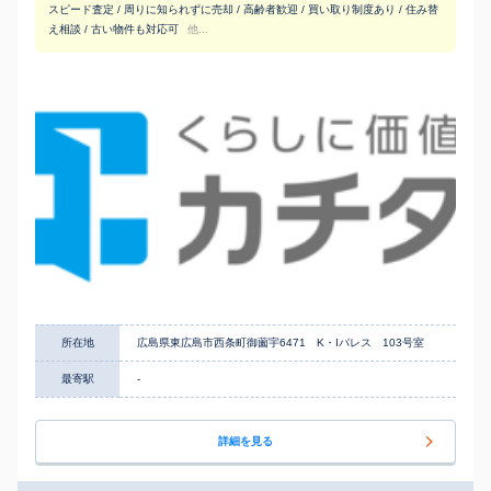
スピード査定 / 周りに知られずに売却 / 高齢者歓迎 / 買い取り制度あり / 住み替
え相談 / 古い物件も対応可
他...
所在地
広島県東広島市西条町御薗宇6471 K・Iパレス 103号室
最寄駅
-
詳細を見る