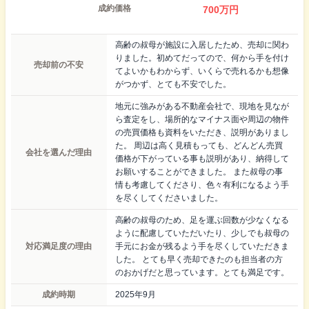
成約価格
700
万円
高齢の叔母が施設に入居したため、売却に関わ
りました。初めてだってので、何から手を付け
売却前の不安
てよいかもわからず、いくらで売れるかも想像
がつかず、とても不安でした。
地元に強みがある不動産会社で、現地を見なが
ら査定をし、場所的なマイナス面や周辺の物件
の売買価格も資料をいただき、説明がありまし
た。 周辺は高く見積もっても、どんどん売買
会社を選んだ理由
価格が下がっている事も説明があり、納得して
お願いすることができました。 また叔母の事
情も考慮してくださり、色々有利になるよう手
を尽くしてくださいました。
高齢の叔母のため、足を運ぶ回数が少なくなる
ように配慮していただいたり、少しでも叔母の
対応満足度の理由
手元にお金が残るよう手を尽くしていただきま
した。 とても早く売却できたのも担当者の方
のおかげだと思っています。とても満足です。
成約時期
2025年9月