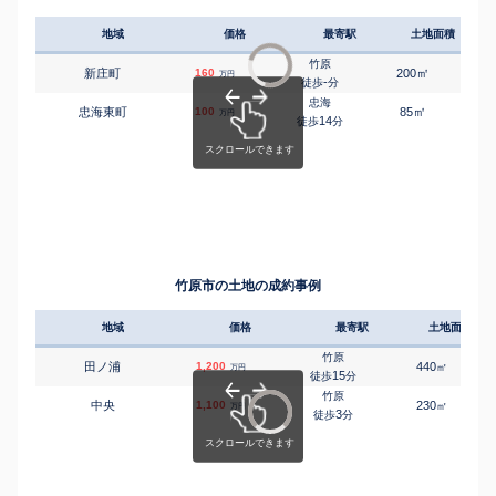
地域
価格
最寄駅
土地面積
延床
竹原
㎡
㎡
新庄町
160
200
75
万円
-
徒歩
分
忠海
㎡
㎡
忠海東町
100
85
110
万円
14
徒歩
分
竹原市の土地の成約事例
地域
価格
最寄駅
土地面積
竹原
田ノ浦
1,200
440
㎡
万円
15
徒歩
分
竹原
中央
1,100
230
㎡
万円
3
徒歩
分