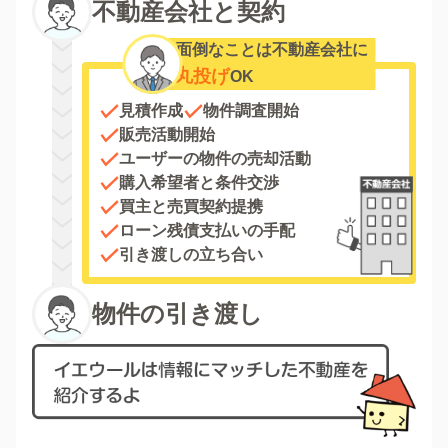
不動産会社と契約
面倒なことは不動産会社に
丸投げ
OK
見積作成
物件調査開始
販売活動開始
ユーザーの物件の売却活動
購入希望者と条件交渉
買主と売買契約提携
ローン残債支払いの手配
引き渡しの立ち合い
物件の引き渡し