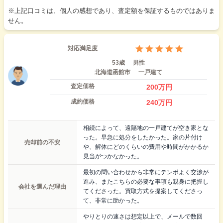
※上記口コミは、個人の感想であり、査定額を保証するものではありま
せん。
対応満足度
53歳
男性
北海道函館市
一戸建て
査定価格
200
万円
成約価格
240
万円
相続によって、遠隔地の一戸建てが空き家とな
った。早急に処分をしたかった。家の片付け
売却前の不安
や、解体にどのくらいの費用や時間がかかるか
見当がつかなかった。
最初の問い合わせから非常にテンポよく交渉が
進み、またこちらの必要な事項も親身に把握し
会社を選んだ理由
てくださった。買取方式を提案してくださっ
て、非常に助かった。
やりとりの速さは想定以上で、メールで数回