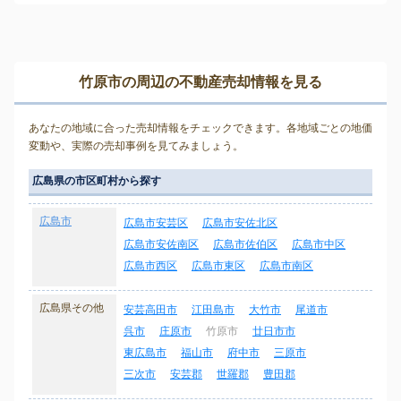
竹原市の周辺の不動産売却情報を見る
あなたの地域に合った売却情報をチェックできます。各地域ごとの地価
変動や、実際の売却事例を見てみましょう。
広島県の市区町村から探す
広島市
広島市安芸区
広島市安佐北区
広島市安佐南区
広島市佐伯区
広島市中区
広島市西区
広島市東区
広島市南区
広島県その他
安芸高田市
江田島市
大竹市
尾道市
呉市
庄原市
竹原市
廿日市市
東広島市
福山市
府中市
三原市
三次市
安芸郡
世羅郡
豊田郡