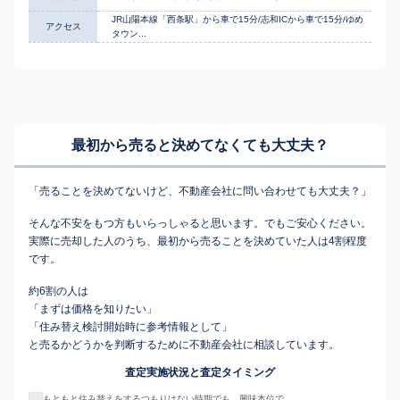
JR山陽本線「西条駅」から車で15分/志和ICから車で15分/ゆめ
アクセス
タウン...
最初から売ると決めてなくても
大丈夫？
「売ることを決めてないけど、不動産会社に問い合わせても大丈夫？」
そんな不安をもつ方もいらっしゃると思います。でもご安心ください。
実際に売却した人のうち、最初から売ることを決めていた人は4割程度
です。
約6割の人は
「まずは価格を知りたい」
「住み替え検討開始時に参考情報として」
と売るかどうかを判断するために不動産会社に相談しています。
査定実施状況と査定タイミング
もともと住み替えをするつもりはない時期でも、興味本位で