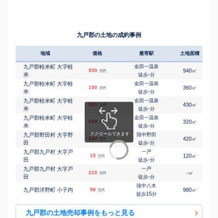
九戸郡の土地の成約事例
地域
価格
最寄駅
土地面積
九戸郡軽米町 大字軽
金田一温泉
930
940
㎡
万円
米
-
徒歩
分
九戸郡軽米町 大字軽
金田一温泉
150
360
㎡
万円
米
-
徒歩
分
九戸郡軽米町 大字軽
金田一温泉
520
430
㎡
万円
米
-
徒歩
分
九戸郡軽米町 大字軽
金田一温泉
630
320
㎡
万円
米
-
徒歩
分
九戸郡野田村 大字野
陸中野田
240
420
㎡
万円
田
-
徒歩
分
九戸郡九戸村 大字戸
一戸
15
120
㎡
万円
田
-
徒歩
分
九戸郡九戸村 大字戸
一戸
210
-
㎡
万円
田
-
徒歩
分
陸中八木
九戸郡洋野町 小子内
98
980
㎡
万円
15
徒歩
分
九戸郡の土地売却事例をもっと見る