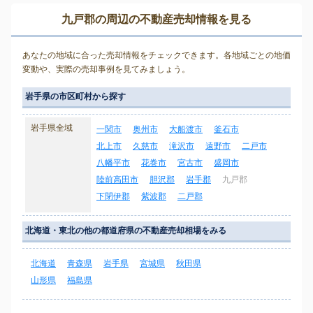
九戸郡の周辺の不動産売却情報を見る
あなたの地域に合った売却情報をチェックできます。各地域ごとの地価
変動や、実際の売却事例を見てみましょう。
岩手県の市区町村から探す
岩手県全域
一関市
奥州市
大船渡市
釜石市
北上市
久慈市
滝沢市
遠野市
二戸市
八幡平市
花巻市
宮古市
盛岡市
陸前高田市
胆沢郡
岩手郡
九戸郡
下閉伊郡
紫波郡
二戸郡
北海道・東北の他の都道府県の不動産売却相場をみる
北海道
青森県
岩手県
宮城県
秋田県
山形県
福島県