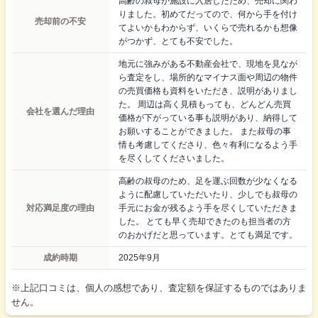
高齢の叔母が施設に入居したため、売却に関わ
りました。初めてだってので、何から手を付け
売却前の不安
てよいかもわからず、いくらで売れるかも想像
がつかず、とても不安でした。
地元に強みがある不動産会社で、現地を見なが
ら査定をし、場所的なマイナス面や周辺の物件
の売買価格も資料をいただき、説明がありまし
た。 周辺は高く見積もっても、どんどん売買
会社を選んだ理由
価格が下がっている事も説明があり、納得して
お願いすることができました。 また叔母の事
情も考慮してくださり、色々有利になるよう手
を尽くしてくださいました。
高齢の叔母のため、足を運ぶ回数が少なくなる
ように配慮していただいたり、少しでも叔母の
対応満足度の理由
手元にお金が残るよう手を尽くしていただきま
した。 とても早く売却できたのも担当者の方
のおかげだと思っています。とても満足です。
成約時期
2025年9月
※上記口コミは、個人の感想であり、査定額を保証するものではありま
せん。