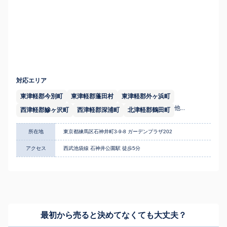
対応エリア
東津軽郡今別町
東津軽郡蓬田村
東津軽郡外ヶ浜町
他...
西津軽郡鰺ヶ沢町
西津軽郡深浦町
北津軽郡鶴田町
所在地
東京都練馬区石神井町3-9-8 ガーデンプラザ202
アクセス
西武池袋線 石神井公園駅 徒歩5分
最初から売ると決めてなくても
大丈夫？