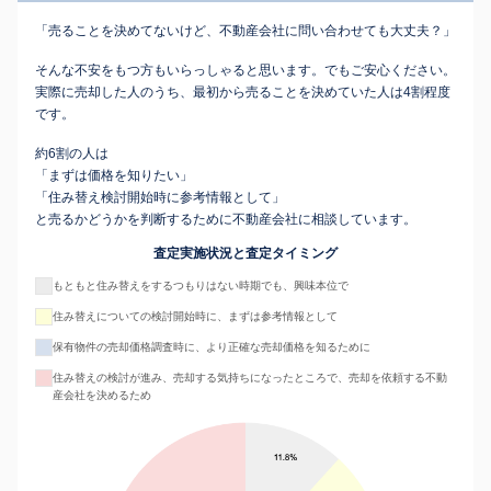
「売ることを決めてないけど、不動産会社に問い合わせても大丈夫？」
そんな不安をもつ方もいらっしゃると思います。でもご安心ください。
実際に売却した人のうち、最初から売ることを決めていた人は4割程度
です。
約6割の人は
「まずは価格を知りたい」
「住み替え検討開始時に参考情報として」
と売るかどうかを判断するために不動産会社に相談しています。
査定実施状況と査定タイミング
もともと住み替えをするつもりはない時期でも、興味本位で
住み替えについての検討開始時に、まずは参考情報として
保有物件の売却価格調査時に、より正確な売却価格を知るために
住み替えの検討が進み、売却する気持ちになったところで、売却を依頼する不動
産会社を決めるため