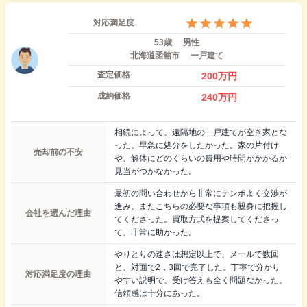
対応満足度
53歳
男性
北海道函館市
一戸建て
査定価格
200
万円
成約価格
240
万円
相続によって、遠隔地の一戸建てが空き家とな
った。早急に処分をしたかった。家の片付け
売却前の不安
や、解体にどのくらいの費用や時間がかかるか
見当がつかなかった。
最初の問い合わせから非常にテンポよく交渉が
進み、またこちらの必要な事項も親身に把握し
会社を選んだ理由
てくださった。買取方式を提案してくださっ
て、非常に助かった。
やりとりの速さは想定以上で、メールで数回
と、対面で2，3回で完了した。丁寧で分かり
対応満足度の理由
やすい説明で、受け答えも全く問題なかった。
信頼感は十分にあった。