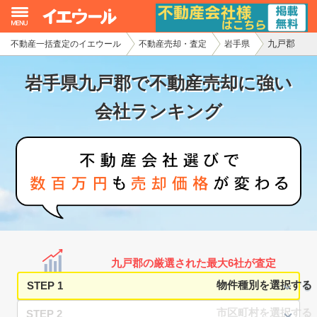
九戸郡
不動産一括査定のイエウール
不動産売却・査定
岩手県
イエウール加盟希望の不動産会社様
岩手県九戸郡で不動産売却に強い
初めての方へ
会社ランキング
不動産売却の流れ
不動産の売却・一括査定
家査定シミュレーター
お問い合わせ
九戸郡の厳選された最大6社が査定
STEP 1
STEP 2