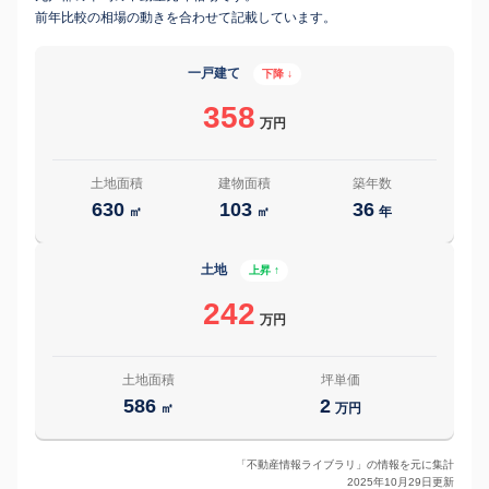
前年比較の相場の動きを合わせて記載しています。
一戸建て
下降 ↓
358
万円
土地面積
建物面積
築年数
630
103
36
㎡
㎡
年
土地
上昇 ↑
242
万円
土地面積
坪単価
586
2
㎡
万円
「不動産情報ライブラリ」の情報を元に集計
2025年10月29日更新