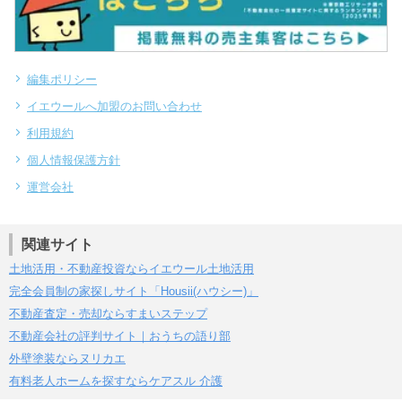
編集ポリシー
イエウールへ加盟のお問い合わせ
利用規約
個人情報保護方針
運営会社
関連サイト
土地活用・不動産投資ならイエウール土地活用
完全会員制の家探しサイト「Housii(ハウシー)」
不動産査定・売却ならすまいステップ
不動産会社の評判サイト｜おうちの語り部
外壁塗装ならヌリカエ
有料老人ホームを探すならケアスル 介護