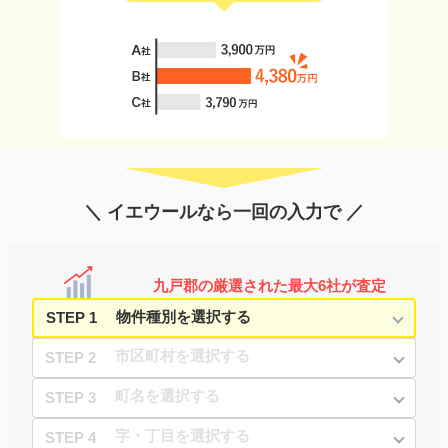
＼ イエウールなら一回の入力で ／
九戸郡の厳選された最大6社が査定
STEP 1
STEP 2
STEP 3
STEP 4