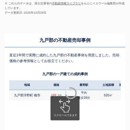
※ これらのデータは、国土交通省の
不動産情報ライブラリ
をもとにイエウール編集部が作成
しています。
データ更新日: 2025年10月29日
九戸郡の不動産売却事例
直近1年間で実際に成約した九戸郡の不動産事例を用意しました。売却
価格の参考情報としてお役立てください。
九戸郡の一戸建ての成約事例
地域
価格
最寄駅
土地面積
延床面
平内
㎡
㎡
九戸郡洋野町 種市
150
520
115
万円
16
徒歩
分