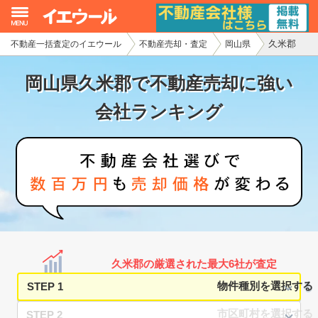
久米郡
不動産一括査定のイエウール
不動産売却・査定
岡山県
イエウール加盟希望の不動産会社様
岡山県久米郡で不動産売却に強い
初めての方へ
会社ランキング
不動産売却の流れ
不動産の売却・一括査定
家査定シミュレーター
お問い合わせ
久米郡の厳選された最大6社が査定
STEP 1
STEP 2