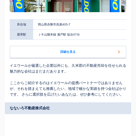
所在地
岡山県赤磐市高屋405-7
最寄駅
ＪＲ山陽本線 瀬戸駅 徒歩47分
詳細を見る
イエウールが厳選した企業以外にも、久米郡の不動産売却を任せられる
魅力的な会社はまだまだあります。
ここからご紹介するのはイエウールの提携パートナーではありません
が、それを踏まえても推薦したい、地域で確かな実績を持つ会社ばかり
です。 さらに選択肢を広げたいあなたは、ぜひ参考にしてください。
なないろ不動産株式会社