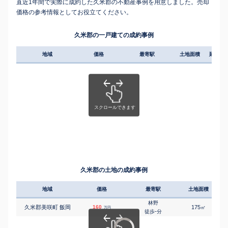
直近1年間で実際に成約した久米郡の不動産事例を用意しました。売却
価格の参考情報としてお役立てください。
久米郡の一戸建ての成約事例
地域
価格
最寄駅
土地面積
延床面
久米郡の土地の成約事例
地域
価格
最寄駅
土地面積
林野
久米郡美咲町 飯岡
160
175
㎡
万円
-
徒歩
分