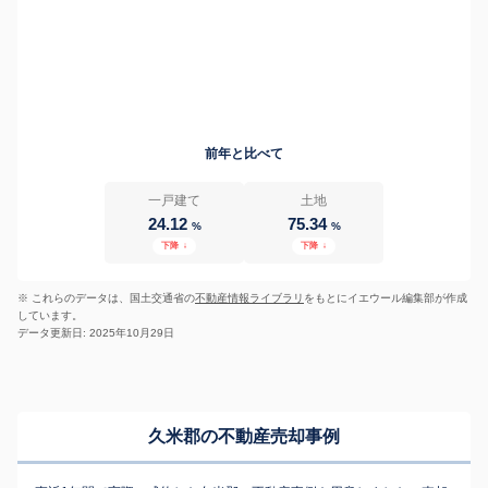
前年と比べて
一戸建て
土地
24.12
75.34
%
%
下降
↓
下降
↓
※ これらのデータは、国土交通省の
不動産情報ライブラリ
をもとにイエウール編集部が作成
しています。
データ更新日: 2025年10月29日
久米郡の不動産売却事例