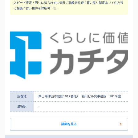
スピード査定 / 周りに知られずに売却 / 高齢者歓迎 / 買い取り制度あり / 住み替
え相談 / 古い物件も対応可
他...
所在地
岡山県津山市院庄1012番地2 福田ビル貸事務所 101号室
最寄駅
-
詳細を見る