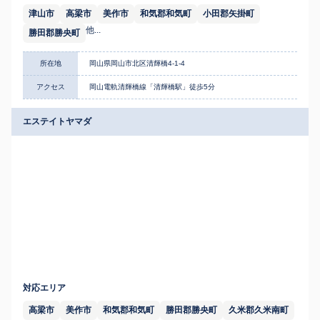
津山市
高梁市
美作市
和気郡和気町
小田郡矢掛町
他...
勝田郡勝央町
所在地
岡山県岡山市北区清輝橋4-1-4
アクセス
岡山電軌清輝橋線「清輝橋駅」徒歩5分
エステイトヤマダ
対応エリア
高梁市
美作市
和気郡和気町
勝田郡勝央町
久米郡久米南町