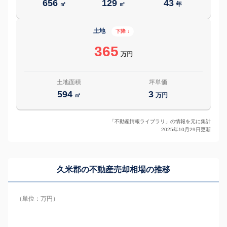
656
129
43
㎡
㎡
年
土地
下降 ↓
365
万円
土地面積
坪単価
594
3
㎡
万円
「不動産情報ライブラリ」の情報を元に集計
2025年10月29日更新
久米郡の
不動産売却相場の推移
（単位：万円）