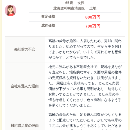
65歳
女性
北海道札幌市清田区
土地
査定価格
800
万円
成約価格
700
万円
高齢の叔母が施設に入居したため、売却に関わ
りました。初めてだってので、何から手を付け
売却前の不安
てよいかもわからず、いくらで売れるかも想像
がつかず、とても不安でした。
地元に強みがある不動産会社で、現地を見なが
ら査定をし、場所的なマイナス面や周辺の物件
の売買価格も資料をいただき、説明がありまし
た。 周辺は高く見積もっても、どんどん売買
会社を選んだ理由
価格が下がっている事も説明があり、納得して
お願いすることができました。 また叔母の事
情も考慮してくださり、色々有利になるよう手
を尽くしてくださいました。
高齢の叔母のため、足を運ぶ回数が少なくなる
ように配慮していただいたり、少しでも叔母の
対応満足度の理由
手元にお金が残るよう手を尽くしていただきま