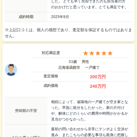
した。 とても早く売却できたのも担当者の方
のおかげだと思っています。とても満足です。
成約時期
2025年9月
※上記口コミは、個人の感想であり、査定額を保証するものではありま
せん。
対応満足度
53歳
男性
北海道函館市
一戸建て
査定価格
200
万円
成約価格
240
万円
相続によって、遠隔地の一戸建てが空き家とな
った。早急に処分をしたかった。家の片付け
売却前の不安
や、解体にどのくらいの費用や時間がかかるか
見当がつかなかった。
最初の問い合わせから非常にテンポよく交渉が
進み、またこちらの必要な事項も親身に把握し