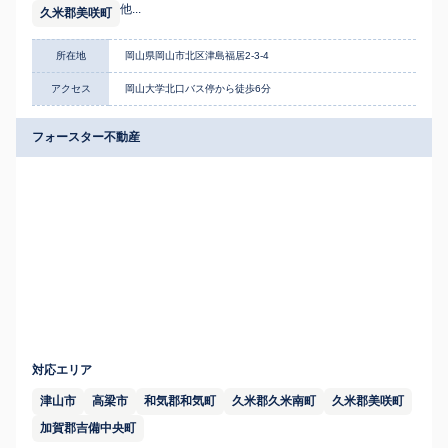
他...
久米郡美咲町
所在地
岡山県岡山市北区津島福居2-3-4
アクセス
岡山大学北口バス停から徒歩6分
フォースター不動産
対応エリア
津山市
高梁市
和気郡和気町
久米郡久米南町
久米郡美咲町
加賀郡吉備中央町