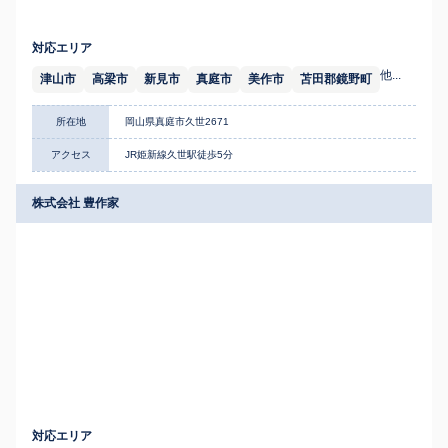
対応エリア
他...
津山市
高梁市
新見市
真庭市
美作市
苫田郡鏡野町
所在地
岡山県真庭市久世2671
アクセス
JR姫新線久世駅徒歩5分
株式会社 豊作家
対応エリア