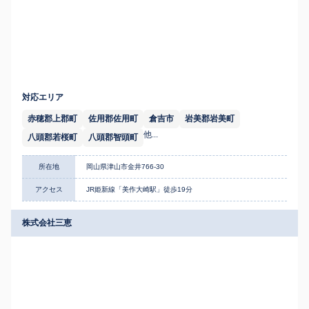
対応エリア
赤穂郡上郡町
佐用郡佐用町
倉吉市
岩美郡岩美町
他...
八頭郡若桜町
八頭郡智頭町
所在地
岡山県津山市金井766-30
アクセス
JR姫新線「美作大崎駅」徒歩19分
株式会社三恵