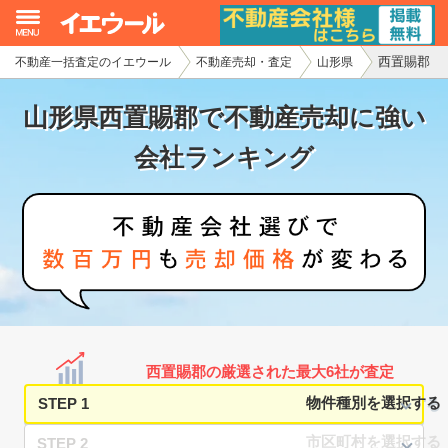
西置賜郡
不動産一括査定のイエウール
不動産売却・査定
山形県
イエウール加盟希望の不動産会社様
山形県西置賜郡で不動産売却に強い
初めての方へ
会社ランキング
不動産売却の流れ
不動産の売却・一括査定
家査定シミュレーター
お問い合わせ
西置賜郡の厳選された最大6社が査定
STEP 1
STEP 2