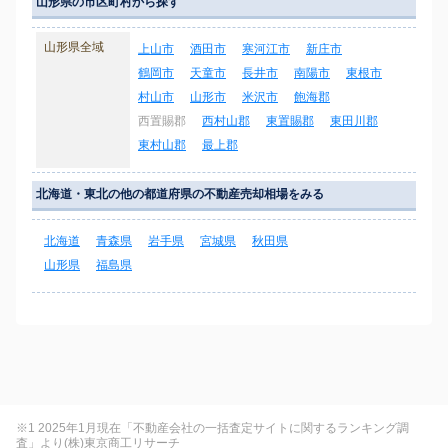
山形県の市区町村から探す
山形県全域
上山市
酒田市
寒河江市
新庄市
鶴岡市
天童市
長井市
南陽市
東根市
村山市
山形市
米沢市
飽海郡
西置賜郡
西村山郡
東置賜郡
東田川郡
東村山郡
最上郡
北海道・東北の他の都道府県の不動産売却相場をみる
北海道
青森県
岩手県
宮城県
秋田県
山形県
福島県
※1 2025年1月現在「不動産会社の一括査定サイトに関するランキング調
査」より(株)東京商工リサーチ