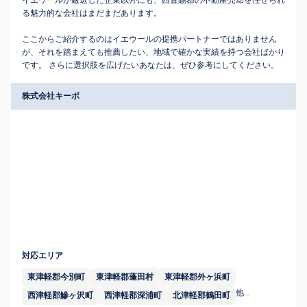
イエウールが厳選した企業以外にも、西置賜郡の不動産売却を任せられ
る魅力的な会社はまだまだあります。
ここからご紹介するのはイエウールの提携パートナーではありません
が、それを踏まえても推薦したい、地域で確かな実績を持つ会社ばかり
です。 さらに選択肢を広げたいあなたは、ぜひ参考にしてください。
株式会社キーボ
対応エリア
東津軽郡今別町
東津軽郡蓬田村
東津軽郡外ヶ浜町
他...
西津軽郡鰺ヶ沢町
西津軽郡深浦町
北津軽郡鶴田町