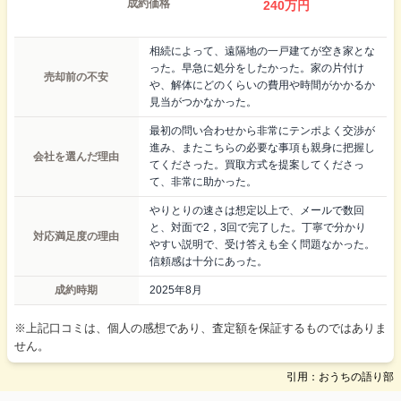
成約価格
240
万円
相続によって、遠隔地の一戸建てが空き家とな
った。早急に処分をしたかった。家の片付け
売却前の不安
や、解体にどのくらいの費用や時間がかかるか
見当がつかなかった。
最初の問い合わせから非常にテンポよく交渉が
進み、またこちらの必要な事項も親身に把握し
会社を選んだ理由
てくださった。買取方式を提案してくださっ
て、非常に助かった。
やりとりの速さは想定以上で、メールで数回
と、対面で2，3回で完了した。丁寧で分かり
対応満足度の理由
やすい説明で、受け答えも全く問題なかった。
信頼感は十分にあった。
成約時期
2025年8月
※上記口コミは、個人の感想であり、査定額を保証するものではありま
せん。
引用：おうちの語り部