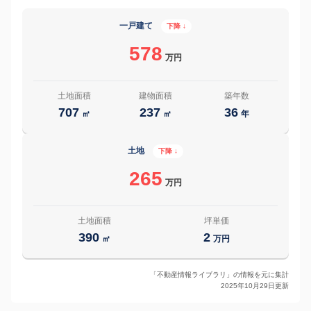
一戸建て
下降 ↓
578
万円
土地面積
建物面積
築年数
707
237
36
㎡
㎡
年
土地
下降 ↓
265
万円
土地面積
坪単価
390
2
㎡
万円
「不動産情報ライブラリ」の情報を元に集計
2025年10月29日更新