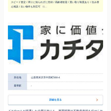
スピード査定 / 周りに知られずに売却 / 高齢者歓迎 / 買い取り制度あり / 住み替
え相談 / 古い物件も対応可
他...
所在地
山形県米沢市中田町568-4
最寄駅
-
詳細を見る