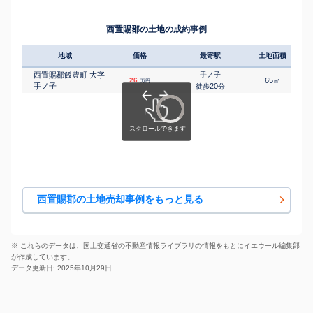
西置賜郡の土地の成約事例
地域
価格
最寄駅
土地面積
西置賜郡飯豊町 大字
手ノ子
26
65
㎡
万円
手ノ子
20
徒歩
分
西置賜郡の土地売却事例をもっと見る
※ これらのデータは、国土交通省の
不動産情報ライブラリ
の情報をもとにイエウール編集部
が作成しています。
データ更新日: 2025年10月29日