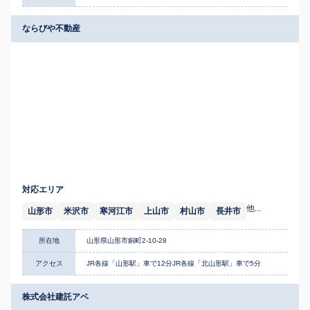
ならびや不動産
対応エリア
他...
山形市
米沢市
寒河江市
上山市
村山市
長井市
所在地
山形県山形市銅町2-10-28
アクセス
JR各線「山形駅」車で12分JR各線「北山形駅」車で5分
株式会社建託アベ