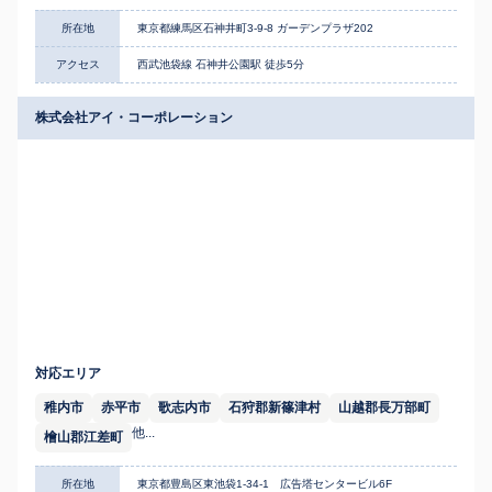
所在地
東京都練馬区石神井町3-9-8 ガーデンプラザ202
アクセス
西武池袋線 石神井公園駅 徒歩5分
株式会社アイ・コーポレーション
対応エリア
稚内市
赤平市
歌志内市
石狩郡新篠津村
山越郡長万部町
他...
檜山郡江差町
所在地
東京都豊島区東池袋1-34-1 広告塔センタービル6F