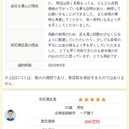
た。 周辺は高く見積もっても、どんどん売買
会社を選んだ理由
価格が下がっている事も説明があり、納得して
お願いすることができました。 また叔母の事
情も考慮してくださり、色々有利になるよう手
を尽くしてくださいました。
高齢の叔母のため、足を運ぶ回数が少なくなる
ように配慮していただいたり、少しでも叔母の
対応満足度の理由
手元にお金が残るよう手を尽くしていただきま
した。 とても早く売却できたのも担当者の方
のおかげだと思っています。とても満足です。
成約時期
2025年9月
※上記口コミは、個人の感想であり、査定額を保証するものではありま
せん。
対応満足度
53歳
男性
北海道函館市
一戸建て
査定価格
200
万円