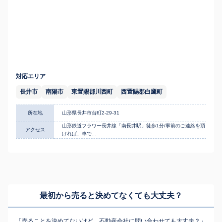
対応エリア
長井市
南陽市
東置賜郡川西町
西置賜郡白鷹町
所在地
山形県長井市台町2-29-31
山形鉄道フラワー長井線「南長井駅」徒歩1分/事前のご連絡を頂
アクセス
ければ、車で...
最初から売ると決めてなくても
大丈夫？
「売ることを決めてないけど、不動産会社に問い合わせても大丈夫？」