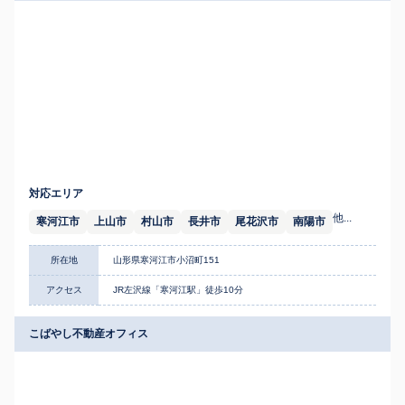
対応エリア
他...
寒河江市
上山市
村山市
長井市
尾花沢市
南陽市
所在地
山形県寒河江市小沼町151
アクセス
JR左沢線「寒河江駅」徒歩10分
こばやし不動産オフィス