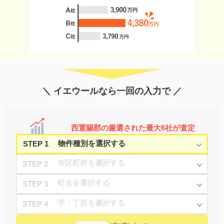
＼ イエウールなら一回の入力で ／
西置賜郡の厳選された最大6社が査定
STEP 1
STEP 2
STEP 3
STEP 4