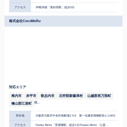
アクセス
JR根岸線「新杉田駅」徒歩3分
株式会社CocoMeRu
対応エリア
稚内市
赤平市
歌志内市
石狩郡新篠津村
山越郡長万部町
他...
檜山郡江差町
所在地
大阪府大阪市中央区南船場2-3-6 第一住建長堀橋駅前ビル802
アクセス
Osaka Metro「長堀橋駅」徒歩1分/Osaka Metro「心斎...