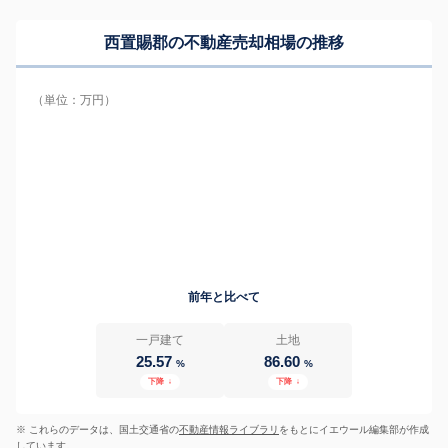
西置賜郡の
不動産売却相場の推移
（単位：万円）
前年と比べて
一戸建て
土地
25.57
86.60
%
%
下降
↓
下降
↓
※ これらのデータは、国土交通省の
不動産情報ライブラリ
をもとにイエウール編集部が作成
しています。