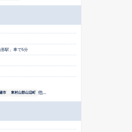
山形駅」車で5分
他...
陽市
東村山郡山辺町