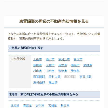
東置賜郡の周辺の不動産売却情報を見る
あなたの地域に合った売却情報をチェックできます。各地域ごとの地価
変動や、実際の売却事例を見てみましょう。
山形県の市区町村から探す
山形県全域
上山市
酒田市
寒河江市
新庄市
鶴岡市
天童市
長井市
南陽市
東根市
村山市
山形市
米沢市
飽海郡
西置賜郡
西村山郡
東置賜郡
東田川郡
東村山郡
最上郡
北海道・東北の他の都道府県の不動産売却相場をみる
北海道
青森県
岩手県
宮城県
秋田県