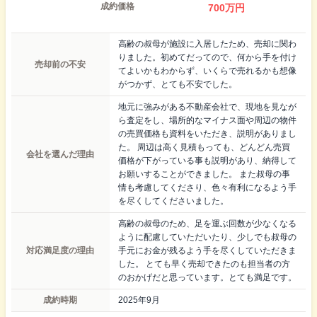
成約価格
700
万円
高齢の叔母が施設に入居したため、売却に関わ
りました。初めてだってので、何から手を付け
売却前の不安
てよいかもわからず、いくらで売れるかも想像
がつかず、とても不安でした。
地元に強みがある不動産会社で、現地を見なが
ら査定をし、場所的なマイナス面や周辺の物件
の売買価格も資料をいただき、説明がありまし
た。 周辺は高く見積もっても、どんどん売買
会社を選んだ理由
価格が下がっている事も説明があり、納得して
お願いすることができました。 また叔母の事
情も考慮してくださり、色々有利になるよう手
を尽くしてくださいました。
高齢の叔母のため、足を運ぶ回数が少なくなる
ように配慮していただいたり、少しでも叔母の
対応満足度の理由
手元にお金が残るよう手を尽くしていただきま
した。 とても早く売却できたのも担当者の方
のおかげだと思っています。とても満足です。
成約時期
2025年9月