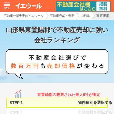
東置賜郡
不動産一括査定のイエウール
不動産売却・査定
山形県
イエウール加盟希望の不動産会社様
山形県東置賜郡で不動産売却に強い
初めての方へ
会社ランキング
不動産売却の流れ
不動産の売却・一括査定
家査定シミュレーター
お問い合わせ
東置賜郡の厳選された最大6社が査定
STEP 1
STEP 2