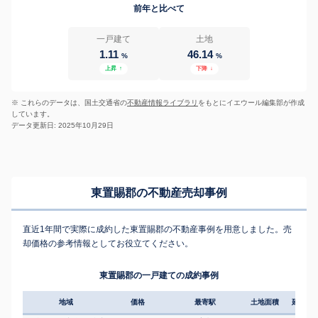
前年と比べて
一戸建て
土地
1.11
46.14
%
%
上昇
↑
下降
↓
※ これらのデータは、国土交通省の
不動産情報ライブラリ
をもとにイエウール編集部が作成
しています。
データ更新日: 2025年10月29日
東置賜郡の不動産売却事例
直近1年間で実際に成約した東置賜郡の不動産事例を用意しました。売
却価格の参考情報としてお役立てください。
東置賜郡の一戸建ての成約事例
地域
価格
最寄駅
土地面積
延床面