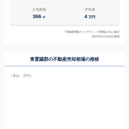
土地面積
坪単価
366
4
㎡
万円
「不動産情報ライブラリ」の情報を元に集計
2025年10月29日更新
東置賜郡の
不動産売却相場の推移
（単位：万円）