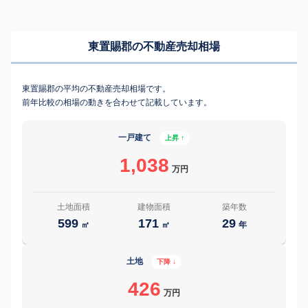
東置賜郡の不動産売却相場
東置賜郡の平均の不動産売却相場です。
前年比較の相場の動きを合わせて記載しています。
一戸建て
上昇 ↑
1,038
万円
土地面積
建物面積
築年数
599
171
29
㎡
㎡
年
土地
下降 ↓
426
万円