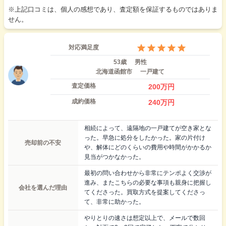
※上記口コミは、個人の感想であり、査定額を保証するものではありま
せん。
対応満足度
53歳
男性
北海道函館市
一戸建て
査定価格
200
万円
成約価格
240
万円
相続によって、遠隔地の一戸建てが空き家とな
った。早急に処分をしたかった。家の片付け
売却前の不安
や、解体にどのくらいの費用や時間がかかるか
見当がつかなかった。
最初の問い合わせから非常にテンポよく交渉が
進み、またこちらの必要な事項も親身に把握し
会社を選んだ理由
てくださった。買取方式を提案してくださっ
て、非常に助かった。
やりとりの速さは想定以上で、メールで数回