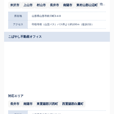
他...
米沢市
上山市
村山市
長井市
南陽市
東村山郡山辺町
所在地
山形県山形市鈴川町3-4-9
アクセス
印役寺前（山交バス）バス停より約100ｍ（徒歩2分）
こばやし不動産オフィス
対応エリア
長井市
南陽市
東置賜郡川西町
西置賜郡白鷹町