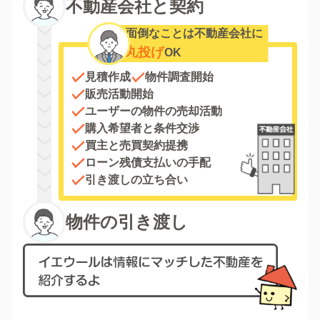
不動産会社と契約
面倒なことは不動産会社に
丸投げ
OK
見積作成
物件調査開始
販売活動開始
ユーザーの物件の売却活動
購入希望者と条件交渉
買主と売買契約提携
ローン残債支払いの手配
引き渡しの立ち合い
物件の引き渡し