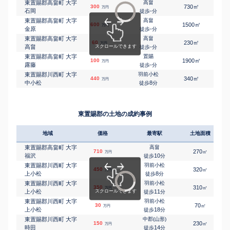
東置賜郡高畠町 大字
高畠
㎡
㎡
300
730
-
万円
石岡
-
徒歩
分
東置賜郡高畠町 大字
高畠
㎡
㎡
600
1500
105
万円
金原
-
徒歩
分
東置賜郡高畠町 大字
高畠
㎡
㎡
60
230
115
万円
高畠
-
徒歩
分
東置賜郡高畠町 大字
置賜
㎡
㎡
100
1900
680
万円
露藤
-
徒歩
分
東置賜郡川西町 大字
羽前小松
㎡
㎡
440
340
170
万円
中小松
8
徒歩
分
東置賜郡の土地の成約事例
地域
価格
最寄駅
土地面積
東置賜郡高畠町 大字
高畠
710
270
㎡
万円
福沢
10
徒歩
分
東置賜郡川西町 大字
羽前小松
450
320
㎡
万円
上小松
8
徒歩
分
東置賜郡川西町 大字
羽前小松
350
310
㎡
万円
上小松
11
徒歩
分
東置賜郡川西町 大字
羽前小松
30
70
㎡
万円
上小松
18
徒歩
分
東置賜郡川西町 大字
中郡(山形)
150
230
㎡
万円
時田
14
徒歩
分