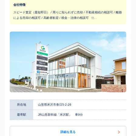
会社特徴
スピード査定（最短即日） / 周りに知られずに売却 / 不動産相続の相談可 / 離婚
による売却の相談可 / 高齢者歓迎 / 税金・法律の相談可
他...
所在地
山形県米沢市春日5-2-26
最寄駅
JR山形新幹線「米沢駅」 車9分
詳細を見る