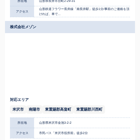
所在地
山形県長井市台町2-29-31
山形鉄道フラワー長井線「南長井駅」徒歩1分/事前のご連絡を頂
アクセス
ければ、車で...
株式会社メゾン
対応エリア
米沢市
南陽市
東置賜郡高畠町
東置賜郡川西町
所在地
山形県米沢市金池3-2-2
アクセス
市民バス「米沢市役所前」徒歩2分