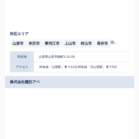
対応エリア
他...
山形市
米沢市
寒河江市
上山市
村山市
長井市
所在地
山形県山形市銅町2-10-28
アクセス
JR各線「山形駅」車で12分JR各線「北山形駅」車で5分
株式会社建託アベ