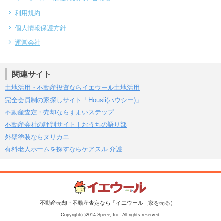
利用規約
個人情報保護方針
運営会社
関連サイト
土地活用・不動産投資ならイエウール土地活用
完全会員制の家探しサイト「Housii(ハウシー)」
不動産査定・売却ならすまいステップ
不動産会社の評判サイト｜おうちの語り部
外壁塗装ならヌリカエ
有料老人ホームを探すならケアスル 介護
不動産売却・不動産査定なら「イエウール（家を売る）」
Copyright(c)2014 Speee, Inc. All rights reserved.