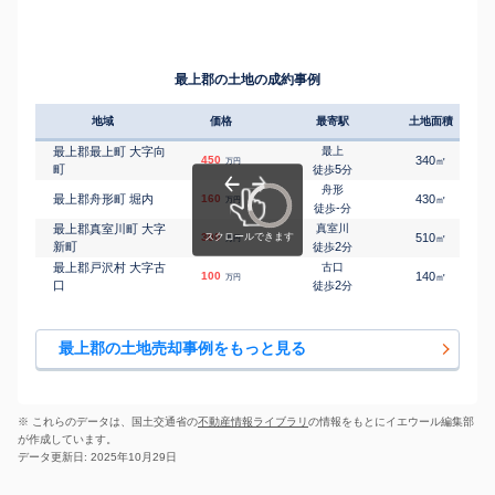
最上郡の土地の成約事例
地域
価格
最寄駅
土地面積
最上郡最上町 大字向
最上
450
340
㎡
万円
町
5
徒歩
分
舟形
最上郡舟形町 堀内
160
430
㎡
万円
-
徒歩
分
最上郡真室川町 大字
真室川
300
510
㎡
万円
新町
2
徒歩
分
最上郡戸沢村 大字古
古口
100
140
㎡
万円
口
2
徒歩
分
最上郡の土地売却事例をもっと見る
※ これらのデータは、国土交通省の
不動産情報ライブラリ
の情報をもとにイエウール編集部
が作成しています。
データ更新日: 2025年10月29日