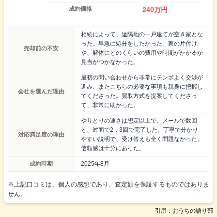
成約価格
240
万円
相続によって、遠隔地の一戸建てが空き家とな
った。早急に処分をしたかった。家の片付け
売却前の不安
や、解体にどのくらいの費用や時間がかかるか
見当がつかなかった。
最初の問い合わせから非常にテンポよく交渉が
進み、またこちらの必要な事項も親身に把握し
会社を選んだ理由
てくださった。買取方式を提案してくださっ
て、非常に助かった。
やりとりの速さは想定以上で、メールで数回
と、対面で2，3回で完了した。丁寧で分かり
対応満足度の理由
やすい説明で、受け答えも全く問題なかった。
信頼感は十分にあった。
成約時期
2025年8月
※上記口コミは、個人の感想であり、査定額を保証するものではありま
せん。
引用：おうちの語り部