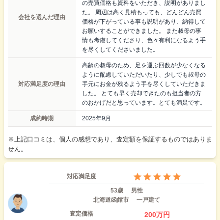
の売買価格も資料をいただき、説明がありまし
た。 周辺は高く見積もっても、どんどん売買
会社を選んだ理由
価格が下がっている事も説明があり、納得して
お願いすることができました。 また叔母の事
情も考慮してくださり、色々有利になるよう手
を尽くしてくださいました。
高齢の叔母のため、足を運ぶ回数が少なくなる
ように配慮していただいたり、少しでも叔母の
対応満足度の理由
手元にお金が残るよう手を尽くしていただきま
した。 とても早く売却できたのも担当者の方
のおかげだと思っています。とても満足です。
成約時期
2025年9月
※上記口コミは、個人の感想であり、査定額を保証するものではありま
せん。
対応満足度
53歳
男性
北海道函館市
一戸建て
査定価格
200
万円