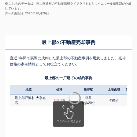
※ これらのデータは、国土交通省の
不動産情報ライブラリ
をもとにイエウール編集部が作成
しています。
データ更新日: 2025年10月29日
最上郡の不動産売却事例
直近1年間で実際に成約した最上郡の不動産事例を用意しました。売却
価格の参考情報としてお役立てください。
最上郡の一戸建ての成約事例
地域
価格
最寄駅
土地面積
延床面
最上郡戸沢村 大字名
津谷
㎡
㎡
450
490
100
万円
高
20
徒歩
分