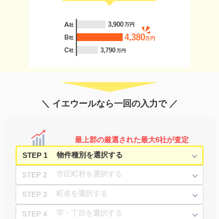
＼ イエウールなら一回の入力で ／
最上郡の厳選された最大6社が査定
STEP 1
STEP 2
STEP 3
STEP 4