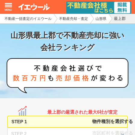
最上郡
不動産一括査定のイエウール
不動産売却・査定
山形県
イエウール加盟希望の不動産会社様
山形県最上郡で不動産売却に強い
初めての方へ
会社ランキング
不動産売却の流れ
不動産の売却・一括査定
家査定シミュレーター
お問い合わせ
最上郡の厳選された最大6社が査定
STEP 1
STEP 2