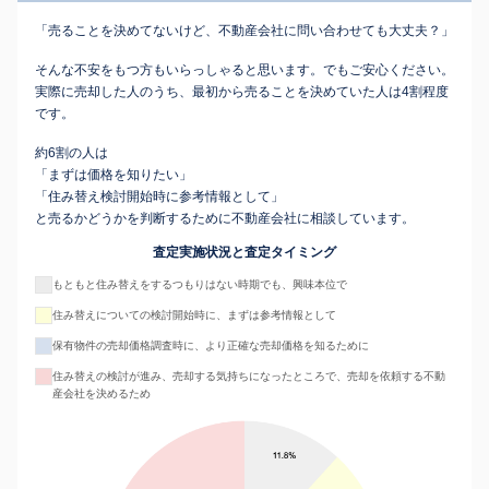
「売ることを決めてないけど、不動産会社に問い合わせても大丈夫？」
そんな不安をもつ方もいらっしゃると思います。でもご安心ください。
実際に売却した人のうち、最初から売ることを決めていた人は4割程度
です。
約6割の人は
「まずは価格を知りたい」
「住み替え検討開始時に参考情報として」
と売るかどうかを判断するために不動産会社に相談しています。
査定実施状況と査定タイミング
もともと住み替えをするつもりはない時期でも、興味本位で
住み替えについての検討開始時に、まずは参考情報として
保有物件の売却価格調査時に、より正確な売却価格を知るために
住み替えの検討が進み、売却する気持ちになったところで、売却を依頼する不動
産会社を決めるため