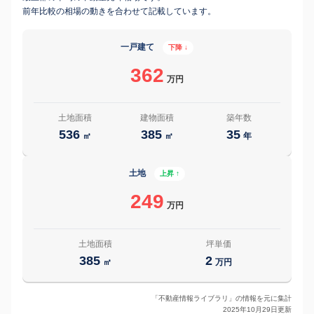
前年比較の相場の動きを合わせて記載しています。
一戸建て
下降 ↓
362
万円
土地面積
建物面積
築年数
536
385
35
㎡
㎡
年
土地
上昇 ↑
249
万円
土地面積
坪単価
385
2
㎡
万円
「不動産情報ライブラリ」の情報を元に集計
2025年10月29日更新