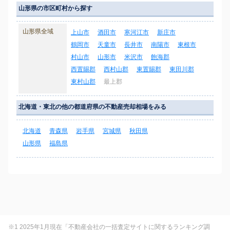
山形県の市区町村から探す
山形県全域
上山市
酒田市
寒河江市
新庄市
鶴岡市
天童市
長井市
南陽市
東根市
村山市
山形市
米沢市
飽海郡
西置賜郡
西村山郡
東置賜郡
東田川郡
東村山郡
最上郡
北海道・東北の他の都道府県の不動産売却相場をみる
北海道
青森県
岩手県
宮城県
秋田県
山形県
福島県
※1 2025年1月現在「不動産会社の一括査定サイトに関するランキング調