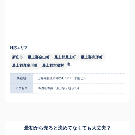
対応エリア
新庄市
最上郡金山町
最上郡最上町
最上郡舟形町
他...
最上郡真室川町
最上郡大蔵村
所在地
山形県新庄市沖の町4-31 米山ビル
アクセス
JR奥羽本線「新庄駅」徒歩3分
最初から売ると決めてなくても
大丈夫？